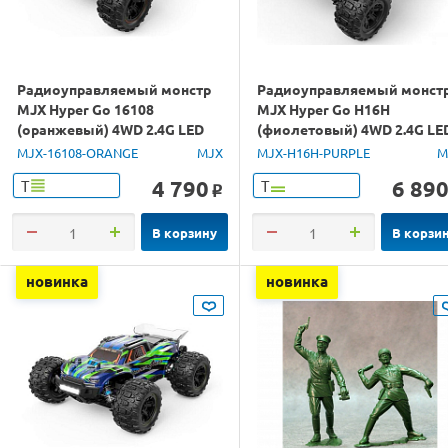
Радиоуправляемый монстр
Радиоуправляемый монст
MJX Hyper Go 16108
MJX Hyper Go H16H
(оранжевый) 4WD 2.4G LED
(фиолетовый) 4WD 2.4G LE
1/16 RTR
GPS 1/16 RTR
MJX-16108-ORANGE
MJX
MJX-H16H-PURPLE
M
4 790
6 89
Т
Т
o
В корзину
В корзи
новинка
новинка