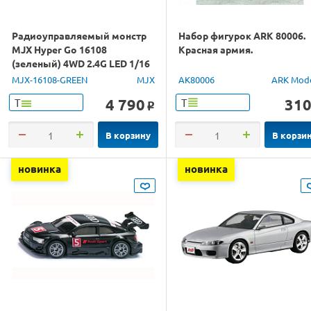
Радиоуправляемый монстр
Набор фигурок ARK 80006.
MJX Hyper Go 16108
Красная армия.
(зеленый) 4WD 2.4G LED 1/16
RTR
MJX-16108-GREEN
MJX
AK80006
ARK Mod
4 790
31
Т
Т
o
В корзину
В корзи
новинка
новинка