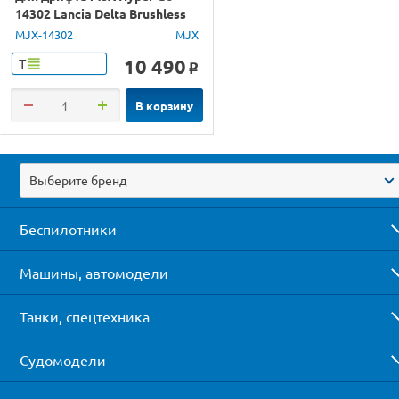
14302 Lancia Delta Brushless
4WD 2.4G LED 1/14 RTR
MJX-14302
MJX
10 490
Т
o
В корзину
Выберите бренд
Беспилотники
Машины, автомодели
Танки, спецтехника
Судомодели