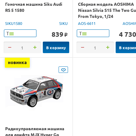
Гоночная машина Siku Audi
Сборная модель AOSHIMA
RS 5 1580
Nissan Silvia S15 The Two G
From Tokyo, 1/24
SIKU1580
SIKU
AOS-6611
AOSHI
839
4 73
Т
Т
o
В корзину
В корзи
новинка
Радиоуправляемая машина
для дрифта MJX Hyper Go