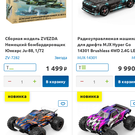
Сборная модель ZVEZDA
Радиоуправляемая машин
Немецкий бомбардировщик
для дрифта MJX Hyper Go
Юнкерс Ju-88, 1/72
14301 Brushless 4WD 2.4G L
1/14 RTR
ZV-7282
Звезда
MJX-14301
M
1 499
9 99
Т
Т
o
В корзину
В корзи
новинка
новинка