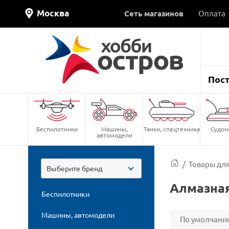
Москва
Сеть магазинов
Оплата
Пос
Беспилотники
Машины,
Танки, спецтехника
Судом
автомодели
/
Товары для
Выберите бренд
Алмазная
Беспилотники
Машины, автомодели
По умолчани