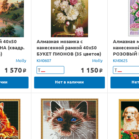
й 40х50
Алмазная мозаика с
Алмазная м
А (квадр.
нанесенной рамкой 40х50
нанесенно
)
БУКЕТ ПИОНОВ (35 цветов)
РОЗОВЫЙ Б
Molly
KM0607
Molly
KM0625
1 570
1 150
Т
Т
o
o
ичии
Нет в наличии
Нет