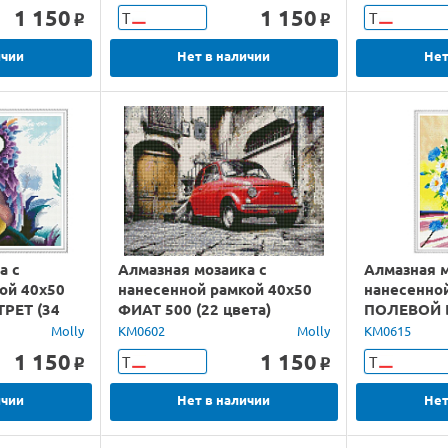
1 150
1 150
Т
Т
o
o
ичии
Нет в наличии
Нет
а с
Алмазная мозаика с
Алмазная м
ой 40х50
нанесенной рамкой 40х50
нанесенно
РЕТ (34
ФИАТ 500 (22 цвета)
ПОЛЕВОЙ Б
Molly
KM0602
Molly
KM0615
1 150
1 150
Т
Т
o
o
ичии
Нет в наличии
Нет