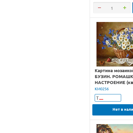
Картина мозаико
БУЗИН. РОМАШ
НАСТРОЕНИЕ (ква
(39 цветов)
KM0256
Т
Нет в нал