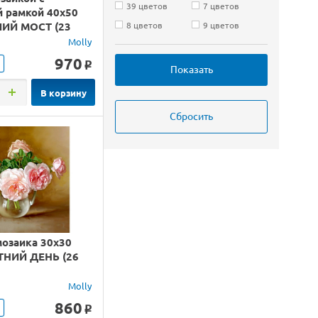
39 цветов
7 цветов
й рамкой 40х50
ИЙ МОСТ (23
8 цветов
9 цветов
Molly
970
o
В корзину
мозаика 30х30
ТНИЙ ДЕНЬ (26
Molly
860
o