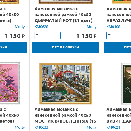
а с
Алмазная мозаика с
Алмазная м
ой 40х50
нанесенной рамкой 40х50
нанесенно
вета)
ДЫМЧАТЫЙ КОТ (21 цвет)
НЕРАЗЛУЧН
Molly
KM0628
Molly
KM0108
1 150
1 150
Т
Т
o
o
ичии
Нет в наличии
Нет
а с
Алмазная мозаика с
Алмазная м
ой 40х50
нанесенной рамкой 40х50
нанесенно
ветов)
МОСТИК ВЛЮБЛЕННЫХ (16
ВИЗИТ ДАМ
цветов)
Molly
KM0633
Molly
KM0621