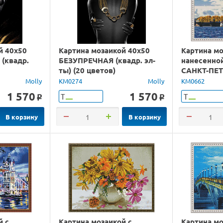
й 40х50
Картина мозаикой 40х50
Картина мо
(квадр.
БЕЗУПРЕЧНАЯ (квадр. эл-
нанесенно
ты) (20 цветов)
САНКТ-ПЕТ
ПЕТРОПА
Molly
KM0274
Molly
KM0662
КРЕПОСТЬ 
1 570
1 570
Т
Т
o
o
В корзину
В корзину
й с
Картина мозаикой с
Картина мо