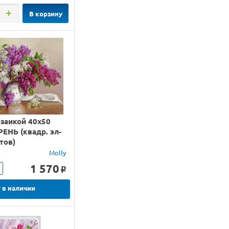
В корзину
заикой 40х50
ЕНЬ (квадр. эл-
тов)
Molly
1 570
o
 в наличии