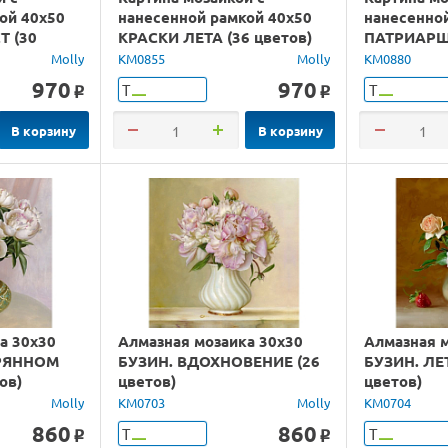
ой 40х50
нанесенной рамкой 40х50
нанесенно
 (30
КРАСКИ ЛЕТА (36 цветов)
ПАТРИАРШ
цвета)
Molly
KM0855
Molly
KM0880
970
970
Т
Т
o
o
В корзину
В корзину
а 30х30
Алмазная мозаика 30х30
Алмазная 
БРЯННОМ
БУЗИН. ВДОХНОВЕНИЕ (26
БУЗИН. ЛЕ
ов)
цветов)
цветов)
Molly
KM0703
Molly
KM0704
860
860
Т
Т
o
o