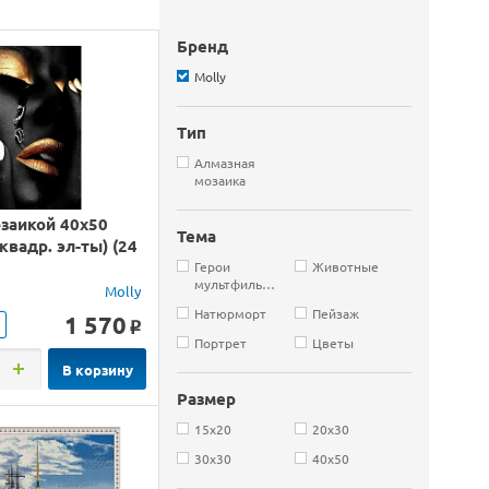
Бренд
Molly
Тип
Алмазная
мозаика
заикой 40х50
Тема
вадр. эл-ты) (24
Герои
Животные
мультфильмов
Molly
Натюрморт
Пейзаж
1 570
o
Портрет
Цветы
В корзину
Размер
15х20
20х30
30х30
40х50