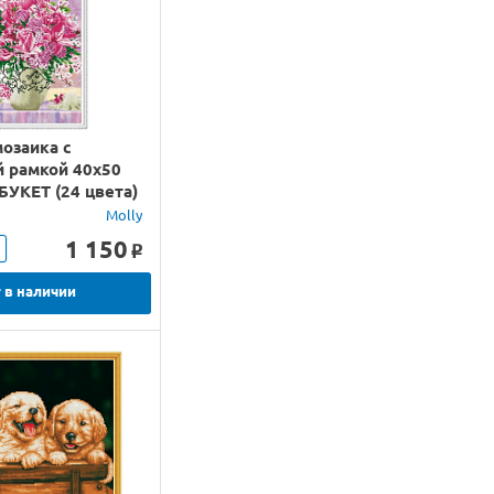
озаика с
й рамкой 40х50
УКЕТ (24 цвета)
Molly
1 150
o
 в наличии