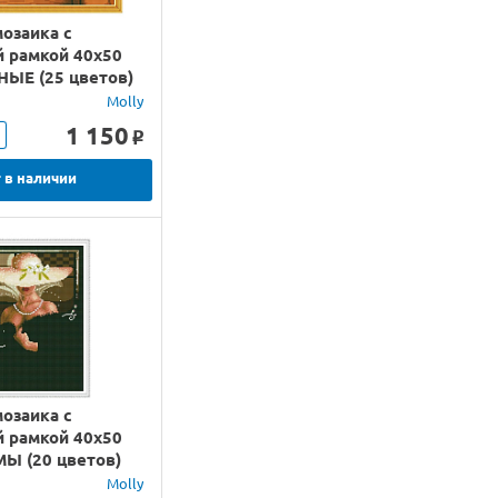
озаика с
й рамкой 40х50
ЫЕ (25 цветов)
Molly
1 150
o
 в наличии
озаика с
й рамкой 40х50
Ы (20 цветов)
Molly