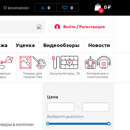
0
О компании
0
0
o
0
Войти / Регистрация
ажа
Уценка
Видеообзоры
Новости
тивные
Товары для
Аккумуляторы, ЗУ
Аппаратура и
вары
творчества
электроника
Цена
Выберите диапазон:
овары в наличии