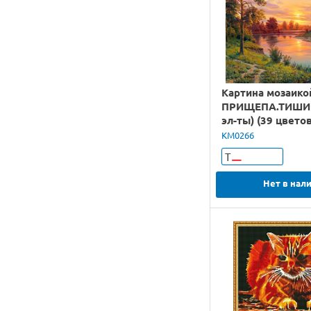
Картина мозаико
ПРИЩЕПА.ТИШИН
эл-ты) (39 цветов
KM0266
Т
Нет в нал