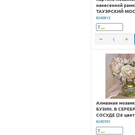
нанесенной рамк
ТАУЭРСКИЙ МОСТ
цветов)
KM0813
Т
Алмазная мозаик
БУЗИН. В СЕРЕ
СОСУДЕ (26 цвет
KM0701
Т