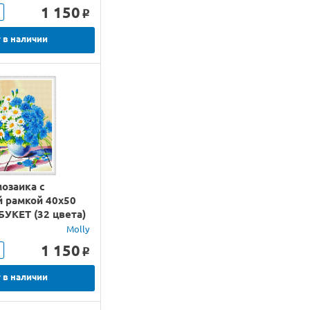
1 150
o
 в наличии
озаика с
й рамкой 40х50
УКЕТ (32 цвета)
Molly
1 150
o
 в наличии