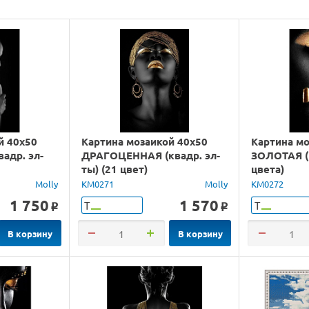
й 40х50
Картина мозаикой 40х50
Картина мо
адр. эл-
ДРАГОЦЕННАЯ (квадр. эл-
ЗОЛОТАЯ (к
ты) (21 цвет)
цвета)
Molly
KM0271
Molly
KM0272
1 750
1 570
Т
Т
o
o
В корзину
В корзину