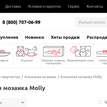
Доставка
Условия и гарантии
Сервис
Контакты
8 (800) 707-06-99
тупления
Новинки
Хиты продаж
Распрод
одели
Игрушки
Сборные модели,
Развивающие игры
Спор
материалы
то
 творчества
/
Алмазная мозаика
/
Алмазная мозаика Molly
 мозаика Molly
Т
ю