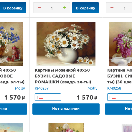
В корзину
В корзину
й 40х50
Картины мозаикой 40х50
Картина мо
КОВОЕ
БУЗИН. САДОВЫЕ
БУЗИН. СИР
др. эл-ты)
РОМАШКИ (квадр. эл-ты)
ты) (30 цве
(21 цвет)
Molly
KM0257
Molly
KM0258
1 570
1 570
Т
Т
o
o
ичии
Нет в наличии
Нет