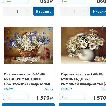
860
86
Т
Т
o
В корзину
В корзи
Картина мозаикой 40х50
Картины мозаикой 40х50
БУЗИН. РОМАШКОВОЕ
БУЗИН. САДОВЫЕ
НАСТРОЕНИЕ (квадр. эл-ты)
РОМАШКИ (квадр. эл-ты) (
(39 цветов)
цвет)
KM0256
Molly
KM0257
Mo
1 570
1 57
Т
Т
o