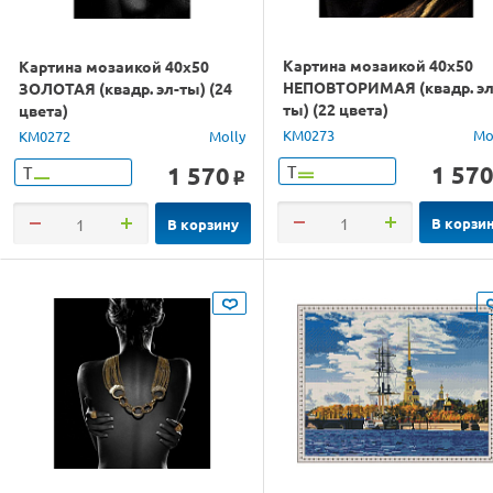
Картина мозаикой 40х50
Картина мозаикой 40х50
НЕПОВТОРИМАЯ (квадр. эл
ЗОЛОТАЯ (квадр. эл-ты) (24
ты) (22 цвета)
цвета)
KM0273
Mo
KM0272
Molly
1 57
1 570
Т
Т
o
В корзи
В корзину