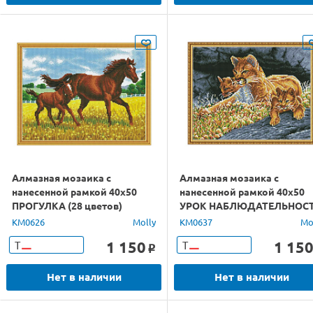
Алмазная мозаика с
Алмазная мозаика с
нанесенной рамкой 40х50
нанесенной рамкой 40х50
ПРОГУЛКА (28 цветов)
УРОК НАБЛЮДАТЕЛЬНОС
(19 цветов)
KM0626
Molly
KM0637
Mo
1 150
1 15
Т
Т
o
Нет в наличии
Нет в наличии