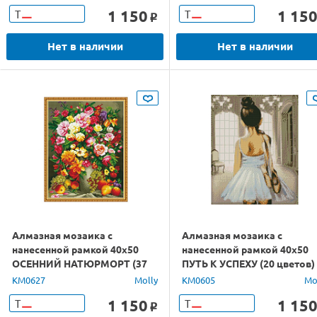
1 150
1 15
Т
Т
o
Нет в наличии
Нет в наличии
Алмазная мозаика с
Алмазная мозаика с
нанесенной рамкой 40х50
нанесенной рамкой 40х50
ОСЕННИЙ НАТЮРМОРТ (37
ПУТЬ К УСПЕХУ (20 цветов)
цветов)
KM0627
Molly
KM0605
Mo
1 150
1 15
Т
Т
o