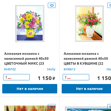
Алмазная мозаика с
Алмазная мозаика с
нанесенной рамкой 40х50
нанесенной рамкой 40х50
ЦВЕТОЧНЫЙ МИКС (23
ЦВЕТЫ В КУВШИНЕ (22
цвета)
цвета)
KM0102
Molly
KM0613
Mo
1 150
1 15
Т
Т
o
Нет в наличии
Нет в наличии