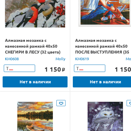
Алмазная мозаика с
Алмазная мозаика с
нанесенной рамкой 40х50
нанесенной рамкой 40х50
СНЕГИРИ В ЛЕСУ (32 цвета)
ПОСЛЕ ВЫСТУПЛЕНИЯ (35
цветов)
KM0608
Molly
KM0619
Mo
1 150
1 15
Т
Т
o
Нет в наличии
Нет в наличии