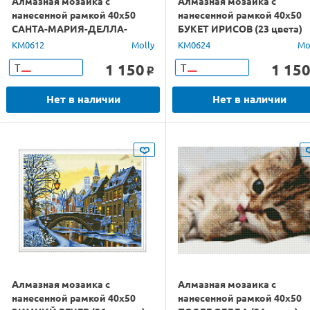
Алмазная мозаика с
Алмазная мозаика с
нанесенной рамкой 40х50
нанесенной рамкой 40х50
САНТА-МАРИЯ-ДЕЛЛА-
БУКЕТ ИРИСОВ (23 цвета)
САЛЮТЕ (22 цвета)
KM0612
Molly
KM0624
Mo
1 150
1 15
Т
Т
o
Нет в наличии
Нет в наличии
Алмазная мозаика с
Алмазная мозаика с
нанесенной рамкой 40х50
нанесенной рамкой 40х50