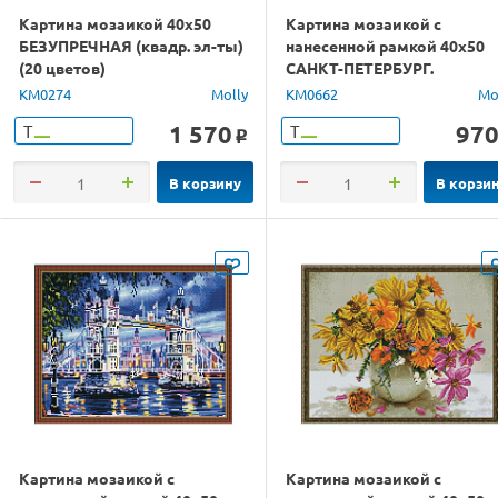
Картина мозаикой 40х50
Картина мозаикой с
БЕЗУПРЕЧНАЯ (квадр. эл-ты)
нанесенной рамкой 40х50
(20 цветов)
САНКТ-ПЕТЕРБУРГ.
ПЕТРОПАВЛОВСКАЯ
KM0274
Molly
KM0662
Mo
КРЕПОСТЬ (36 цветов)
1 570
97
Т
Т
o
В корзину
В корзи
Картина мозаикой с
Картина мозаикой с