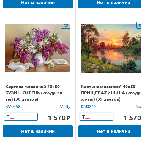
Нет в наличии
Нет в наличии
Картина мозаикой 40х50
Картина мозаикой 40х50
БУЗИН. СИРЕНЬ (квадр. эл-
ПРИЩЕПА.ТИШИНА (квадр
ты) (30 цветов)
эл-ты) (39 цветов)
KM0258
Molly
KM0266
Mo
1 570
1 57
Т
Т
o
Нет в наличии
Нет в наличии