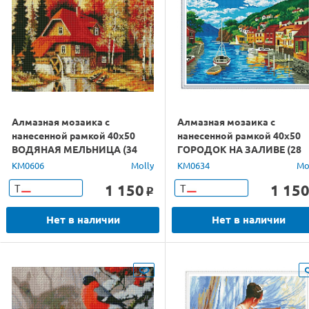
Алмазная мозаика с
Алмазная мозаика с
нанесенной рамкой 40х50
нанесенной рамкой 40х50
ВОДЯНАЯ МЕЛЬНИЦА (34
ГОРОДОК НА ЗАЛИВЕ (28
цвета)
цветов)
KM0606
Molly
KM0634
Mo
1 150
1 15
Т
Т
o
Нет в наличии
Нет в наличии