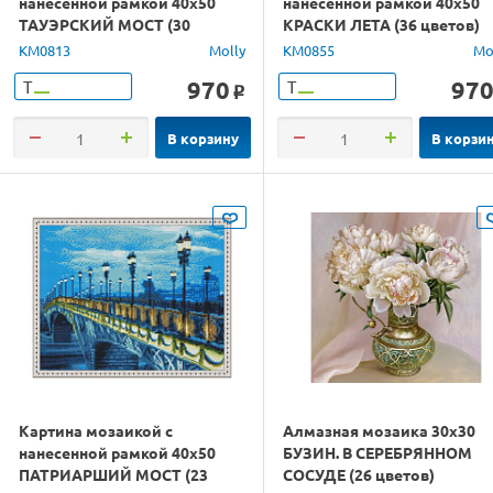
нанесенной рамкой 40х50
нанесенной рамкой 40х50
ТАУЭРСКИЙ МОСТ (30
КРАСКИ ЛЕТА (36 цветов)
цветов)
KM0813
Molly
KM0855
Mo
970
97
Т
Т
o
В корзину
В корзи
Картина мозаикой с
Алмазная мозаика 30х30
нанесенной рамкой 40х50
БУЗИН. В СЕРЕБРЯННОМ
ПАТРИАРШИЙ МОСТ (23
СОСУДЕ (26 цветов)