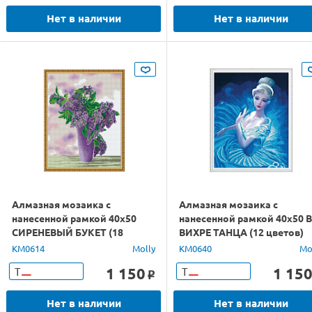
Нет в наличии
Нет в наличии
Алмазная мозаика с
Алмазная мозаика с
нанесенной рамкой 40х50
нанесенной рамкой 40х50 В
СИРЕНЕВЫЙ БУКЕТ (18
ВИХРЕ ТАНЦА (12 цветов)
цветов)
KM0614
Molly
KM0640
Mo
1 150
1 15
Т
Т
o
Нет в наличии
Нет в наличии