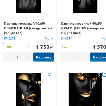
Картина мозаикой 40х50
Картина мозаикой 40х50
ИЗЫСКАННАЯ (квадр. эл-ты)
ДРАГОЦЕННАЯ (квадр. эл-
(17 цветов)
ты) (21 цвет)
KM0275
Molly
KM0271
Mo
1 750
1 57
Т
Т
o
В корзину
В корзи