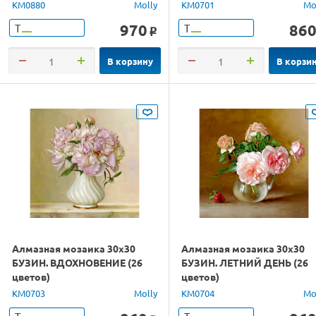
цвета)
KM0880
Molly
KM0701
Mo
970
86
Т
Т
o
В корзину
В корзи
Алмазная мозаика 30х30
Алмазная мозаика 30х30
БУЗИН. ВДОХНОВЕНИЕ (26
БУЗИН. ЛЕТНИЙ ДЕНЬ (26
цветов)
цветов)
KM0703
Molly
KM0704
Mo