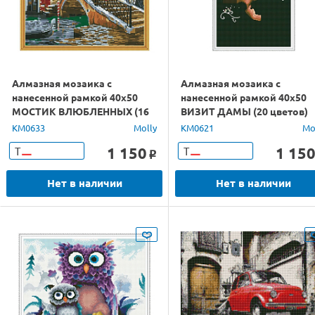
Алмазная мозаика с
Алмазная мозаика с
нанесенной рамкой 40х50
нанесенной рамкой 40х50
МОСТИК ВЛЮБЛЕННЫХ (16
ВИЗИТ ДАМЫ (20 цветов)
цветов)
KM0633
Molly
KM0621
Mo
1 150
1 15
Т
Т
o
Нет в наличии
Нет в наличии