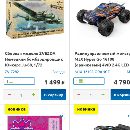
Сборная модель ZVEZDA
Радиоуправляемый монст
Немецкий бомбардировщик
MJX Hyper Go 16108
Юнкерс Ju-88, 1/72
(оранжевый) 4WD 2.4G LED
1/16 RTR
ZV-7282
Звезда
MJX-16108-ORANGE
M
1 499
4 79
Т
Т
o
В корзину
В корзи
новинка
новинка