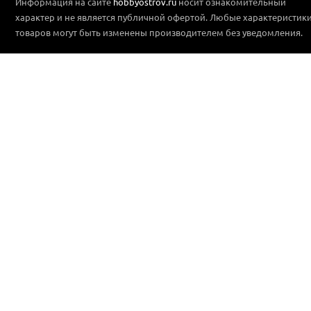
Информация на сайте
hobbyostrov.ru
носит ознакомительный
характер и не является публичной офертой. Любые характеристик
товаров могут быть изменены производителем без уведомления.