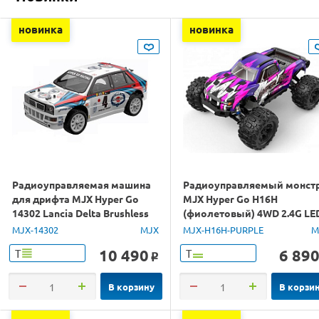
новинка
новинка
Радиоуправляемая машина
Радиоуправляемый монст
для дрифта MJX Hyper Go
MJX Hyper Go H16H
14302 Lancia Delta Brushless
(фиолетовый) 4WD 2.4G LE
4WD 2.4G LED 1/14 RTR
GPS 1/16 RTR
MJX-14302
MJX
MJX-H16H-PURPLE
M
10 490
6 89
Т
Т
o
В корзину
В корзи