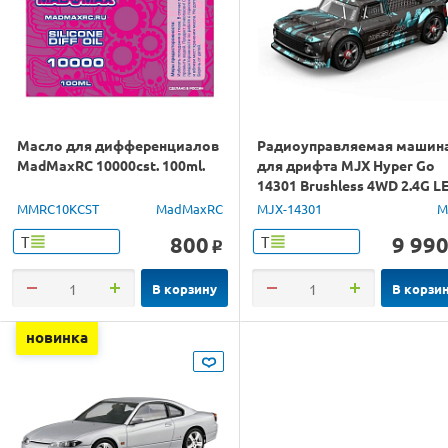
Масло для дифференциалов
Радиоуправляемая машин
MadMaxRC 10000cst. 100ml.
для дрифта MJX Hyper Go
14301 Brushless 4WD 2.4G L
1/14 RTR
MMRC10KCST
MadMaxRC
MJX-14301
M
800
9 99
Т
Т
o
В корзину
В корзи
новинка