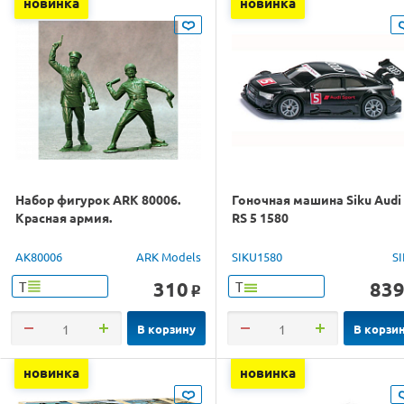
новинка
новинка
Набор фигурок ARK 80006.
Гоночная машина Siku Audi
Красная армия.
RS 5 1580
AK80006
ARK Models
SIKU1580
S
310
83
Т
Т
o
В корзину
В корзи
новинка
новинка