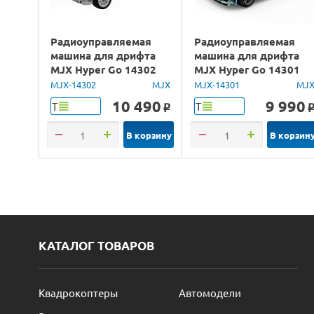
Радиоуправляемая
Радиоуправляемая
машина для дрифта
машина для дрифта
MJX Hyper Go 14302
MJX Hyper Go 14301
Lancia Delta Brushless
Brushless 4WD 2.4G
MJX-14302
MJX
MJX-14301
MJ
4WD 2.4G LED 1/14
LED 1/14 RTR
10 490
9 990
Т
Т
o
RTR
В корзину
В корзин
КАТАЛОГ ТОВАРОВ
Квадрокоптеры
Автомодели