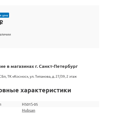
я цена
o
наличии
ие в магазинах г. Санкт-Петербург
СБп, ТК «Космос», ул. Типанова, д. 27/39, 2 этаж
овные характеристики
л
H501S-05
Hubsan