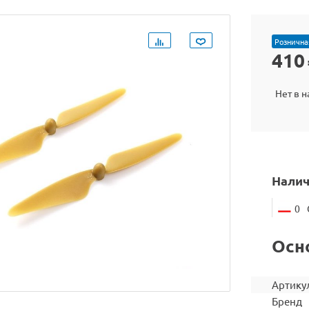
Рознична
410
Нет в 
Налич
0
Осн
Артику
Бренд