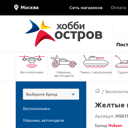
Москва
Сеть магазинов
Оплата
Пос
Беспилотники
Машины,
Танки, спецтехника
Судом
автомодели
/
Беспилотн
Выберите бренд
Желтые п
Беспилотники
Артикул:
H501
Машины, автомодели
Бренд:
Hubsan