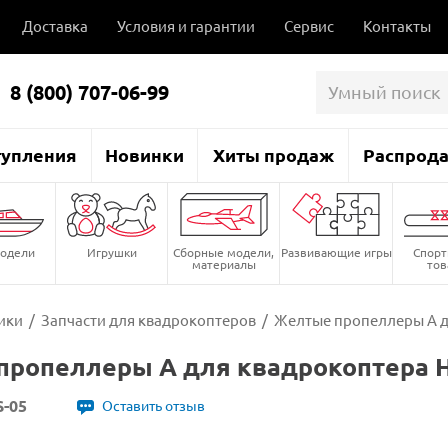
Доставка
Условия и гарантии
Сервис
Контакты
8 (800) 707-06-99
тупления
Новинки
Хиты продаж
Распрод
одели
Игрушки
Сборные модели,
Развивающие игры
Спор
материалы
то
ики
/
Запчасти для квадрокоптеров
/
Желтые пропеллеры A д
ропеллеры A для квадрокоптера H
S-05
Оставить отзыв