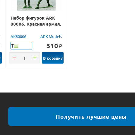
Набор фигурок ARK
80006. Красная армия.
X
AK80006
ARK Models
310
Т
o
o
у
В корзину
Получить лучшие цены