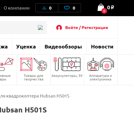
0
О компании
0
0
o
0
Войти / Регистрация
ажа
Уценка
Видеообзоры
Новости
тивные
Товары для
Аккумуляторы, ЗУ
Аппаратура и
вары
творчества
электроника
ля квадрокоптера Hubsan H501S
ubsan H501S