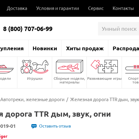
Доставка
Условия и гарантии
Сервис
Контакты
8 (800) 707-06-99
тупления
Новинки
Хиты продаж
Распрод
одели
Игрушки
Сборные модели,
Развивающие игры
Спор
материалы
то
Автотреки, железные дороги
/
Железная дорога TTR дым, звук
 дорога TTR дым, звук, огни
019-01
Оставить отзыв
iger