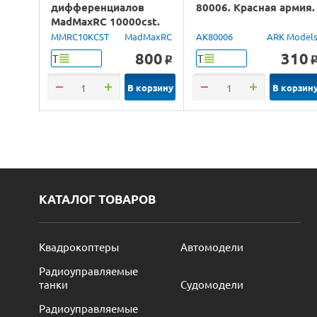
дифференциалов
80006. Красная армия.
MadMaxRC 10000cst.
100ml.
MMRC10KCST
MadMaxRC
AK80006
ARK Model
800
310
Т
Т
o
В корзину
В корзин
КАТАЛОГ ТОВАРОВ
Квадрокоптеры
Автомодели
Радиоуправляемые
танки
Судомодели
Радиоуправляемые