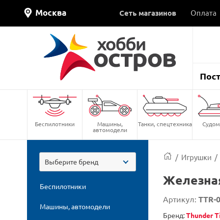
Москва
Сеть магазинов
Оплата
Пос
Беспилотники
Машины,
Танки, спецтехника
Судом
автомодели
/
Игрушки
/
Выберите бренд
Железная
Беспилотники
Артикул:
TTR-0
Машины, автомодели
Бренд:
Thunder T