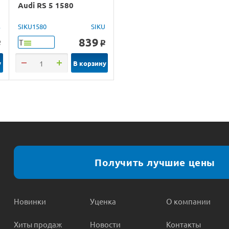
Audi RS 5 1580
s
SIKU1580
SIKU
839
Т
o
o
у
В корзину
Получить лучшие цены
Новинки
Уценка
О компании
Хиты продаж
Новости
Контакты