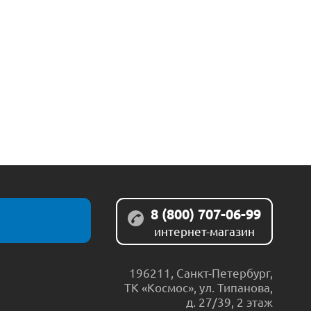
8 (800) 707-06-99
интернет-магазин
196211
,
Санкт-Петербург
,
ТК «Космос», ул. Типанова,
д. 27/39, 2 этаж