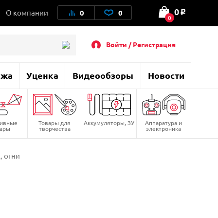
0
О компании
0
0
o
0
Войти / Регистрация
ажа
Уценка
Видеообзоры
Новости
тивные
Товары для
Аккумуляторы, ЗУ
Аппаратура и
вары
творчества
электроника
, огни