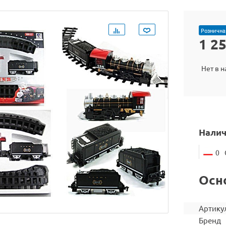
Рознична
1 2
Нет в 
Налич
0
Осн
Артику
Бренд