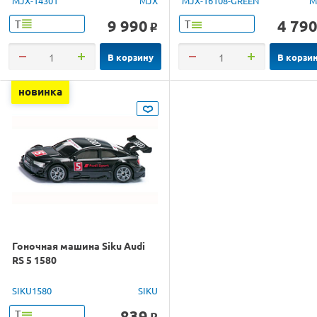
MJX-14301
MJX
MJX-16108-GREEN
M
9 990
4 79
Т
Т
o
В корзину
В корзи
новинка
Гоночная машина Siku Audi
RS 5 1580
SIKU1580
SIKU
839
Т