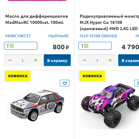
Масло для дифференциалов
Радиоуправляемый монст
MadMaxRC 10000cst. 100ml.
MJX Hyper Go 16108
(оранжевый) 4WD 2.4G LED
1/16 RTR
MMRC10KCST
MadMaxRC
MJX-16108-ORANGE
M
800
4 79
Т
Т
o
В корзину
В корзи
новинка
новинка