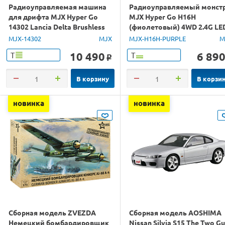
Радиоуправляемая машина
Радиоуправляемый монст
для дрифта MJX Hyper Go
MJX Hyper Go H16H
14302 Lancia Delta Brushless
(фиолетовый) 4WD 2.4G LE
4WD 2.4G LED 1/14 RTR
GPS 1/16 RTR
MJX-14302
MJX
MJX-H16H-PURPLE
M
10 490
6 89
Т
Т
o
В корзину
В корзи
новинка
новинка
Сборная модель ZVEZDA
Сборная модель AOSHIMA
Немецкий бомбардировщик
Nissan Silvia S15 The Two G