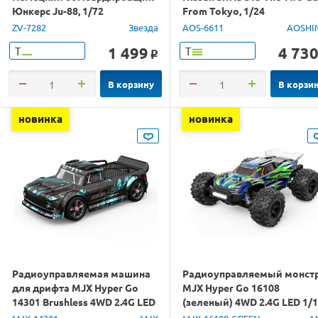
Юнкерс Ju-88, 1/72
From Tokyo, 1/24
ZV-7282
Звезда
AOS-6611
AOSHI
1 499
4 73
Т
Т
o
В корзину
В корзи
новинка
новинка
Радиоуправляемая машина
Радиоуправляемый монст
для дрифта MJX Hyper Go
MJX Hyper Go 16108
14301 Brushless 4WD 2.4G LED
(зеленый) 4WD 2.4G LED 1/
1/14 RTR
RTR