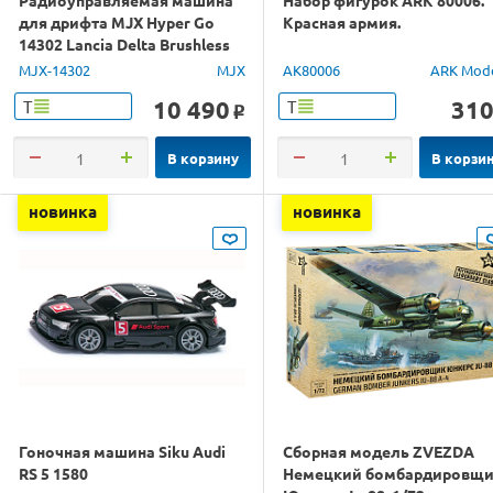
для дрифта MJX Hyper Go
Красная армия.
14302 Lancia Delta Brushless
4WD 2.4G LED 1/14 RTR
MJX-14302
MJX
AK80006
ARK Mod
10 490
31
Т
Т
o
В корзину
В корзи
новинка
новинка
Гоночная машина Siku Audi
Сборная модель ZVEZDA
RS 5 1580
Немецкий бомбардировщ