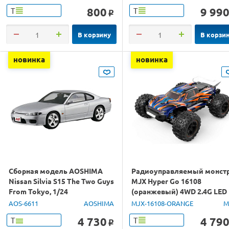
800
9 99
Т
Т
o
В корзину
В корзи
новинка
новинка
Сборная модель AOSHIMA
Радиоуправляемый монст
Nissan Silvia S15 The Two Guys
MJX Hyper Go 16108
From Tokyo, 1/24
(оранжевый) 4WD 2.4G LED
1/16 RTR
AOS-6611
AOSHIMA
MJX-16108-ORANGE
M
4 730
4 79
Т
Т
o