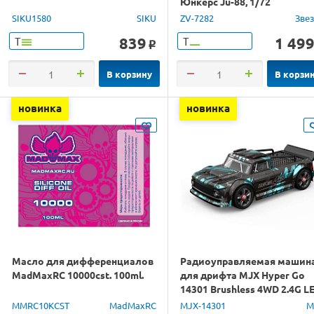
Юнкерс Ju-88, 1/72
SIKU1580
SIKU
ZV-7282
Зве
839
1 49
Т
Т
o
В корзину
В корзи
новинка
новинка
Масло для дифференциалов
Радиоуправляемая машин
MadMaxRC 10000cst. 100ml.
для дрифта MJX Hyper Go
14301 Brushless 4WD 2.4G L
1/14 RTR
MMRC10KCST
MadMaxRC
MJX-14301
M