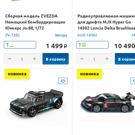
Сборная модель ZVEZDA
Радиоуправляемая машин
Немецкий бомбардировщик
для дрифта MJX Hyper Go
Юнкерс Ju-88, 1/72
14302 Lancia Delta Brushles
4WD 2.4G LED 1/14 RTR
ZV-7282
Звезда
MJX-14302
M
1 499
10 49
Т
Т
o
В корзину
В корзи
новинка
новинка