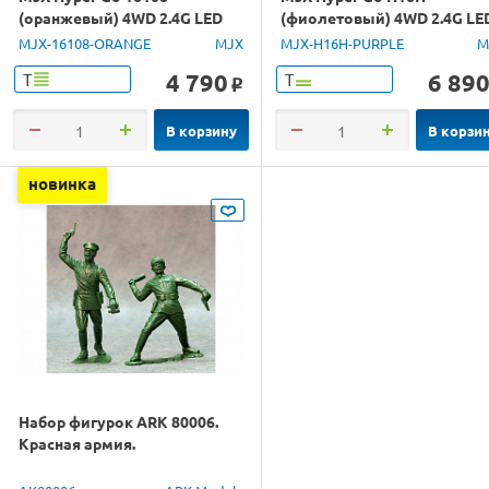
(оранжевый) 4WD 2.4G LED
(фиолетовый) 4WD 2.4G LE
1/16 RTR
GPS 1/16 RTR
MJX-16108-ORANGE
MJX
MJX-H16H-PURPLE
M
4 790
6 89
Т
Т
o
В корзину
В корзи
новинка
Набор фигурок ARK 80006.
Красная армия.