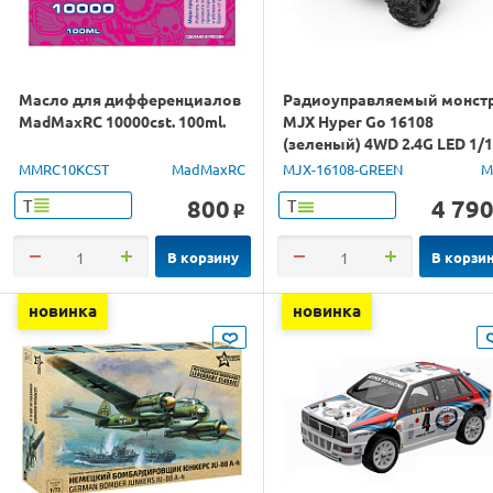
Масло для дифференциалов
Радиоуправляемый монст
MadMaxRC 10000cst. 100ml.
MJX Hyper Go 16108
(зеленый) 4WD 2.4G LED 1/
RTR
MMRC10KCST
MadMaxRC
MJX-16108-GREEN
M
800
4 79
Т
Т
o
В корзину
В корзи
новинка
новинка