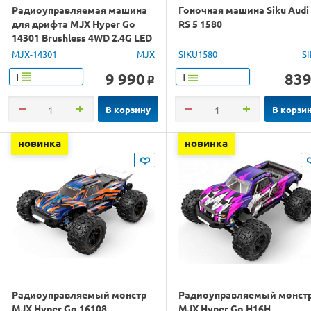
Радиоуправляемая машина
Гоночная машина Siku Audi
для дрифта MJX Hyper Go
RS 5 1580
14301 Brushless 4WD 2.4G LED
1/14 RTR
MJX-14301
MJX
SIKU1580
S
9 990
83
Т
Т
o
В корзину
В корзи
новинка
новинка
Радиоуправляемый монстр
Радиоуправляемый монст
MJX Hyper Go 16108
MJX Hyper Go H16H