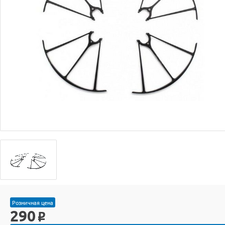
Розничная цена
290
o