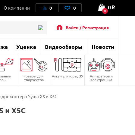
0
О компании
0
0
o
0
Войти / Регистрация
ажа
Уценка
Видеообзоры
Новости
тивные
Товары для
Аккумуляторы, ЗУ
Аппаратура и
вары
творчества
электроника
адрокоптера Syma X5 и X5C
5 и X5C