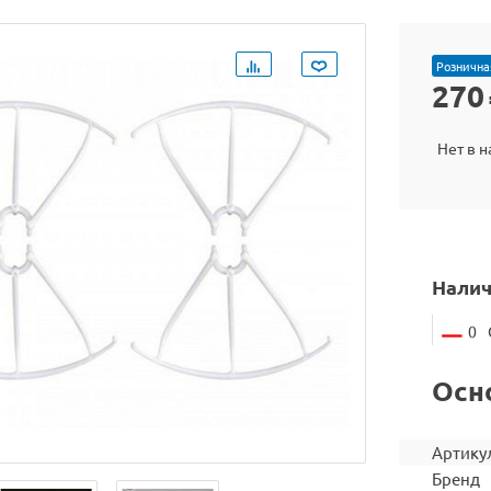
Рознична
270
Нет в 
Налич
0
Осн
Артику
Бренд