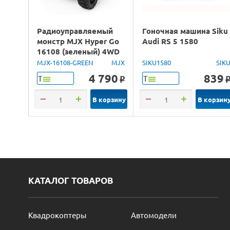
Радиоуправляемый
Гоночная машина Siku
монстр MJX Hyper Go
Audi RS 5 1580
16108 (зеленый) 4WD
2.4G LED 1/16 RTR
MJX-16108-GREEN
MJX
SIKU1580
SIK
4 790
839
Т
Т
o
В корзину
В корзин
КАТАЛОГ ТОВАРОВ
Квадрокоптеры
Автомодели