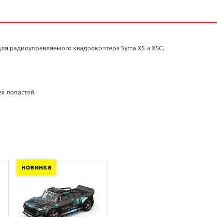
для радиоуправляемого квадрокоптера Syma X5 и X5C.
ех лопастей
новинка