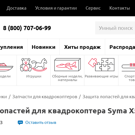
Доставка
Условия и гарантии
Сервис
Контакты
8 (800) 707-06-99
тупления
Новинки
Хиты продаж
Распрод
одели
Игрушки
Сборные модели,
Развивающие игры
Спор
материалы
то
ики
/
Запчасти для квадрокоптеров
/
Защита лопастей для кв
опастей для квадрокоптера Syma X
3
Оставить отзыв