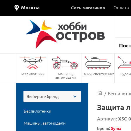
Москва
Сеть магазинов
Оплата
Пос
Беспилотники
Машины,
Танки, спецтехника
Судом
автомодели
/
Беспилотн
Выберите бренд
Защита л
Беспилотники
Артикул:
X5C-0
Машины, автомодели
Бренд:
Syma