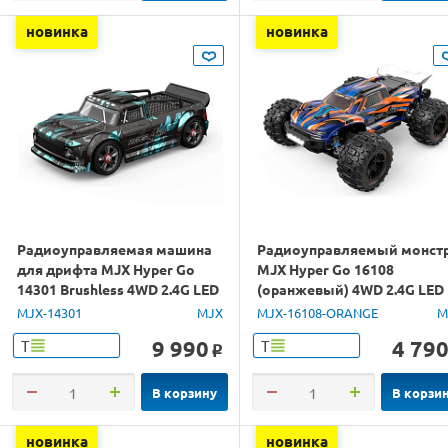
новинка
новинка
Радиоуправляемая машина
Радиоуправляемый монст
для дрифта MJX Hyper Go
MJX Hyper Go 16108
14301 Brushless 4WD 2.4G LED
(оранжевый) 4WD 2.4G LED
1/14 RTR
1/16 RTR
MJX-14301
MJX
MJX-16108-ORANGE
M
9 990
4 79
Т
Т
o
В корзину
В корзи
новинка
новинка