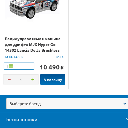
Радиоуправляемая машина
для дрифта MJX Hyper Go
14302 Lancia Delta Brushless
4WD 2.4G LED 1/14 RTR
MJX-14302
MJX
10 490
Т
o
В корзину
Выберите бренд
Беспилотники