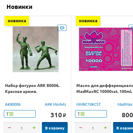
Новинки
новинка
новинка
Набор фигурок ARK 80006.
Масло для дифференциал
Красная армия.
MadMaxRC 10000cst. 100ml.
AK80006
ARK Models
MMRC10KCST
MadMax
310
80
Т
Т
o
В корзину
В корзи