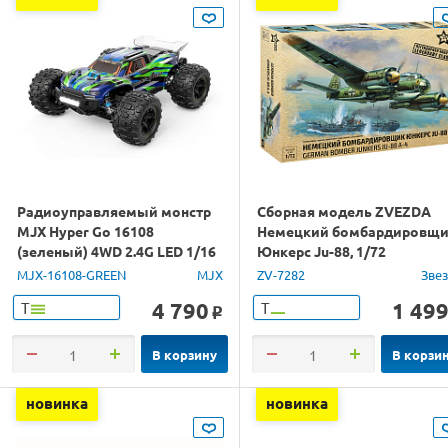
Радиоуправляемый монстр
Сборная модель ZVEZDA
MJX Hyper Go 16108
Немецкий бомбардировщ
(зеленый) 4WD 2.4G LED 1/16
Юнкерс Ju-88, 1/72
RTR
MJX-16108-GREEN
MJX
ZV-7282
Зве
4 790
1 49
Т
Т
o
В корзину
В корзи
новинка
новинка