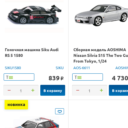
Гоночная машина Siku Audi
Сборная модель AOSHIMA
RS 5 1580
Nissan Silvia S15 The Two G
From Tokyo, 1/24
SIKU1580
SIKU
AOS-6611
AOSHI
839
4 73
Т
Т
o
В корзину
В корзи
новинка