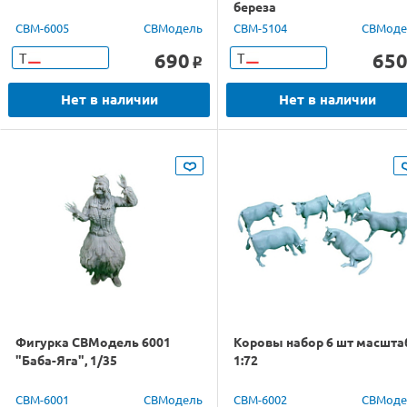
береза
CBM-6005
СВМодель
CBM-5104
СВМоде
690
65
Т
Т
o
Нет в наличии
Нет в наличии
Фигурка СВМодель 6001
Коровы набор 6 шт масшта
"Баба-Яга", 1/35
1:72
CBM-6001
СВМодель
CBM-6002
СВМоде