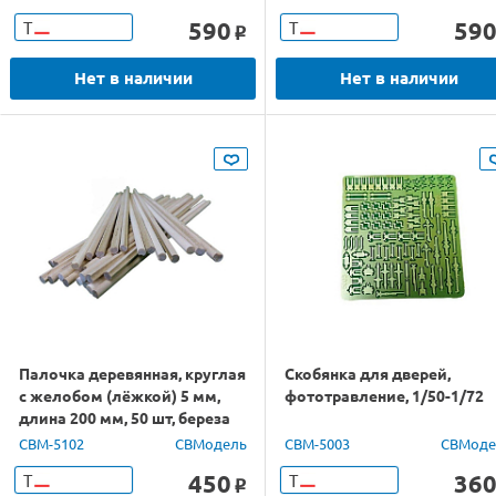
590
59
Т
Т
o
Нет в наличии
Нет в наличии
Палочка деревянная, круглая
Скобянка для дверей,
с желобом (лёжкой) 5 мм,
фототравление, 1/50-1/72
длина 200 мм, 50 шт, береза
CBM-5102
СВМодель
CBM-5003
СВМоде
450
36
Т
Т
o