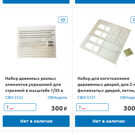
Набор девянных резных
Набор для изготовления
элементов украшений для
деревянных дверей, для 2-
строений в масштабе 1/35 в
филенчатых дверей, петли,
стиле русского зодчества
ручки, 1/35
CBM-5122
СВМодель
CBM-5121
СВМоде
300
30
Т
Т
o
Нет в наличии
Нет в наличии