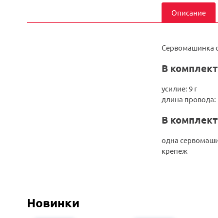
Описание
Сервомашинка с 
В комплект
усилие: 9 г
длина провода:
В комплект
одна сервомаш
крепеж
Новинки