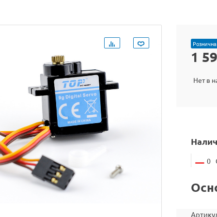
Рознична
1 5
Нет в 
Налич
0
Осн
Артику