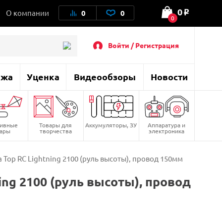
0
О компании
0
0
o
0
Войти / Регистрация
ажа
Уценка
Видеообзоры
Новости
тивные
Товары для
Аккумуляторы, ЗУ
Аппаратура и
вары
творчества
электроника
Top RC Lightning 2100 (руль высоты), провод 150мм
ng 2100 (руль высоты), провод