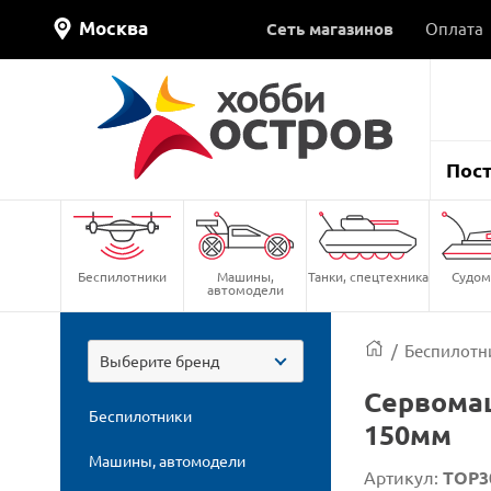
Москва
Сеть магазинов
Оплата
Пос
Беспилотники
Машины,
Танки, спецтехника
Судом
автомодели
/
Беспилотн
Выберите бренд
Сервомаш
Беспилотники
150мм
Машины, автомодели
Артикул:
TOP3