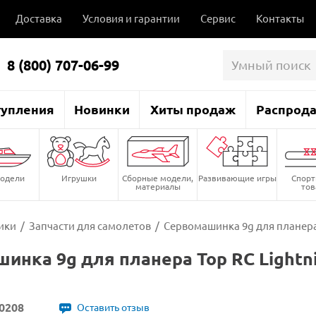
Доставка
Условия и гарантии
Сервис
Контакты
8 (800) 707-06-99
тупления
Новинки
Хиты продаж
Распрод
одели
Игрушки
Сборные модели,
Развивающие игры
Спор
материалы
то
ики
/
Запчасти для самолетов
/
Сервомашинка 9g для планера 
инка 9g для планера Top RC Lightni
0208
Оставить отзыв