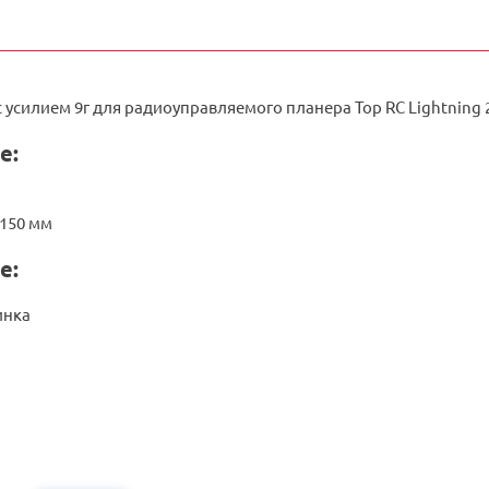
усилием 9г для радиоуправляемого планера Top RC Lightning 
е:
 150 мм
е:
инка