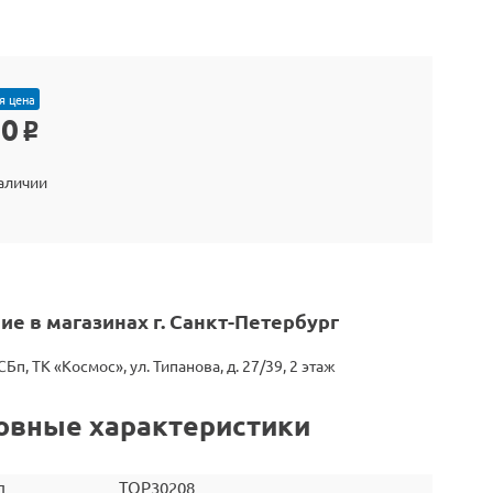
я цена
90
o
наличии
ие в магазинах г. Санкт-Петербург
СБп, ТК «Космос», ул. Типанова, д. 27/39, 2 этаж
овные характеристики
л
TOP30208