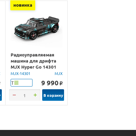
новинка
Радиоуправляемая
машина для дрифта
MJX Hyper Go 14301
Brushless 4WD 2.4G
C
MJX-14301
MJX
LED 1/14 RTR
9 990
Т
o
o
у
В корзину