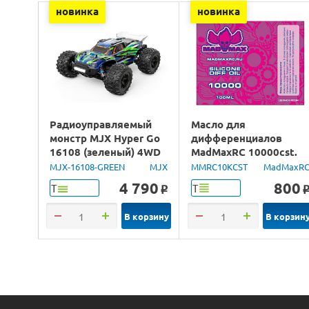
новинка
новинка
Радиоуправляемый
Масло для
монстр MJX Hyper Go
дифференциалов
16108 (зеленый) 4WD
MadMaxRC 10000cst.
2.4G LED 1/16 RTR
100ml.
MJX-16108-GREEN
MJX
MMRC10KCST
MadMaxR
4 790
800
Т
Т
o
В корзину
В корзин