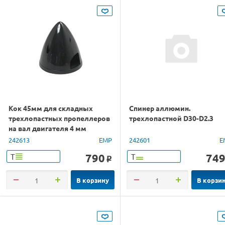
Кок 45мм для складных
Спинер аллюмин.
трехлопастных пропеллеров
трехлопастной D30-D2.3
на вал двигателя 4 мм
242613
EMP
242601
E
790
74
Т
Т
o
В корзину
В корзи