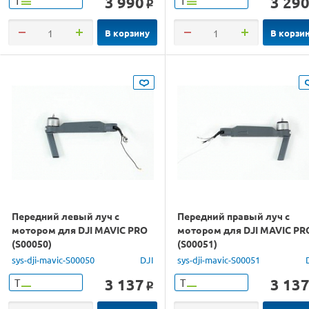
3 990
3 29
Т
Т
o
В корзину
В корзи
Передний левый луч с
Передний правый луч с
мотором для DJI MAVIC PRO
мотором для DJI MAVIC PR
(S00050)
(S00051)
sys-dji-mavic-S00050
DJI
sys-dji-mavic-S00051
3 137
3 13
Т
Т
o