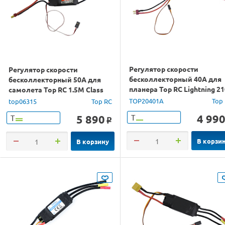
Регулятор скорости
Регулятор скорости
бесколлекторный 40A для
бесколлекторный 50A для
планера Top RC Lightning 2
самолета Top RC 1.5M Class
Cessna 185
TOP20401A
Top
top06315
Top RC
4 99
5 890
Т
Т
o
В корзи
В корзину