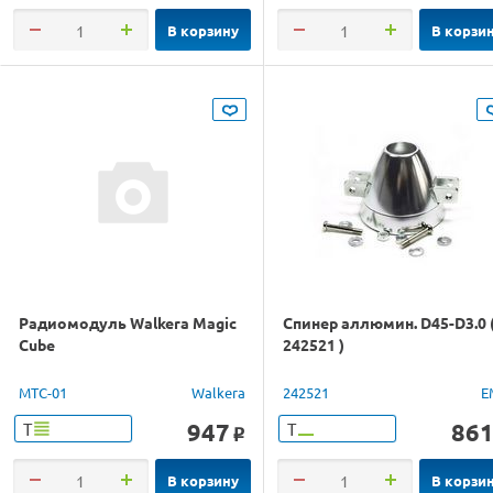
В корзину
В корзи
Радиомодуль Walkera Magic
Спинер аллюмин. D45-D3.0 
Cube
242521 )
MTC-01
Walkera
242521
E
947
86
Т
Т
o
В корзину
В корзи