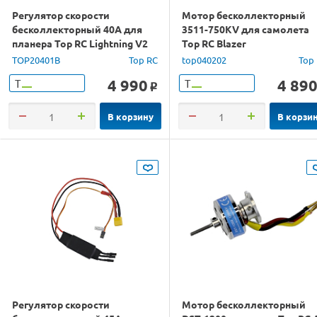
Регулятор скорости
Мотор бесколлекторный
бесколлекторный 40A для
3511-750KV для самолета
планера Top RC Lightning V2
Top RC Blazer
TOP20401B
Top RC
top040202
Top
4 990
4 89
Т
Т
o
В корзину
В корзи
Регулятор скорости
Мотор бесколлекторный