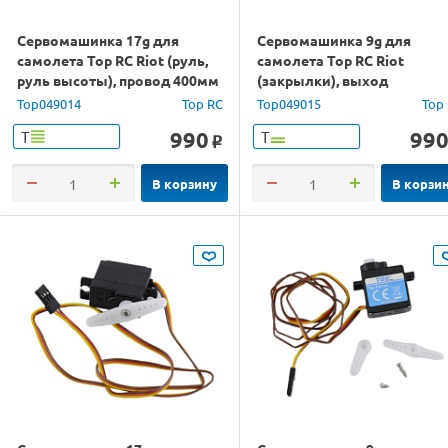
Сервомашинка 17g для
Сервомашинка 9g для
самолета Top RC Riot (руль,
самолета Top RC Riot
руль высоты), провод 400мм
(закрылки), выход
подсветки, провод 400мм
Top049014
Top RC
Top049015
Top
990
99
Т
Т
o
В корзину
В корзи