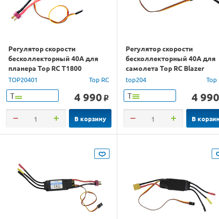
Регулятор скорости
Регулятор скорости
бесколлекторный 40A для
бесколлекторный 40A для
планера Top RC T1800
самолета Top RC Blazer
TOP20401
Top RC
top204
Top
4 990
4 99
Т
Т
o
В корзину
В корзи