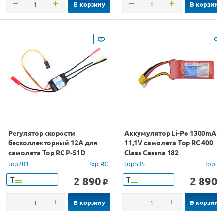
В корзину
В корзи
Регулятор скорости
Аккумулятор Li-Po 1300mA
бесколлекторный 12A для
11,1V самолета Top RC 400
самолета Top RC P-51D
Class Cessna 182
top201
Top RC
top505
Top
2 890
2 89
Т
Т
o
В корзину
В корзи