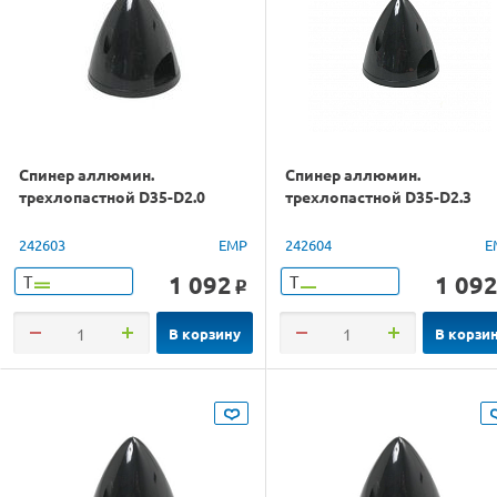
Спинер аллюмин.
Спинер аллюмин.
трехлопастной D35-D2.0
трехлопастной D35-D2.3
242603
EMP
242604
E
1 092
1 09
Т
Т
o
В корзину
В корзи