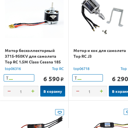
Мотор бесколлекторный
Мотор и кок для самолета
3715-950KV для самолета
Top RC J3
Top RC 1.5M Class Cessna 185
top06316
Top RC
top06718
Top
6 590
6 29
Т
Т
o
В корзину
В корзи