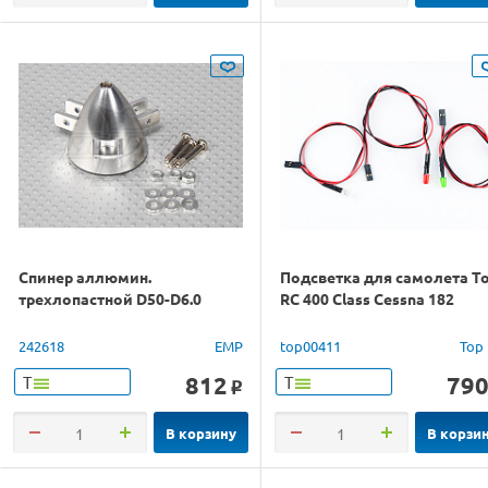
Спинер аллюмин.
Подсветка для самолета T
трехлопастной D50-D6.0
RC 400 Class Cessna 182
242618
EMP
top00411
Top
812
79
Т
Т
o
В корзину
В корзи