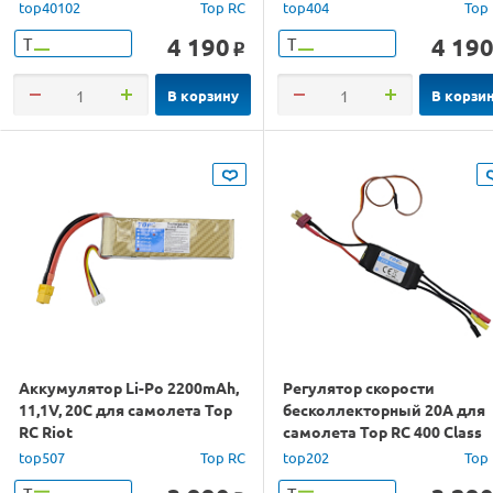
top40102
Top RC
top404
Top
4 190
4 19
Т
Т
o
В корзину
В корзи
Аккумулятор Li-Po 2200mAh,
Регулятор скорости
11,1V, 20C для самолета Top
бесколлекторный 20A для
RC Riot
самолета Top RC 400 Class
Cessna 182
top507
Top RC
top202
Top