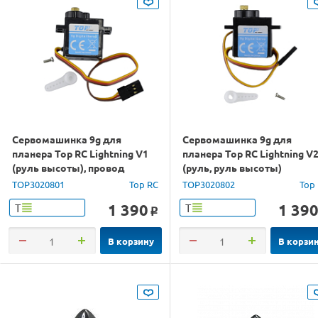
Сервомашинка 9g для
Сервомашинка 9g для
планера Top RC Lightning V1
планера Top RC Lightning V
(руль высоты), провод
(руль, руль высоты)
150мм
TOP3020801
Top RC
TOP3020802
Top
1 390
1 39
Т
Т
o
В корзину
В корзи