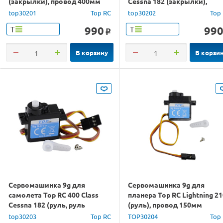
(закрылки), провод 400мм
Cessna 182 (закрылки),
провод 250мм
top30201
Top RC
top30202
Top
990
99
Т
Т
o
В корзину
В корзи
Сервомашинка 9g для
Сервомашинка 9g для
самолета Top RC 400 Class
планера Top RC Lightning 2
Cessna 182 (руль, руль
(руль), провод 150мм
высоты), провод 200мм
top30203
Top RC
TOP30204
Top