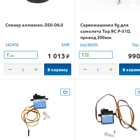
Спинер аллюмин. D50-D6.0
Сервомашинка 9g для
самолета Top RC P-51D,
провод 300мм
242478
EMP
top30205
Top
1 013
99
Т
Т
o
В корзину
В корзи