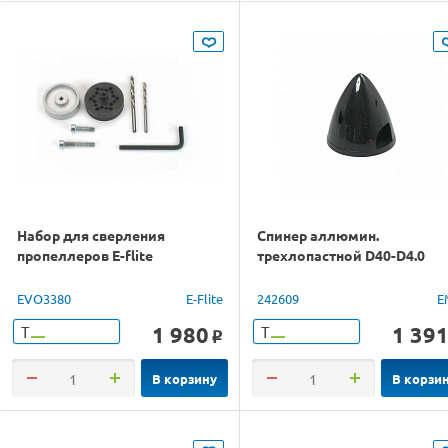
Набор для сверления
Спинер аллюмин.
пропеллеров E-flite
трехлопастной D40-D4.0
EVO3380
E-Flite
242609
E
1 980
1 39
Т
Т
o
В корзину
В корзи