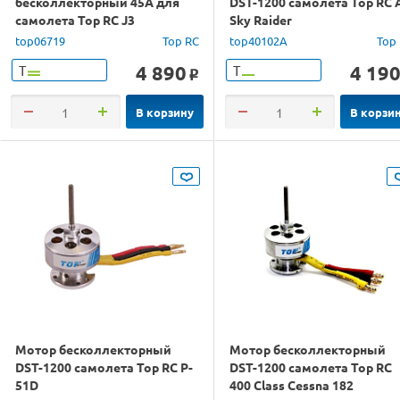
бесколлекторный 45A для
DST-1200 самолета Top RC 
самолета Top RC J3
Sky Raider
top06719
Top RC
top40102A
Top
4 890
4 19
Т
Т
o
В корзину
В корзи
Мотор бесколлекторный
Мотор бесколлекторный
DST-1200 самолета Top RC P-
DST-1200 самолета Top RC
51D
400 Class Cessna 182