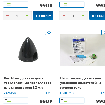
990
99
Т
Т
o
В корзину
В корзи
Кок 45мм для складных
Набор переходников для
трехлопастных пропеллеров
установки двигателей на
на вал двигателя 3.2 мм
модели ракет
242615B
EMP
EST003158
Es
990
99
Т
Т
o