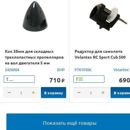
Кок 38мм для складных
Редуктор для самолета
трехлопастных пропеллеров
Volantex RC Sport Cub 500
на вал двигателя 5 мм
2426064
EMP
P7610306
Volantex
710
69
Т
Т
o
В корзину
В корзи
Показать ещё товары