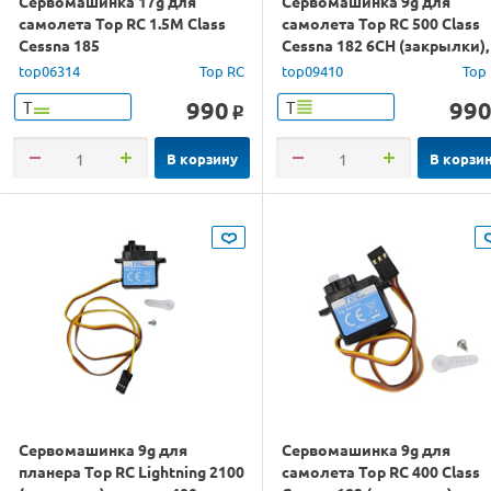
Сервомашинка 17g для
Сервомашинка 9g для
самолета Top RC 1.5M Class
самолета Top RC 500 Class
Cessna 185
Cessna 182 6СH (закрылки),
провод 550мм
top06314
Top RC
top09410
Top
990
99
Т
Т
o
В корзину
В корзи
Сервомашинка 9g для
Сервомашинка 9g для
планера Top RC Lightning 2100
самолета Top RC 400 Class