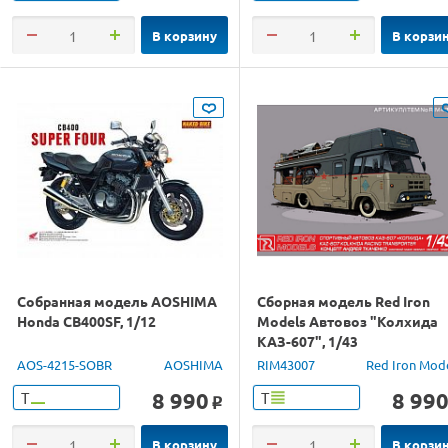
В корзину
В корзи
Собранная модель AOSHIMA
Сборная модель Red Iron
Honda CB400SF, 1/12
Models Автовоз "Колхида
КАЗ-607", 1/43
AOS-4215-SOBR
AOSHIMA
RIM43007
Red Iron Mod
8 990
8 99
Т
Т
o
В корзину
В корзи