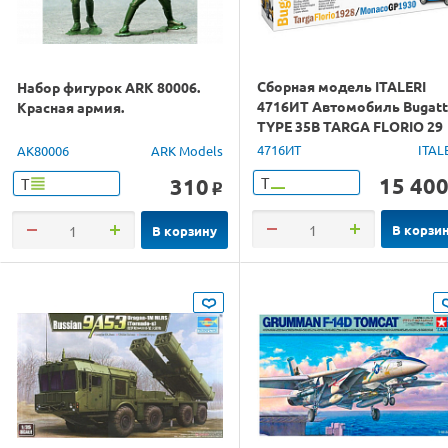
Сборная модель ITALERI
Набор фигурок ARK 80006.
4716ИТ Автомобиль Bugatt
Красная армия.
TYPE 35B TARGA FLORIO 29
MONACO GP 30, 1/12
4716ИТ
ITAL
AK80006
ARK Models
15 40
310
Т
Т
o
В корзи
В корзину