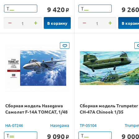
9 420
9 26
Т
Т
o
В корзину
В корзи
Сборная модель Hasegawa
Сборная модель Trumpeter
Самолет F-14A TOMCAT, 1/48
CH-47A Chinook 1/35
HA-07246
Hasegawa
TP-05104
Trumpe
9 090
9 00
Т
Т
o