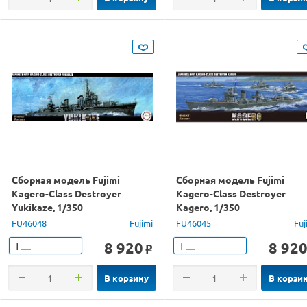
Сборная модель Fujimi
Сборная модель Fujimi
Kagero-Class Destroyer
Kagero-Class Destroyer
Yukikaze, 1/350
Kagero, 1/350
FU46048
Fujimi
FU46045
Fuj
8 920
8 92
Т
Т
o
В корзину
В корзи