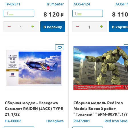
1С91
TP-09571
Trumpeter
AOS-6124
AOSHI
8 120
8 11
Т
Т
o
В корзину
В корзи
Сборная модель Hasegawa
Сборная модель Red Iron
Самолет RAIDEN (JACK) TYPE
Models Боевой робот
21, 1/32
"Грозный" "БРМ-80УК", 1/7
HA-08882
Hasegawa
RIM72001
Red Iron Mod