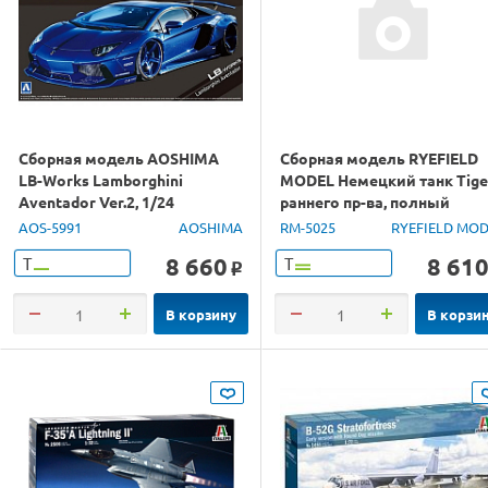
Сборная модель AOSHIMA
Сборная модель RYEFIELD
LB-Works Lamborghini
MODEL Немецкий танк Tiger
Aventador Ver.2, 1/24
раннего пр-ва, полный
интерьер, траки, 1/35
AOS-5991
AOSHIMA
RM-5025
RYEFIELD MO
8 660
8 61
Т
Т
o
В корзину
В корзи