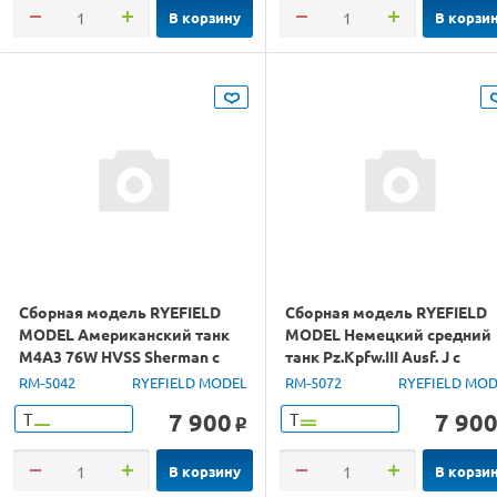
В корзину
В корзи
Сборная модель RYEFIELD
Сборная модель RYEFIELD
MODEL Американский танк
MODEL Немецкий средний
M4A3 76W HVSS Sherman с
танк Pz.Kpfw.III Ausf. J с
полным интерьером, 1/35
полным интерьером, 1/35
RM-5042
RYEFIELD MODEL
RM-5072
RYEFIELD MO
7 900
7 90
Т
Т
o
В корзину
В корзи