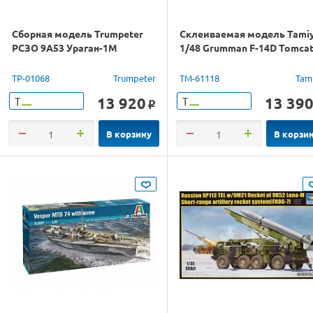
Сборная модель Trumpeter
Склеиваемая модель Tami
РСЗО 9A53 Ураган-1M
1/48 Grumman F-14D Tomca
TP-01068
Trumpeter
TM-61118
Tam
13 920
13 39
Т
Т
o
В корзину
В корзи