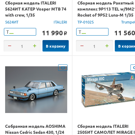
Сборная модель ITALERI
Сборная модель Ракетный
5624ИТ КАТЕР Vosper MTB 74
комплекс 9P113 TEL w/9M2
with crew, 1/35
Rocket of 9P52 Luna-M 1/35
5624ИТ
ITALERI
TP-01025
Trumpe
11 990
11 56
Т
Т
o
В корзину
В корзи
Собранная модель AOSHIMA
Сборная модель ITALERI
Nissan Cedric Sedan 430, 1/24
2505ИТ САМОЛЕТ MIRAGE II