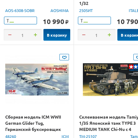
1/32
AOS-6308-SOBR
AOSHIMA
2505ИТ
ITAL
10 990
10 79
Т
Т
o
В корзину
В корзи
Сборная модель ICM WWII
Склеиваемая модель Tami
German Glider Tug,
1/35 Японский танк TYPE 3
Германский буксировщик
MEDIUM TANK Chi-Nu с 4
планеров II МВ, 1/48
фигурами
48260
ICM
TM-25107
Tam