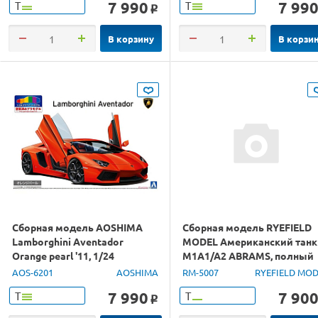
7 990
7 99
Т
Т
o
В корзину
В корзи
Сборная модель AOSHIMA
Сборная модель RYEFIELD
Lamborghini Aventador
MODEL Американский танк
Orange pearl '11, 1/24
M1A1/A2 ABRAMS, полный
интерьер, траки, 1/35
AOS-6201
AOSHIMA
RM-5007
RYEFIELD MO
7 990
7 90
Т
Т
o