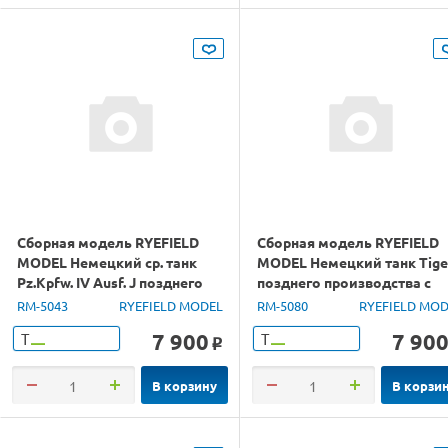
Сборная модель RYEFIELD
Сборная модель RYEFIELD
MODEL Немецкий ср. танк
MODEL Немецкий танк Tiger
Pz.Kpfw. IV Ausf. J позднего
позднего производства с
пр-ва, интерьер, 1/35
полным интерьером, 1/35
RM-5043
RYEFIELD MODEL
RM-5080
RYEFIELD MO
7 900
7 90
Т
Т
o
В корзину
В корзи