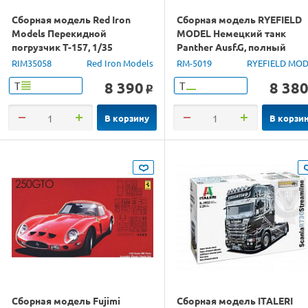
Сборная модель Red Iron
Сборная модель RYEFIELD
Models Перекидной
MODEL Немецкий танк
погрузчик Т-157, 1/35
Panther Ausf.G, полный
интерьер, траки, 1/35
RIM35058
Red Iron Models
RM-5019
RYEFIELD MO
8 390
8 38
Т
Т
o
В корзину
В корзи
Сборная модель Fujimi
Сборная модель ITALERI