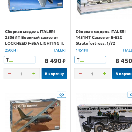
Сборная модель ITALERI
Сборная модель ITALERI
2506ИТ Военный самолет
1451ИТ Самолет B-52G
LOCKHEED F-35A LIGHTING II,
Stratofortress, 1/72
1/32
2506ИТ
ITALERI
1451ИТ
ITAL
8 490
8 45
Т
Т
o
В корзину
В корзи