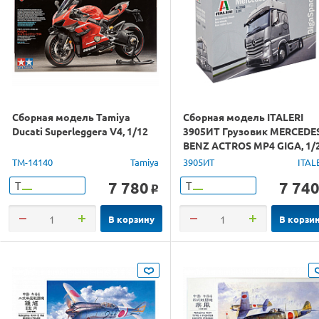
Сборная модель Tamiya
Сборная модель ITALERI
Ducati Superleggera V4, 1/12
3905ИТ Грузовик MERCEDE
BENZ ACTROS MP4 GIGA, 1/
TM-14140
Tamiya
3905ИТ
ITAL
7 780
7 74
Т
Т
o
В корзину
В корзи