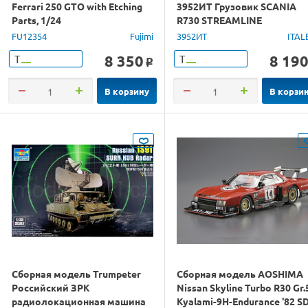
Ferrari 250 GTO with Etching
3952ИТ Грузовик SCANIA
Parts, 1/24
R730 STREAMLINE
ShowTrucks, 1/24
FU12354
Fujimi
3952ИТ
ITAL
8 350
8 19
Т
Т
o
В корзину
В корзи
Сборная модель Trumpeter
Сборная модель AOSHIMA
Российский ЗРК
Nissan Skyline Turbo R30 Gr.
радиолокационная машина
Kyalami-9H-Endurance '82 S