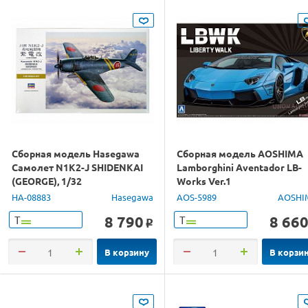
Сборная модель Hasegawa
Сборная модель AOSHIMA
Самолет N1K2-J SHIDENKAI
Lamborghini Aventador LB-
(GEORGE), 1/32
Works Ver.1
HA-08883
Hasegawa
AOS-5989
AOSHI
8 790
8 66
Т
Т
o
В корзину
В корзи