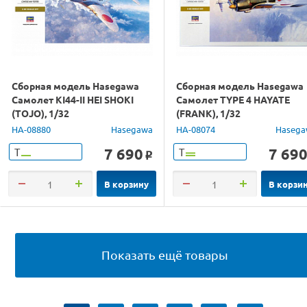
Сборная модель Hasegawa
Сборная модель Hasegawa
Самолет KI44-II HEI SHOKI
Самолет TYPE 4 HAYATE
(TOJO), 1/32
(FRANK), 1/32
HA-08880
Hasegawa
HA-08074
Hasega
7 690
7 69
Т
Т
o
В корзину
В корзи
Показать ещё товары