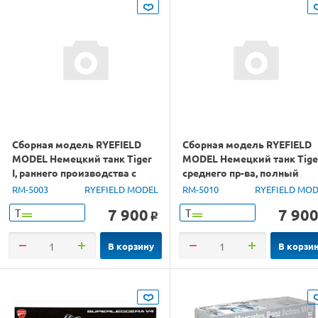
Сборная модель RYEFIELD
Сборная модель RYEFIELD
MODEL Немецкий танк Tiger
MODEL Немецкий танк Tiger
I, раннего производства с
среднего пр-ва, полный
полным интерьером, 1/35
интерьер,траки, 1/35
RM-5003
RYEFIELD MODEL
RM-5010
RYEFIELD MO
7 900
7 90
Т
Т
o
В корзину
В корзи