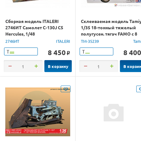
Сборная модель ITALERI
Склеиваемая модель Tami
2746ИТ Самолет С-130J C5
1/35 18-тонный тяжелый
Hercules, 1/48
полугусен. тягач FAMO с 8
фигурами
2746ИТ
ITALERI
TM-35239
Tam
8 450
8 40
Т
Т
o
В корзину
В корзи