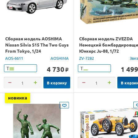
Сборная модель AOSHIMA
Сборная модель ZVEZDA
Nissan Silvia S15 The Two Guys
Немецкий бомбардировщ
From Tokyo, 1/24
Юнкерс Ju-88, 1/72
AOS-6611
AOSHIMA
ZV-7282
Зве
4 730
1 49
Т
Т
o
В корзину
В корзи
новинка