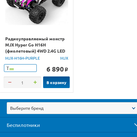
Радиоуправляемый монстр
MJX Hyper Go H16H
(фиолетовый) 4WD 2.4G LED
GPS 1/16 RTR
MJX-H16H-PURPLE
MJX
6 890
Т
o
В корзину
Выберите бренд
Беспилотники