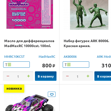
Масло для дифференциалов
Набор фигурок ARK 80006.
MadMaxRC 10000cst. 100ml.
Красная армия.
MMRC10KCST
MadMaxRC
AK80006
ARK Mod
800
31
Т
Т
o
В корзину
В корзи
новинка