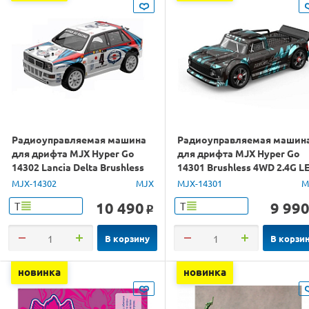
Радиоуправляемая машина
Радиоуправляемая машин
для дрифта MJX Hyper Go
для дрифта MJX Hyper Go
14302 Lancia Delta Brushless
14301 Brushless 4WD 2.4G L
4WD 2.4G LED 1/14 RTR
1/14 RTR
MJX-14302
MJX
MJX-14301
M
10 490
9 99
Т
Т
o
В корзину
В корзи
новинка
новинка