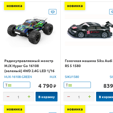
новинка
новинка
Радиоуправляемый монстр
Гоночная машина Siku Audi
MJX Hyper Go 16108
RS 5 1580
(зеленый) 4WD 2.4G LED 1/16
RTR
MJX-16108-GREEN
MJX
SIKU1580
S
4 790
83
Т
Т
o
В корзину
В корзи
новинка
новинка