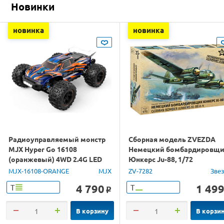
Новинки
новинка
новинка
Радиоуправляемый монстр
Сборная модель ZVEZDA
MJX Hyper Go 16108
Немецкий бомбардировщ
(оранжевый) 4WD 2.4G LED
Юнкерс Ju-88, 1/72
1/16 RTR
MJX-16108-ORANGE
MJX
ZV-7282
Зве
4 790
1 49
Т
Т
o
В корзину
В корзи