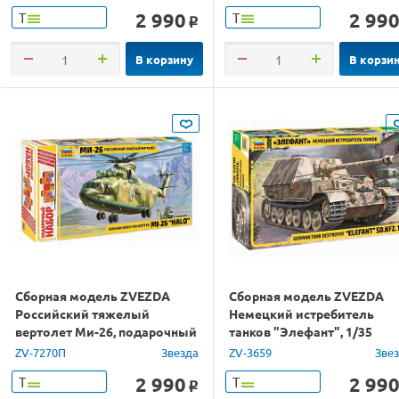
2 990
2 99
Т
Т
o
В корзину
В корзи
Сборная модель ZVEZDA
Сборная модель ZVEZDA
Российский тяжелый
Hемецкий истребитель
вертолет Ми-26, подарочный
танков "Элефант", 1/35
набор, 1/72
ZV-7270П
Звезда
ZV-3659
Зве
2 990
2 99
Т
Т
o