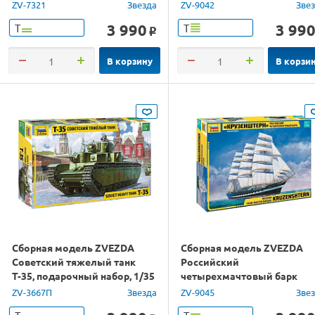
С-130Н
ZV-7321
Звезда
ZV-9042
Зве
3 990
3 99
Т
Т
o
В корзину
В корзи
Сборная модель ZVEZDA
Сборная модель ZVEZDA
Советский тяжелый танк
Российский
Т-35, подарочный набор, 1/35
четырехмачтовый барк
"Крузенштерн", 1/200
ZV-3667П
Звезда
ZV-9045
Зве