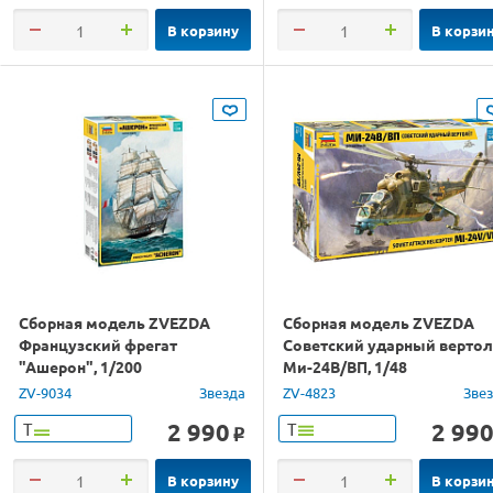
В корзину
В корзи
Сборная модель ZVEZDA
Сборная модель ZVEZDA
Французский фрегат
Советский ударный вертол
"Ашерон", 1/200
Ми-24В/ВП, 1/48
ZV-9034
Звезда
ZV-4823
Зве
2 990
2 99
Т
Т
o
В корзину
В корзи