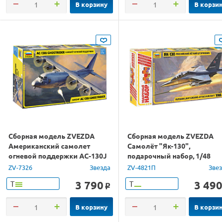
В корзину
В корзи
Сборная модель ZVEZDA
Сборная модель ZVEZDA
Американский самолет
Самолёт "Як-130",
огневой поддержки АС-130J
подарочный набор, 1/48
Ghostrider, 1/72
ZV-7326
Звезда
ZV-4821П
Зве
3 790
3 49
Т
Т
o
В корзину
В корзи