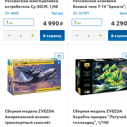
Российский многоцелевой
Российский основной
истребитель Су-30СМ, 1/48
боевой танк Т-14 "Армата",
подарочный набор, 1/35
ZV-4808
Звезда
ZV-3670П
Зве
4 990
4 29
Т
Т
o
В корзину
В корзи
Сборная модель ZVEZDA
Сборная модель ZVEZDA
Американский военно-
Корабль-призрак "Летучий
транспортный самолёт
голландец", 1/100