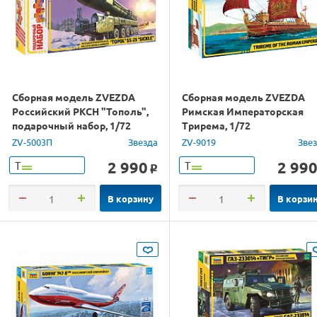
Сборная модель ZVEZDA
Сборная модель ZVEZDA
Российский РКСН "Тополь",
Римская Императорская
подарочный набор, 1/72
Трирема, 1/72
ZV-5003П
Звезда
ZV-9019
Зве
2 990
2 99
Т
Т
o
В корзину
В корзи