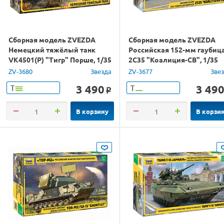
Сборная модель ZVEZDA
Сборная модель ZVEZDA
Немецкий тяжёлый танк
Российская 152-мм гаубиц
VK4501(P) "Тигр" Порше, 1/35
2С35 "Коалиция-СВ", 1/35
ZV-3680
Звезда
ZV-3677
Зве
3 490
3 49
Т
Т
o
В корзину
В корзи