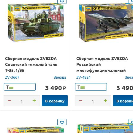
Сборная модель ZVEZDA
Сборная модель ZVEZDA
Советский тяжелый танк
Российский
Т-35, 1/35
многофункциональный
истребитель пятого
ZV-3667
Звезда
ZV-4824
Зве
поколения Су-57, 1/48
3 490
3 49
Т
Т
o
В корзину
В корзи