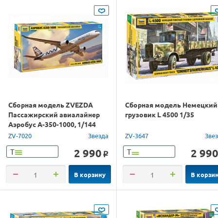
Сборная модель ZVEZDA
Сборная модель Немецкий
Пассажирский авиалайнер
грузовик L 4500 1/35
Аэробус А-350-1000, 1/144
ZV-7020
Звезда
ZV-3647
Зве
2 990
2 99
Т
Т
o
В корзину
В корзи