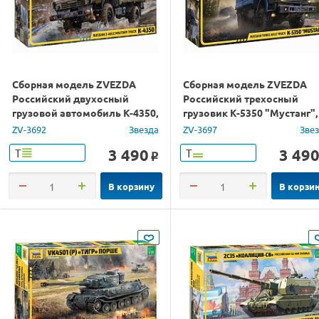
Сборная модель ZVEZDA
Сборная модель ZVEZDA
Российский двухосный
Российский трехосный
грузовой автомобиль К-4350,
грузовик К-5350 "Мустанг",
1/35
1/35
ZV-3692
Звезда
ZV-3697
Зве
3 490
3 49
Т
Т
o
В корзину
В корзи