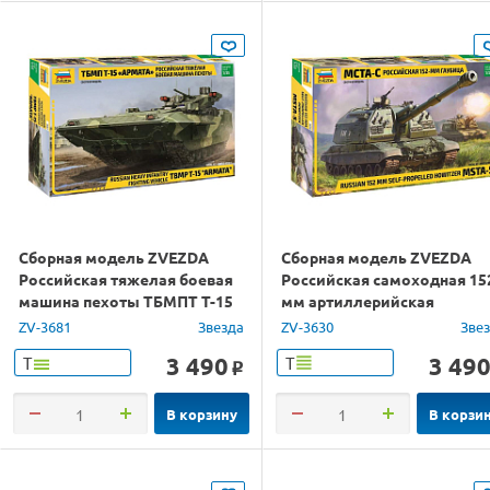
Сборная модель ZVEZDA
Сборная модель ZVEZDA
Российская тяжелая боевая
Российская самоходная 15
машина пехоты ТБМПТ Т-15
мм артиллерийская
"Армата", 1/35
установка Мста-С, 1/35
ZV-3681
Звезда
ZV-3630
Зве
3 490
3 49
Т
Т
o
В корзину
В корзи