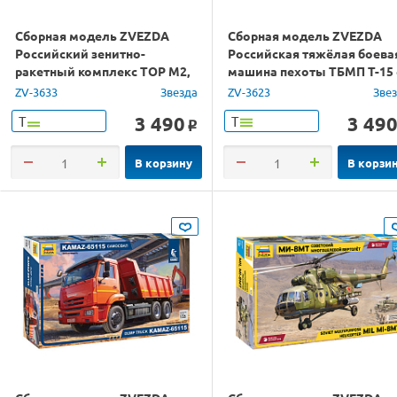
Сборная модель ZVEZDA
Сборная модель ZVEZDA
Российский зенитно-
Российская тяжёлая боева
ракетный комплекс ТОР M2,
машина пехоты ТБМП Т-15 
1/35
57-мм пушкой, 1/35
ZV-3633
Звезда
ZV-3623
Зве
3 490
3 49
Т
Т
o
В корзину
В корзи