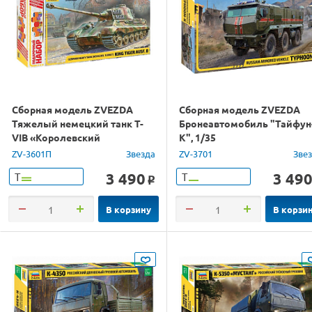
Сборная модель ZVEZDA
Сборная модель ZVEZDA
Тяжелый немецкий танк T-
Бронеавтомобиль "Тайфун
VIB «Королевский
K", 1/35
Тигр»,башня Хеншель, под.
ZV-3601П
Звезда
ZV-3701
Зве
набор,1/35
3 490
3 49
Т
Т
o
В корзину
В корзи