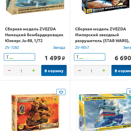
Сборная модель ZVEZDA
Сборная модель ZVEZDA
Немецкий бомбардировщик
Имперский звездный
Юнкерс Ju-88, 1/72
разрушитель (STAR WARS),
1/2700
ZV-7282
Звезда
ZV-9057
Зве
1 499
6 69
Т
Т
o
В корзину
В корзи