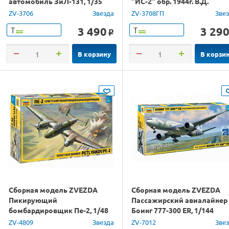
автомобиль ЗиЛ-131, 1/35
"ИС-2" обр. 1944г. В.Д.
Сахненко, 1/35
ZV-3706
Звезда
ZV-3708ГП
Зве
3 490
3 29
Т
Т
o
В корзину
В корзи
Сборная модель ZVEZDA
Сборная модель ZVEZDA
Пикирующий
Пассажирский авиалайнер
бомбардировщик Пе-2, 1/48
Боинг 777-300 ER, 1/144
ZV-4809
Звезда
ZV-7012
Зве