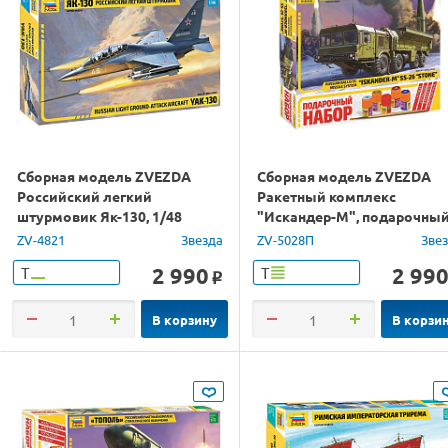
Сборная модель ZVEZDA
Сборная модель ZVEZDA
Российский легкий
Ракетный комплекс
штурмовик Як-130, 1/48
"Искандер-М", подарочны
набор, 1/72
ZV-4821
Звезда
ZV-5028П
Зве
2 990
2 99
Т
Т
o
В корзину
В корзи