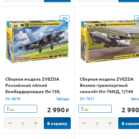
Сборная модель ZVEZDA
Сборная модель ZVEZDA
Российский лёгкий
Военно-транспортный
бомбардировщик Як-130,
самолёт Ил-76МД, 1/144
1/48
ZV-4818
Звезда
ZV-7011
Зве
2 990
2 99
Т
Т
o
В корзину
В корзи