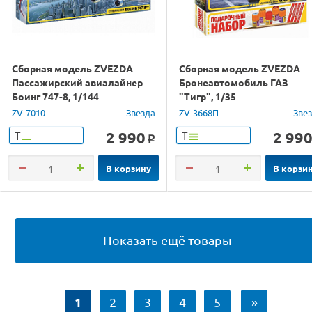
Сборная модель ZVEZDA
Сборная модель ZVEZDA
Пассажирский авиалайнер
Бронеавтомобиль ГАЗ
Боинг 747-8, 1/144
"Тигр", 1/35
ZV-7010
Звезда
ZV-3668П
Зве
2 990
2 99
Т
Т
o
В корзину
В корзи
Показать ещё товары
1
2
3
4
5
»