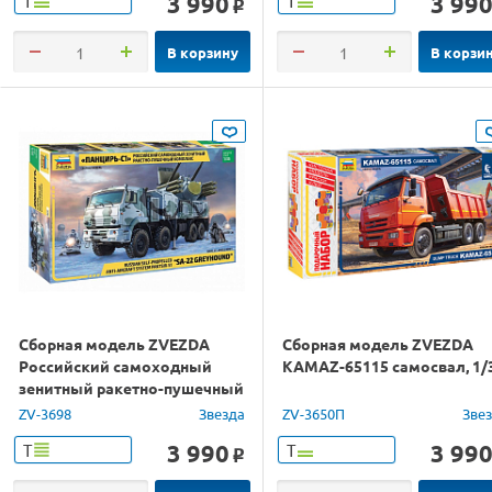
3 990
3 99
Т
Т
o
В корзину
В корзи
Сборная модель ZVEZDA
Сборная модель ZVEZDA
Российский самоходный
KAMAZ-65115 самосвал, 1/
зенитный ракетно-пушечный
комплекс Панцирь-С1, 1/35
ZV-3698
Звезда
ZV-3650П
Зве
3 990
3 99
Т
Т
o