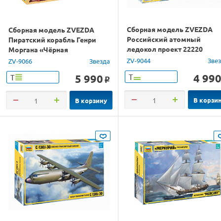
Сборная модель ZVEZDA
Сборная модель ZVEZDA
Российский атомный
Пиратский корабль Генри
ледокол проект 22220
Моргана «Чёрная
"Арктика", 1/350
Жемчужина», 1/72
ZV-9044
Зве
ZV-9066
Звезда
4 99
5 990
Т
Т
o
В корзи
В корзину