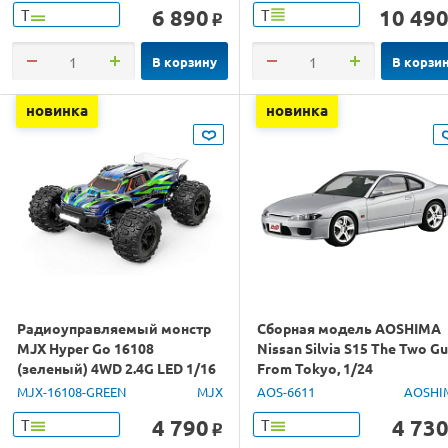
6 890
10 49
Т
Т
o
В корзину
В корзи
новинка
новинка
Радиоуправляемый монстр
Сборная модель AOSHIMA
MJX Hyper Go 16108
Nissan Silvia S15 The Two G
(зеленый) 4WD 2.4G LED 1/16
From Tokyo, 1/24
RTR
MJX-16108-GREEN
MJX
AOS-6611
AOSHI
4 790
4 73
Т
Т
o