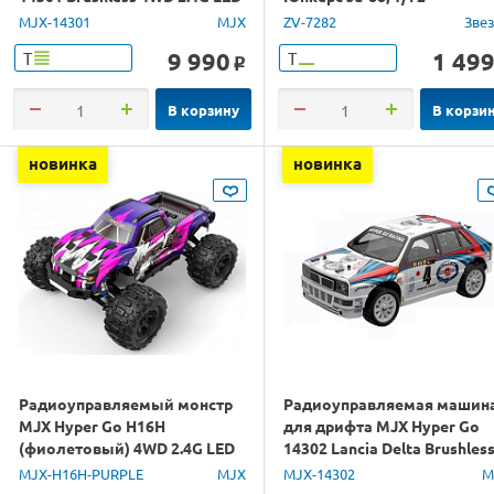
1/14 RTR
MJX-14301
MJX
ZV-7282
Зве
9 990
1 49
Т
Т
o
В корзину
В корзи
новинка
новинка
Радиоуправляемый монстр
Радиоуправляемая машин
MJX Hyper Go H16H
для дрифта MJX Hyper Go
(фиолетовый) 4WD 2.4G LED
14302 Lancia Delta Brushles
GPS 1/16 RTR
4WD 2.4G LED 1/14 RTR
MJX-H16H-PURPLE
MJX
MJX-14302
M