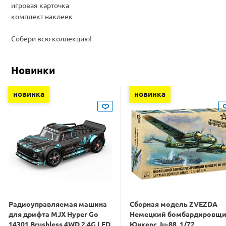
игровая карточка
комплект наклеек
Собери всю коллекцию!
Новинки
новинка
новинка
Радиоуправляемая машина
Сборная модель ZVEZDA
для дрифта MJX Hyper Go
Немецкий бомбардировщ
14301 Brushless 4WD 2.4G LED
Юнкерс Ju-88, 1/72