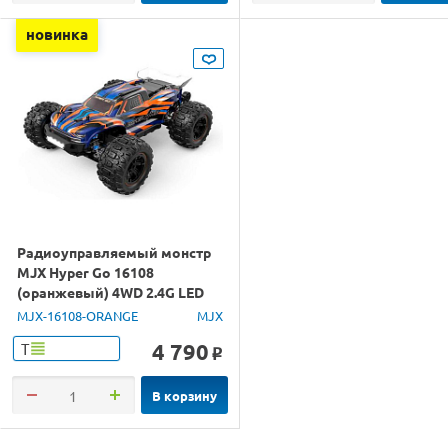
новинка
Радиоуправляемый монстр
MJX Hyper Go 16108
(оранжевый) 4WD 2.4G LED
1/16 RTR
MJX-16108-ORANGE
MJX
4 790
Т
o
В корзину