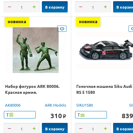
В корзину
В корзи
новинка
новинка
Набор фигурок ARK 80006.
Гоночная машина Siku Audi
Красная армия.
RS 5 1580
AK80006
ARK Models
SIKU1580
S
310
83
Т
Т
o
В корзину
В корзи