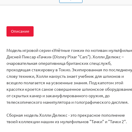
Масштаб
1/43
Особенность
Сборка без клея
Размер
L=6,3 см
Описание
Модель игровой серии «Улётные гонки» по мотивам мультфиль
Дисней Пиксар «Тачки» (Disney Pixar "Cars"). Холли Делюкс –
очаровательная оперативница британских спецслужб,
проходящая стажировку в Токио. Экипированная по последнем
слову техники, Холли наизусть знает учебник для шпионов и
всецело полагается на усвоенные знания. Под капотом этой
красотки кроется самое совершенное шпионское оборудование
от скрытых камер и закамуфлированного оружия, до
телескопического манипулятора и голографического дисплея.
Сборная модель Холли Делюкс - это прекрасное пополнение
твоей коллекции машин из мультфильмов "Тачки" и "Тачки 2".