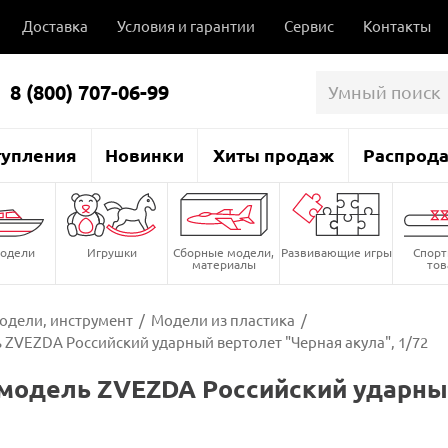
Доставка
Условия и гарантии
Сервис
Контакты
8 (800) 707-06-99
тупления
Новинки
Хиты продаж
Распрод
одели
Игрушки
Сборные модели,
Развивающие игры
Спор
материалы
то
одели, инструмент
/
Модели из пластика
/
 ZVEZDA Российский ударный вертолет "Черная акула", 1/72
модель ZVEZDA Российский ударный