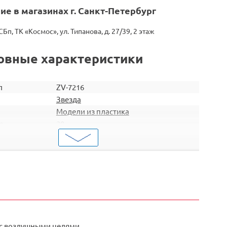
ие в магазинах г. Санкт-Петербург
СБп, ТК «Космос», ул. Типанова, д. 27/39, 2 этаж
овные характеристики
л
ZV-7216
Звезда
Модели из пластика
р.
20
Код
4600327072160
Модели из пластика
Авиация
аб
1/72
L=21,0 см
 с воздушными целями.