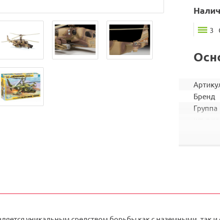
Налич
3
Осн
Артику
Бренд
Группа
шт. в ко
Штрих
Тип
Вид
Масшт
Размер
вляется уникальным средством борьбы как с наземными, так и