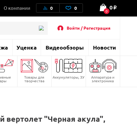
0
О компании
0
0
o
0
Войти / Регистрация
ажа
Уценка
Видеообзоры
Новости
тивные
Товары для
Аккумуляторы, ЗУ
Аппаратура и
вары
творчества
электроника
 вертолет "Черная акула",