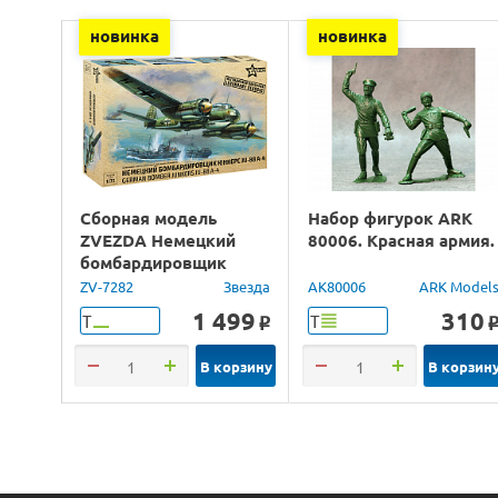
новинка
новинка
Сборная модель
Набор фигурок ARK
ZVEZDA Немецкий
80006. Красная армия.
бомбардировщик
Юнкерс Ju-88, 1/72
ZV-7282
Звезда
AK80006
ARK Model
1 499
310
Т
Т
o
В корзину
В корзин