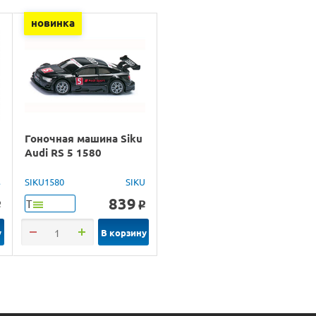
новинка
Гоночная машина Siku
Audi RS 5 1580
s
SIKU1580
SIKU
839
Т
o
o
у
В корзину