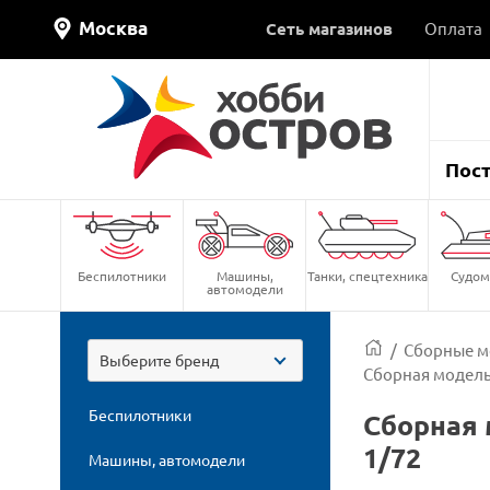
Москва
Сеть магазинов
Оплата
Пос
Беспилотники
Машины,
Танки, спецтехника
Судом
автомодели
/
Сборные м
Выберите бренд
Сборная модель
Беспилотники
Сборная 
1/72
Машины, автомодели