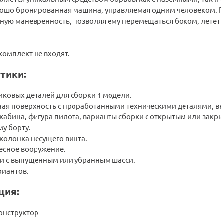
ошо бронированная машина, управляемая одним человеком. 
чную маневренность, позволяя ему перемещаться боком, летет
 комплект не входят.
тики:
иковых деталей для сборки 1 модели.
ая поверхность с проработанными техническими деталями, в
кабина, фигура пилота, варианты сборки с открытым или закр
у борту.
колонка несущего винта.
есное вооружение.
и с выпущенным или убранным шасси.
риантов.
ция:
конструктор