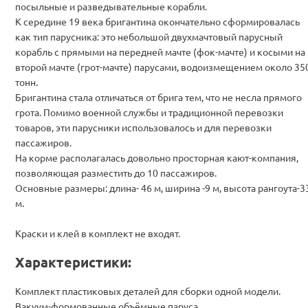
посыльные и разведывательные корабли.
К середине 19 века бригантина окончательно сформировалась
как тип парусника: это небольшой двухмачтовый парусный
корабль с прямыми на передней мачте (фок-мачте) и косыми на
второй мачте (грот-мачте) парусами, водоизмещением около 35
тонн.
Бригантина стала отличаться от брига тем, что не несла прямого
грота. Помимо военной службы и традиционной перевозки
товаров, эти парусники использовалось и для перевозки
пассажиров.
На корме располагалась довольно просторная кают-компания,
позволяющая разместить до 10 пассажиров.
Основные размеры: длина- 46 м, ширина -9 м, высота рангоута-3
м.
Краски и клей в комплект не входят.
Характеристики:
Комплект пластиковых деталей для сборки одной модели.
Вакуум-формованные объёмные паруса.