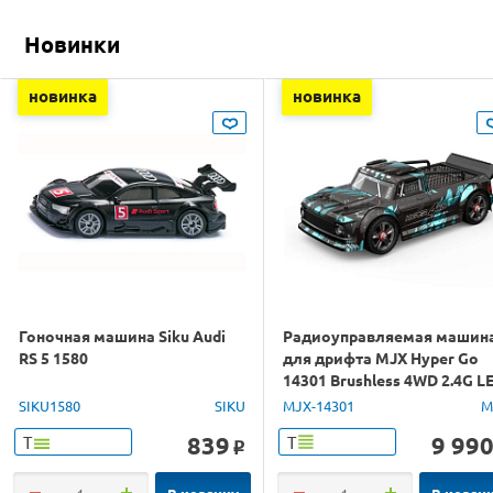
Новинки
новинка
новинка
Гоночная машина Siku Audi
Радиоуправляемая машин
RS 5 1580
для дрифта MJX Hyper Go
14301 Brushless 4WD 2.4G L
1/14 RTR
SIKU1580
SIKU
MJX-14301
M
839
9 99
Т
Т
o