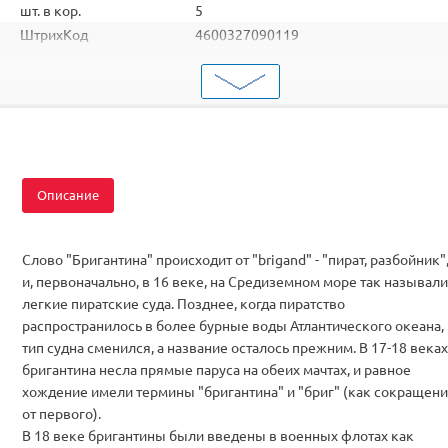
шт. в кор.
5
ШтрихКод
4600327090119
Тип
Модели из пластика
Вид
Флот
Масштаб
1/100
Размер
L= 45,0 см
Описание
Слово "Бригантина" происходит от "brigand" - "пират, разбойник"
и, первоначально, в 16 веке, на Средиземном море так называли
легкие пиратские суда. Позднее, когда пиратство
распространилось в более бурные воды Атлантического океана,
тип судна сменился, а название осталось прежним. В 17-18 веках
бригантина несла прямые паруса на обеих мачтах, и равное
хождение имели термины "бригантина" и "бриг" (как сокращен
от первого).
В 18 веке бригантины были введены в военных флотах как