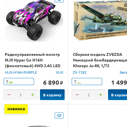
Радиоуправляемый монстр
Сборная модель ZVEZDA
MJX Hyper Go H16H
Немецкий бомбардировщ
(фиолетовый) 4WD 2.4G LED
Юнкерс Ju-88, 1/72
GPS 1/16 RTR
MJX-H16H-PURPLE
MJX
ZV-7282
Зве
6 890
1 49
Т
Т
o
В корзину
В корзи
новинка