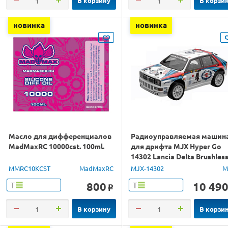
В корзину
В корзи
новинка
новинка
Масло для дифференциалов
Радиоуправляемая машин
MadMaxRC 10000cst. 100ml.
для дрифта MJX Hyper Go
14302 Lancia Delta Brushles
4WD 2.4G LED 1/14 RTR
MMRC10KCST
MadMaxRC
MJX-14302
M
800
10 49
Т
Т
o
В корзину
В корзи