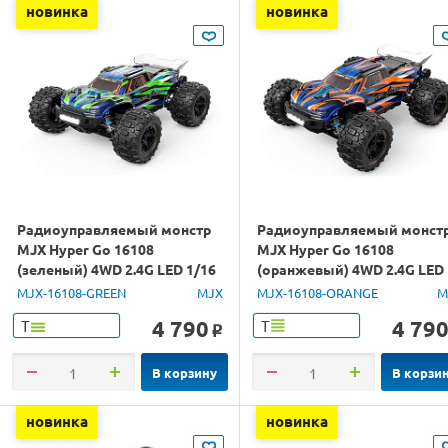
новинка
новинка
Радиоуправляемый монстр
Радиоуправляемый монст
MJX Hyper Go 16108
MJX Hyper Go 16108
(зеленый) 4WD 2.4G LED 1/16
(оранжевый) 4WD 2.4G LED
RTR
1/16 RTR
MJX-16108-GREEN
MJX
MJX-16108-ORANGE
M
4 790
4 79
Т
Т
o
В корзину
В корзи
новинка
новинка