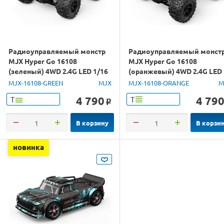
Радиоуправляемый монстр
Радиоуправляемый монст
MJX Hyper Go 16108
MJX Hyper Go 16108
(зеленый) 4WD 2.4G LED 1/16
(оранжевый) 4WD 2.4G LED
RTR
1/16 RTR
MJX-16108-GREEN
MJX
MJX-16108-ORANGE
M
4 790
4 79
Т
Т
o
В корзину
В корзи
новинка