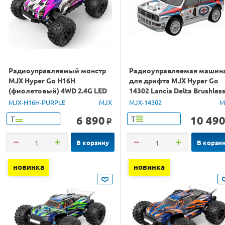
Радиоуправляемый монстр
Радиоуправляемая машин
MJX Hyper Go H16H
для дрифта MJX Hyper Go
(фиолетовый) 4WD 2.4G LED
14302 Lancia Delta Brushles
GPS 1/16 RTR
4WD 2.4G LED 1/14 RTR
MJX-H16H-PURPLE
MJX
MJX-14302
M
6 890
10 49
Т
Т
o
В корзину
В корзи
новинка
новинка