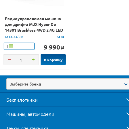
Радиоуправляемая машина
для дрифта MJX Hyper Go
14301 Brushless 4WD 2.4G LED
1/14 RTR
MJX-14301
MJX
9 990
Т
o
В корзину
Выберите бренд
Беспилотники
Машины, автомодели
Танки, спецтехника