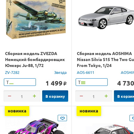
Сборная модель ZVEZDA
Сборная модель AOSHIMA
Немецкий бомбардировщик
Nissan Silvia S15 The Two G
Юнкерс Ju-88, 1/72
From Tokyo, 1/24
ZV-7282
Звезда
AOS-6611
AOSHI
1 499
4 73
Т
Т
o
В корзину
В корзи
новинка
новинка