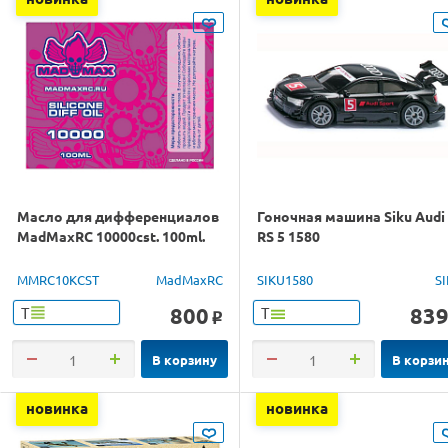
Масло для дифференциалов
Гоночная машина Siku Audi
MadMaxRC 10000cst. 100ml.
RS 5 1580
MMRC10KCST
MadMaxRC
SIKU1580
S
800
83
Т
Т
o
В корзину
В корзи
новинка
новинка