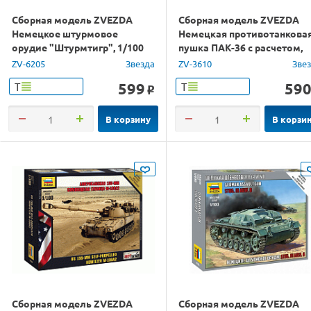
Сборная модель ZVEZDA
Сборная модель ZVEZDA
Немецкое штурмовое
Немецкая противотанкова
орудие "Штурмтигр", 1/100
пушка ПАК-36 с расчетом,
1/35
ZV-6205
Звезда
ZV-3610
Зве
599
59
Т
Т
o
В корзину
В корзи
Сборная модель ZVEZDA
Сборная модель ZVEZDA