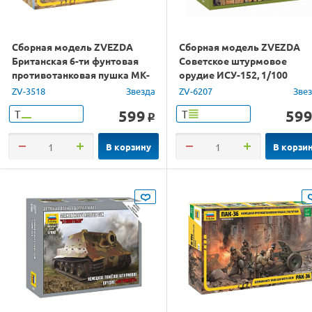
Сборная модель ZVEZDA
Сборная модель ZVEZDA
Британская 6-ти фунтовая
Советское штурмовое
противотанковая пушка МК-
орудие ИСУ-152, 1/100
II, 1/35
ZV-3518
Звезда
ZV-6207
Зве
599
59
Т
Т
o
В корзину
В корзи