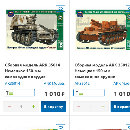
Сборная модель ARK 35014
Сборная модель ARK 35012
Немецкое 150-мм
Немецкое 150-мм
самоходное орудие
самоходное орудие
"Грилле", 1/35
Штурмпанцер II, 1/35
AK35014
ARK Models
AK35012
ARK Mod
1 010
1 01
Т
Т
o
В корзину
В корзи