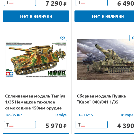
7 290
6 49
Т
Т
o
Нет в наличии
Нет в наличии
Склеиваемая модель Tamiya
Сборная модель Пушка
1/35 Немецкое тяжелое
"Карл" 040/041 1/35
самоходное 150мм орудие
HUMMEL с 3-мя фигурами
TM-35367
Tamiya
TP-00215
Trumpe
5 970
4 39
Т
Т
o