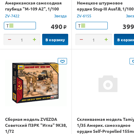
Американская самоходная
Немецкое штурмовое
гаубица "М-109 А2", 1/100
орудие Stug-III Ausf.B, 1/100
ZV-7422
Звезда
ZV-6155
Зве
490
39
Т
Т
o
В корзину
В корзи
Сборная модель ZVEZDA
Склеиваемая модель Tami
Советский ПЗРК "Игла" 9К38,
1/35 Америк. самоходное
1/72
орудие Self-Propelled 155