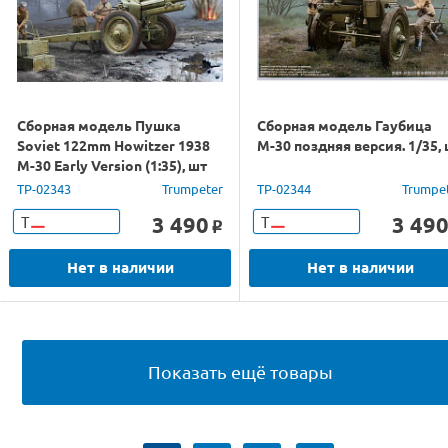
Сборная модель Пушка
Сборная модель Гаубица
Soviet 122mm Howitzer 1938
М-30 поздняя версия. 1/35,
M-30 Early Version (1:35), шт
TP-02343
Trumpeter
TP-02344
Trumpe
3 490
3 49
Т
Т
o
Нет в наличии
Нет в наличии
Показать ещё товары