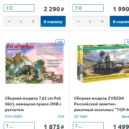
2 290
1 99
Т
Т
o
В корзину
В корзи
Сборная модель 7,62 cm Pak
Сборная модель ZVEZDA
36(r), немецкая пушка 2МВ с
Российский зенитно-
расчетом
ракетный комплекс "ТОР-М
1/72
ICM-35801
ICM
ZV-5081
Зве
1 875
1 49
Т
Т
o