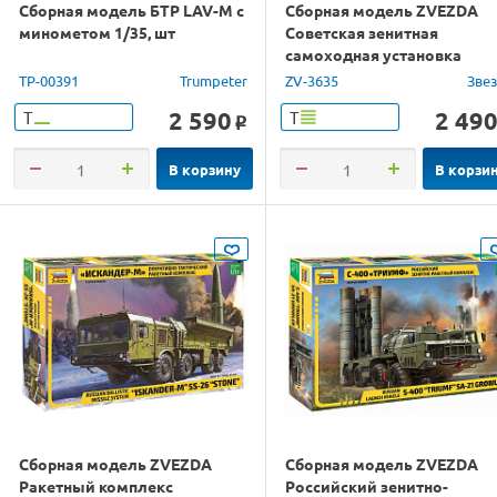
Сборная модель БТР LAV-М с
Сборная модель ZVEZDA
минометом 1/35, шт
Советская зенитная
самоходная установка
ЗСУ-23-4М "Шилка", 1/35
TP-00391
Trumpeter
ZV-3635
Зве
2 590
2 49
Т
Т
o
В корзину
В корзи
Сборная модель ZVEZDA
Сборная модель ZVEZDA
Ракетный комплекс
Российский зенитно-