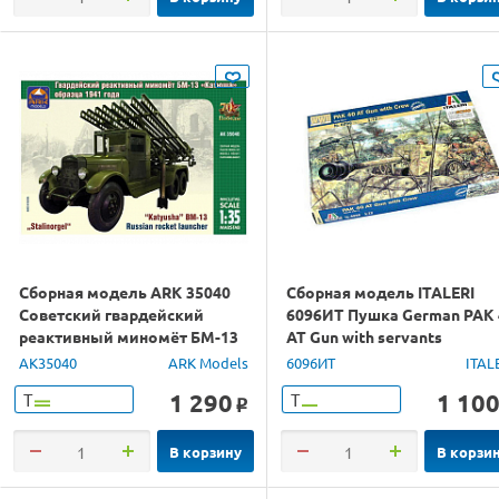
Сборная модель ARK 35040
Сборная модель ITALERI
Советский гвардейский
6096ИТ Пушка German PAK 
реактивный миномёт БМ-13
AT Gun with servants
"Катюша", 1/35
AK35040
ARK Models
6096ИТ
ITAL
1 290
1 10
Т
Т
o
В корзину
В корзи