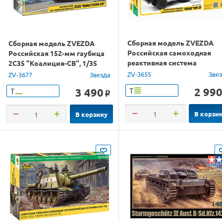
Сборная модель ZVEZDA
Сборная модель ZVEZDA
Российская самоходная
Российская 152-мм гаубица
реактивная система
2С35 "Коалиция-СВ", 1/35
залпового огня "Град" БМ-2
ZV-3655
Зве
ZV-3677
Звезда
1/35
2 99
3 490
Т
Т
o
В корзи
В корзину