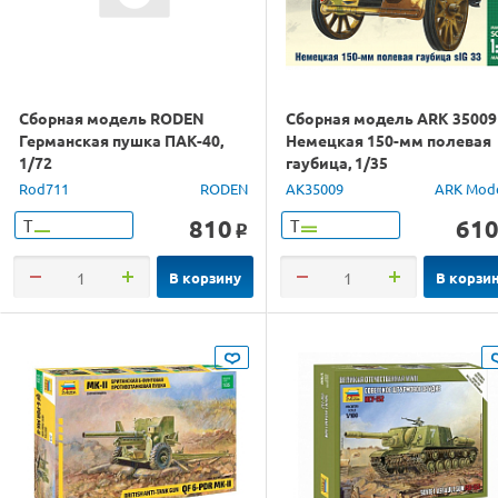
Сборная модель RODEN
Сборная модель ARK 35009
Германская пушка ПАК-40,
Немецкая 150-мм полевая
1/72
гаубица, 1/35
Rod711
RODEN
AK35009
ARK Mod
810
61
Т
Т
o
В корзину
В корзи