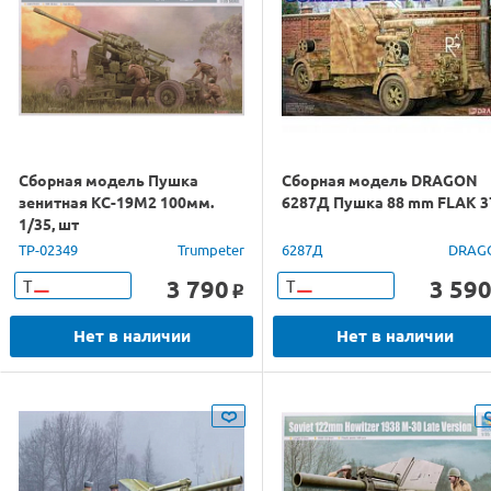
Сборная модель Пушка
Сборная модель DRAGON
зенитная КС-19М2 100мм.
6287Д Пушка 88 mm FLAK 3
1/35, шт
TP-02349
Trumpeter
6287Д
DRAG
3 790
3 59
Т
Т
o
Нет в наличии
Нет в наличии