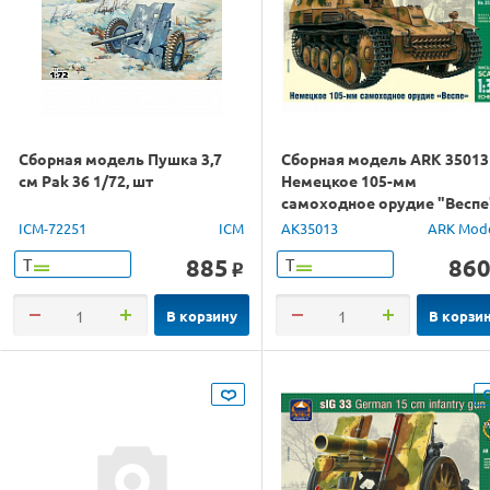
Сборная модель Пушка 3,7
Сборная модель ARK 35013
см Pak 36 1/72, шт
Немецкое 105-мм
самоходное орудие "Веспе
1/35
ICM-72251
ICM
AK35013
ARK Mod
885
86
Т
Т
o
В корзину
В корзи