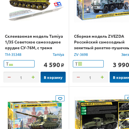
Склеиваемая модель Tamiya
Сборная модель ZVEZDA
1/35 Советское самоходное
Российский самоходный
орудие СУ-76М, с тремя
зенитный ракетно-пушечн
фигурами, наборные траки
комплекс Панцирь-С1, 1/35
TM-35348
Tamiya
ZV-3698
Зве
4 590
3 99
Т
Т
o
В корзину
В корзи