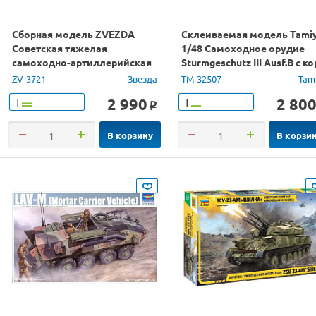
Сборная модель ZVEZDA
Склеиваемая модель Tami
Советская тяжелая
1/48 Самоходное орудие
самоходно-артиллерийская
Sturmgeschutz III Ausf.B с ко
установка ИСУ-152, 1/35
Стволом
ZV-3721
Звезда
TM-32507
Tam
2 990
2 80
Т
Т
o
В корзину
В корзи