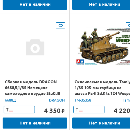
Нет в наличии
Нет в наличии
Сборная модель DRAGON
Склеиваемая модель Tami
6688Д1/35 Немецкое
1/35 105-мм гаубица на
самоходное орудие StuG.III
шасси Pz-II Sd.Kfz.124 Wespe
Ausf.E
ит. фронт, с 4 фиг.
6688Д
DRAGON
TM-35358
Tam
4 350
4 22
Т
Т
o
Нет в наличии
Нет в наличии