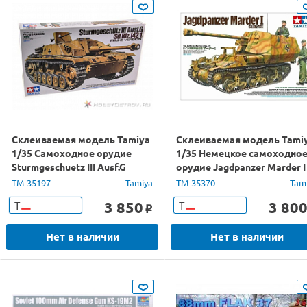
Склеиваемая модель Tamiya
Склеиваемая модель Tami
1/35 Cамоходное орудие
1/35 Немецкое самоходно
Sturmgeschuetz III Ausf.G
орудие Jagdpanzer Marder I
(ранняя версия) c 2 фиг.
Sd. Kfz. 135 с 2 фиг
TM-35197
Tamiya
TM-35370
Tam
3 850
3 80
Т
Т
o
Нет в наличии
Нет в наличии