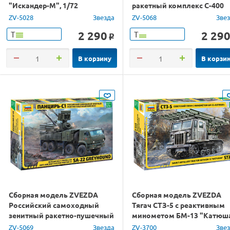
"Искандер-М", 1/72
ракетный комплекс С-400
«Триумф», 1/72
ZV-5028
Звезда
ZV-5068
Зве
2 290
2 29
Т
Т
o
В корзину
В корзи
Сборная модель ZVEZDA
Сборная модель ZVEZDA
Российский самоходный
Тягач СТЗ-5 с реактивным
зенитный ракетно-пушечный
минометом БМ-13 "Катюша
комплекс Панцирь-С1, 1/72
1/35
ZV-5069
Звезда
ZV-3700
Зве