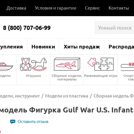
Доставка
Условия и гарантии
Сервис
Контакты
8 (800) 707-06-99
тупления
Новинки
Хиты продаж
Распрод
одели
Игрушки
Сборные модели,
Развивающие игры
Спор
материалы
то
одели, инструмент
/
Модели из пластика
/
Сборная модель Фиг
модель Фигурка Gulf War U.S. Infan
Оставить отзыв
s