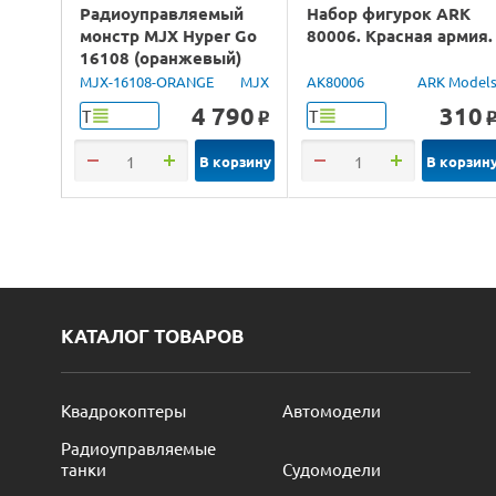
Радиоуправляемый
Набор фигурок ARK
монстр MJX Hyper Go
80006. Красная армия.
16108 (оранжевый)
4WD 2.4G LED 1/16
MJX-16108-ORANGE
MJX
AK80006
ARK Model
RTR
4 790
310
Т
Т
o
В корзину
В корзин
КАТАЛОГ ТОВАРОВ
Квадрокоптеры
Автомодели
Радиоуправляемые
танки
Судомодели