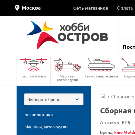
Москва
Сеть магазинов
Оплата
Пос
Беспилотники
Машины,
Танки, спецтехника
Судом
автомодели
/
Сборные м
Выберите бренд
Сборная 
Беспилотники
Артикул:
FT5
Машины, автомодели
Бренд:
Fine Mold