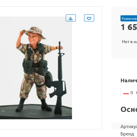
Рознична
1 6
Нет в 
Налич
0
Осн
Артику
Бренд