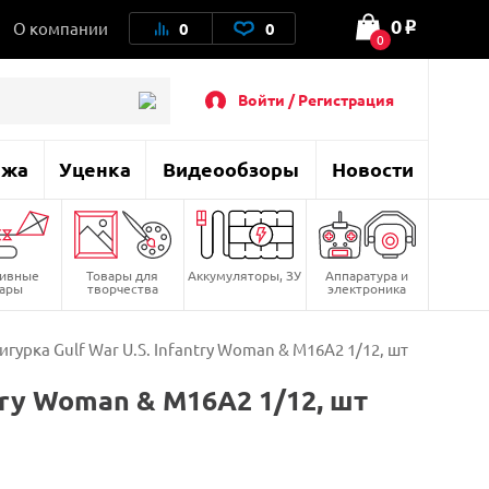
0
О компании
0
0
o
0
Войти / Регистрация
ажа
Уценка
Видеообзоры
Новости
тивные
Товары для
Аккумуляторы, ЗУ
Аппаратура и
вары
творчества
электроника
урка Gulf War U.S. Infantry Woman & M16A2 1/12, шт
try Woman & M16A2 1/12, шт