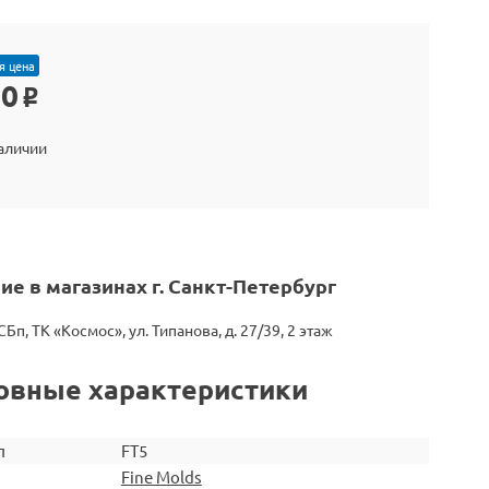
я цена
50
o
наличии
ие в магазинах г. Санкт-Петербург
СБп, ТК «Космос», ул. Типанова, д. 27/39, 2 этаж
овные характеристики
л
FT5
Fine Molds