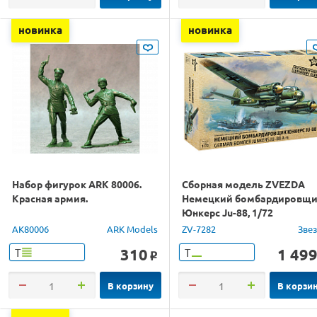
новинка
новинка
Набор фигурок ARK 80006.
Сборная модель ZVEZDA
Красная армия.
Немецкий бомбардировщ
Юнкерс Ju-88, 1/72
AK80006
ARK Models
ZV-7282
Зве
310
1 49
Т
Т
o
В корзину
В корзи