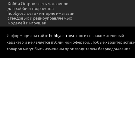
Хобби Остров - сеть магазинов
для хобби и творчества
hobbyostrov.ru - интернет-магазин
стендовых и радиоуправляемых
моделей и игрушек
Информация на сайте
hobbyostrov.ru
носит ознакомительный
характер и не является публичной офертой. Любые характеристик
товаров могут быть изменены производителем без уведомления.