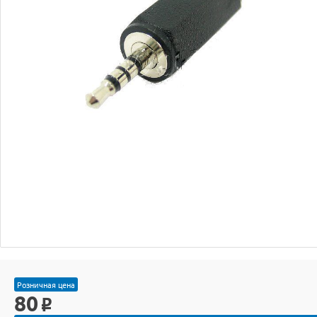
Розничная цена
80
o