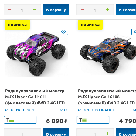
В корзину
В корзи
новинка
новинка
Радиоуправляемый монстр
Радиоуправляемый монст
MJX Hyper Go H16H
MJX Hyper Go 16108
(фиолетовый) 4WD 2.4G LED
(оранжевый) 4WD 2.4G LED
GPS 1/16 RTR
1/16 RTR
MJX-H16H-PURPLE
MJX
MJX-16108-ORANGE
M
6 890
4 79
Т
Т
o
В корзину
В корзи