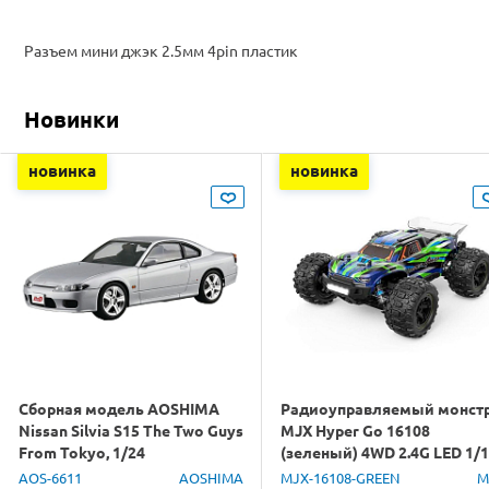
Разъем мини джэк 2.5мм 4pin пластик
Новинки
новинка
новинка
Сборная модель AOSHIMA
Радиоуправляемый монст
Nissan Silvia S15 The Two Guys
MJX Hyper Go 16108
From Tokyo, 1/24
(зеленый) 4WD 2.4G LED 1/
RTR
AOS-6611
AOSHIMA
MJX-16108-GREEN
M