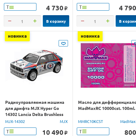
4 730
4 79
Т
Т
o
В корзину
В корзи
новинка
новинка
Радиоуправляемая машина
Масло для дифференциал
для дрифта MJX Hyper Go
MadMaxRC 10000cst. 100ml.
14302 Lancia Delta Brushless
4WD 2.4G LED 1/14 RTR
MJX-14302
MJX
MMRC10KCST
MadMax
10 490
80
Т
Т
o