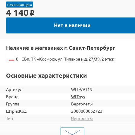
Розничная цена
4 140
o
Нет в наличии
Наличие в магазинах г. Санкт-Петербург
0
СБп, ТК «Космос», ул. Типанова, д. 27/39, 2 этаж
Основные характеристики
Артикул
WLT-V911S
Бренд
WLToys
Группа
Вертолеты
ШтрихКод
2000000062723
Тип
Вертолеты
Вид
Для продвинутых
Серия
Однороторные