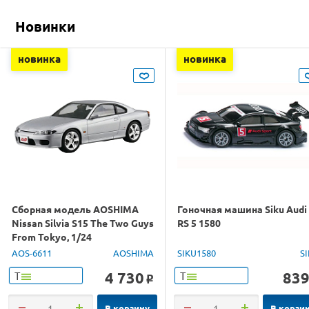
Новинки
новинка
новинка
Сборная модель AOSHIMA
Гоночная машина Siku Audi
Nissan Silvia S15 The Two Guys
RS 5 1580
From Tokyo, 1/24
AOS-6611
AOSHIMA
SIKU1580
S
4 730
83
Т
Т
o
В корзину
В корзи