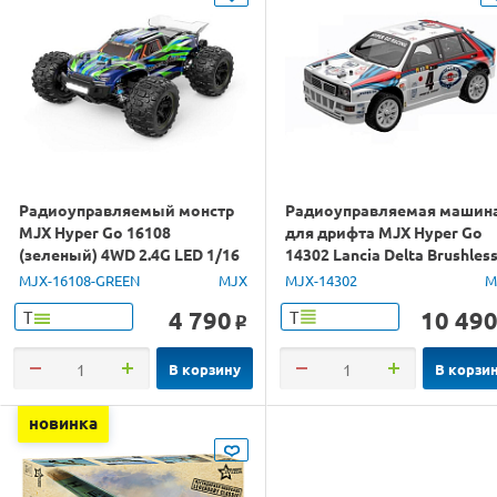
Радиоуправляемый монстр
Радиоуправляемая машин
MJX Hyper Go 16108
для дрифта MJX Hyper Go
(зеленый) 4WD 2.4G LED 1/16
14302 Lancia Delta Brushles
RTR
4WD 2.4G LED 1/14 RTR
MJX-16108-GREEN
MJX
MJX-14302
M
4 790
10 49
Т
Т
o
В корзину
В корзи
новинка