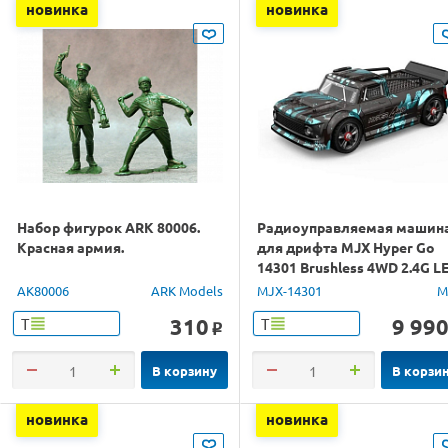
новинка
новинка
Набор фигурок ARK 80006.
Радиоуправляемая машин
Красная армия.
для дрифта MJX Hyper Go
14301 Brushless 4WD 2.4G L
1/14 RTR
AK80006
ARK Models
MJX-14301
M
310
9 99
Т
Т
o
В корзину
В корзи
новинка
новинка