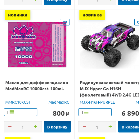
новинка
новинка
Масло для дифференциалов
Радиоуправляемый монст
MadMaxRC 10000cst. 100ml.
MJX Hyper Go H16H
(фиолетовый) 4WD 2.4G LE
GPS 1/16 RTR
MMRC10KCST
MadMaxRC
MJX-H16H-PURPLE
M
800
6 89
Т
Т
o
В корзину
В корзи