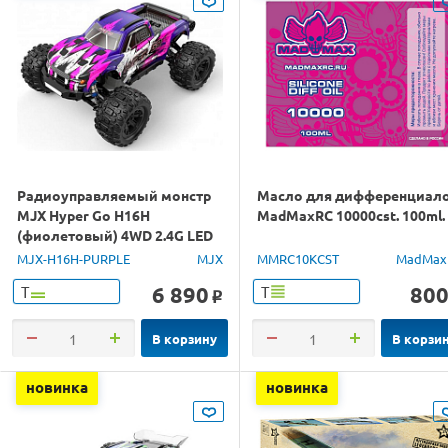
Радиоуправляемый монстр
Масло для дифференциал
MJX Hyper Go H16H
MadMaxRC 10000cst. 100ml.
(фиолетовый) 4WD 2.4G LED
GPS 1/16 RTR
MJX-H16H-PURPLE
MJX
MMRC10KCST
MadMax
6 890
80
Т
Т
o
В корзину
В корзи
новинка
новинка