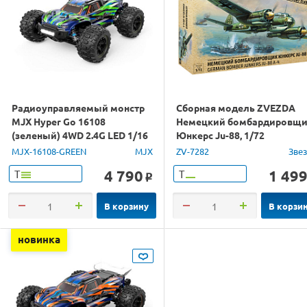
Радиоуправляемый монстр
Сборная модель ZVEZDA
MJX Hyper Go 16108
Немецкий бомбардировщ
(зеленый) 4WD 2.4G LED 1/16
Юнкерс Ju-88, 1/72
RTR
MJX-16108-GREEN
MJX
ZV-7282
Зве
4 790
1 49
Т
Т
o
В корзину
В корзи
новинка