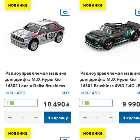
новинка
новинка
Радиоуправляемая машина
Радиоуправляемая машин
для дрифта MJX Hyper Go
для дрифта MJX Hyper Go
14302 Lancia Delta Brushless
14301 Brushless 4WD 2.4G L
4WD 2.4G LED 1/14 RTR
1/14 RTR
MJX-14302
MJX
MJX-14301
M
10 490
9 99
Т
Т
o
В корзину
В корзи
новинка
новинка