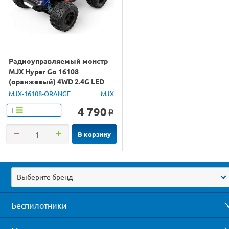
Радиоуправляемый монстр
MJX Hyper Go 16108
(оранжевый) 4WD 2.4G LED
1/16 RTR
MJX-16108-ORANGE
MJX
4 790
Т
o
В корзину
Выберите бренд
Беспилотники