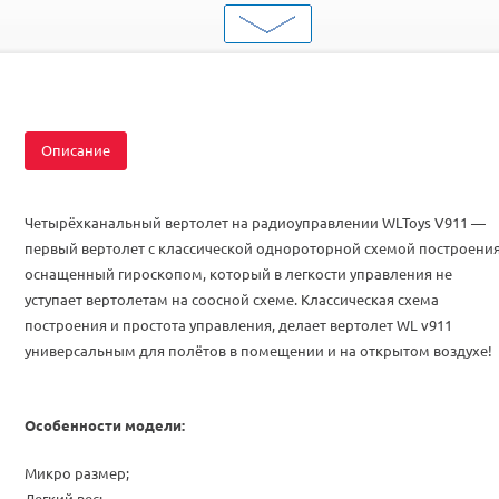
Вид
Для продвинутых
Серия
Однороторные
Комплектация
RTF
Описание
Четырёхканальный вертолет на радиоуправлении WLToys V911 —
первый вертолет с классической однороторной схемой построения
оснащенный гироскопом, который в легкости управления не
уступает вертолетам на соосной схеме. Классическая схема
построения и простота управления, делает вертолет WL v911
универсальным для полётов в помещении и на открытом воздухе!
Особенности модели:
Микро размер;
Легкий вес;