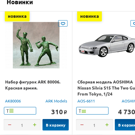
Новинки
новинка
новинка
Набор фигурок ARK 80006.
Сборная модель AOSHIMA
Красная армия.
Nissan Silvia S15 The Two G
From Tokyo, 1/24
AK80006
ARK Models
AOS-6611
AOSHI
310
4 73
Т
Т
o
В корзину
В корзи