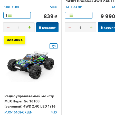
14301 Brushless 4WD 2.4G L
1/14 RTR
SIKU1580
SIKU
MJX-14301
M
839
9 99
Т
Т
o
В корзину
В корзи
новинка
Радиоуправляемый монстр
MJX Hyper Go 16108
(зеленый) 4WD 2.4G LED 1/16
RTR
MJX-16108-GREEN
MJX