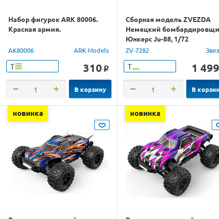
Набор фигурок ARK 80006.
Сборная модель ZVEZDA
Красная армия.
Немецкий бомбардировщ
Юнкерс Ju-88, 1/72
AK80006
ARK Models
ZV-7282
Зве
310
1 49
Т
Т
o
В корзину
В корзи
новинка
новинка