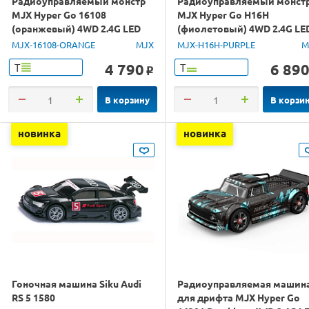
Радиоуправляемый монстр
Радиоуправляемый монст
MJX Hyper Go 16108
MJX Hyper Go H16H
(оранжевый) 4WD 2.4G LED
(фиолетовый) 4WD 2.4G LE
1/16 RTR
GPS 1/16 RTR
MJX-16108-ORANGE
MJX
MJX-H16H-PURPLE
M
4 790
6 89
Т
Т
o
В корзину
В корзи
новинка
новинка
Гоночная машина Siku Audi
Радиоуправляемая машин
RS 5 1580
для дрифта MJX Hyper Go