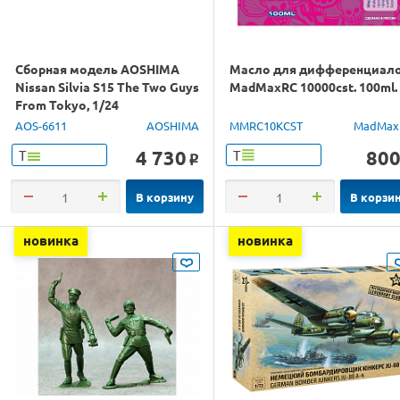
Сборная модель AOSHIMA
Масло для дифференциал
Nissan Silvia S15 The Two Guys
MadMaxRC 10000cst. 100ml.
From Tokyo, 1/24
AOS-6611
AOSHIMA
MMRC10KCST
MadMax
4 730
80
Т
Т
o
В корзину
В корзи
новинка
новинка