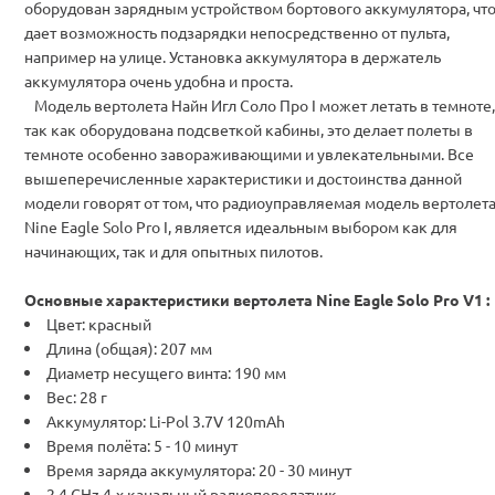
оборудован зарядным устройством бортового аккумулятора, чт
дает возможность подзарядки непосредственно от пульта,
например на улице. Установка аккумулятора в держатель
аккумулятора очень удобна и проста.
Модель вертолета Найн Игл Соло Про I может летать в темноте,
так как оборудована подсветкой кабины, это делает полеты в
темноте особенно завораживающими и увлекательными. Все
вышеперечисленные характеристики и достоинства данной
модели говорят от том, что радиоуправляемая модель вертолет
Nine Eagle Solo Pro I, является идеальным выбором как для
начинающих, так и для опытных пилотов.
Основные характеристики вертолета Nine Eagle Solo Pro V1 :
Цвет: красный
Длина (общая): 207 мм
Диаметр несущего винта: 190 мм
Вес: 28 г
Аккумулятор: Li-Pol 3.7V 120mAh
Время полёта: 5 - 10 минут
Время заряда аккумулятора: 20 - 30 минут
2.4 GHz 4-х канальный радиопередатчик