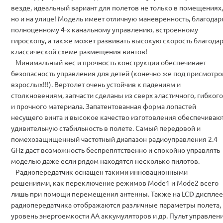
везде, идеальный вариант для полетов не только в помещениях,
но и на улице! Модель имеет отличную маневренность, благодар
полноценному 4-х канальному управлению, встроенному
гироскопу, а также может развивать высокую скорость благода
классической схеме размещения винтов!
Минимальный вес и прочность конструкции обеспечивает
безопасность управления для детей (конечно же под присмотр
взрослых!!!). Вертолет очень устойчив к падениям и
столкновениям, запчасти сделаны из сверх эластичного, гибкого
и прочного материала. Запатентованная форма лопастей
несущего винта и высокое качество изготовления обеспечиваю
удивительную стабильность в полете. Самый передовой и
помехозащищенный частотный диапазон радиоуправления 2.4
GHz даст возможность беспрепятственно и спокойно управлять
моделью даже если рядом находятся несколько пилотов.
Радиопередатчик оснащен такими инновационными
решениями, как переключение режимов Mode1 и Mode2 всего
лишь при помощи перемещения антенны. Также на LCD дисплее
радиопередатчика отображаются различные параметры полета,
уровень энергоемкости АА аккумуляторов и др. Пульт управлен