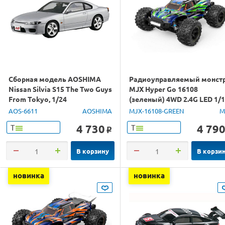
Сборная модель AOSHIMA
Радиоуправляемый монст
Nissan Silvia S15 The Two Guys
MJX Hyper Go 16108
From Tokyo, 1/24
(зеленый) 4WD 2.4G LED 1/
RTR
AOS-6611
AOSHIMA
MJX-16108-GREEN
M
4 730
4 79
Т
Т
o
В корзину
В корзи
новинка
новинка