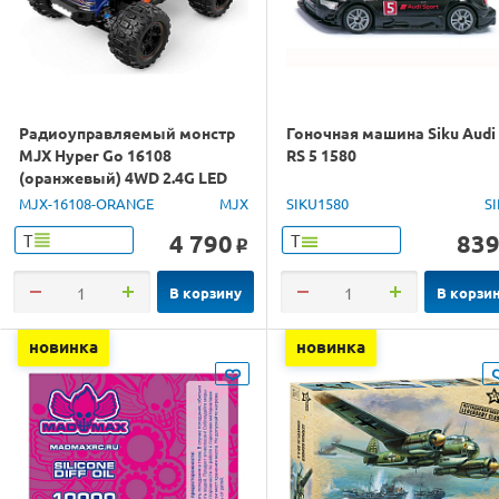
Радиоуправляемый монстр
Гоночная машина Siku Audi
MJX Hyper Go 16108
RS 5 1580
(оранжевый) 4WD 2.4G LED
1/16 RTR
MJX-16108-ORANGE
MJX
SIKU1580
S
4 790
83
Т
Т
o
В корзину
В корзи
новинка
новинка