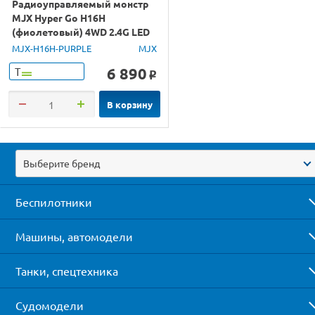
Радиоуправляемый монстр
MJX Hyper Go H16H
(фиолетовый) 4WD 2.4G LED
GPS 1/16 RTR
MJX-H16H-PURPLE
MJX
6 890
Т
o
В корзину
Выберите бренд
Беспилотники
Машины, автомодели
Танки, спецтехника
Судомодели