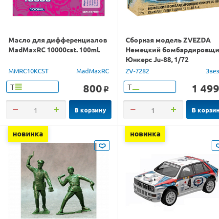
Масло для дифференциалов
Сборная модель ZVEZDA
MadMaxRC 10000cst. 100ml.
Немецкий бомбардировщ
Юнкерс Ju-88, 1/72
MMRC10KCST
MadMaxRC
ZV-7282
Зве
800
1 49
Т
Т
o
В корзину
В корзи
новинка
новинка