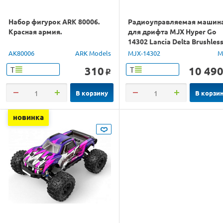
Набор фигурок ARK 80006.
Радиоуправляемая машин
Красная армия.
для дрифта MJX Hyper Go
14302 Lancia Delta Brushles
4WD 2.4G LED 1/14 RTR
AK80006
ARK Models
MJX-14302
M
310
10 49
Т
Т
o
В корзину
В корзи
новинка