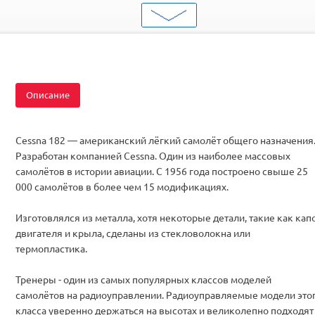
ШтрихКод
2000000097961
Тип
Самолеты
Вид
Для начинающих
Серия
Самолет-тренер
Двигатель
Бесколлекторные
Описание
Комплектация
KIT
Cessna 182 — американский лёгкий самолёт общего назначения
Разработан компанией Cessna. Один из наиболее массовых
самолётов в истории авиации. С 1956 года построено свыше 25
000 самолётов в более чем 15 модификациях.
Изготовлялся из металла, хотя некоторые детали, такие как кап
двигателя и крыла, сделаны из стекловолокна или
термопластика.
Тренеры - один из самых популярных классов моделей
самолётов на радиоуправлении. Радиоуправляемые модели это
класса уверенно держаться на высотах и великолепно подходят