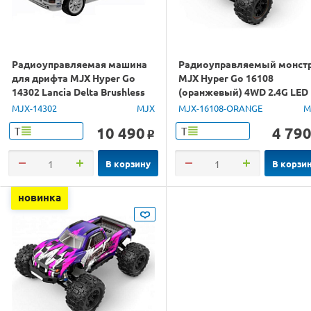
Радиоуправляемая машина
Радиоуправляемый монст
для дрифта MJX Hyper Go
MJX Hyper Go 16108
14302 Lancia Delta Brushless
(оранжевый) 4WD 2.4G LED
4WD 2.4G LED 1/14 RTR
1/16 RTR
MJX-14302
MJX
MJX-16108-ORANGE
M
10 490
4 79
Т
Т
o
В корзину
В корзи
новинка