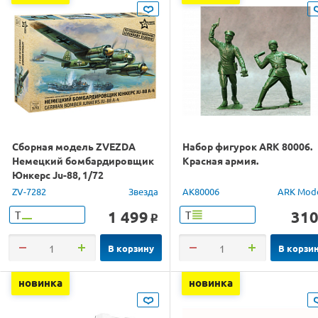
Сборная модель ZVEZDA
Набор фигурок ARK 80006.
Немецкий бомбардировщик
Красная армия.
Юнкерс Ju-88, 1/72
ZV-7282
Звезда
AK80006
ARK Mod
1 499
31
Т
Т
o
В корзину
В корзи
новинка
новинка