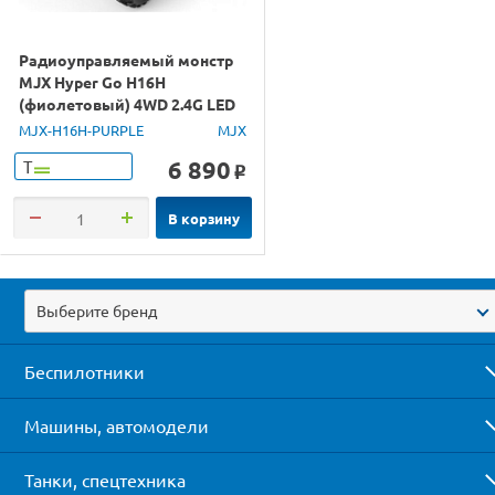
Радиоуправляемый монстр
MJX Hyper Go H16H
(фиолетовый) 4WD 2.4G LED
GPS 1/16 RTR
MJX-H16H-PURPLE
MJX
6 890
Т
o
В корзину
Выберите бренд
Беспилотники
Машины, автомодели
Танки, спецтехника