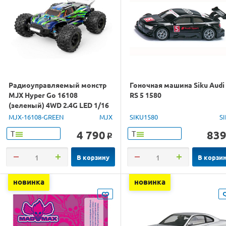
Радиоуправляемый монстр
Гоночная машина Siku Audi
MJX Hyper Go 16108
RS 5 1580
(зеленый) 4WD 2.4G LED 1/16
RTR
MJX-16108-GREEN
MJX
SIKU1580
S
4 790
83
Т
Т
o
В корзину
В корзи
новинка
новинка