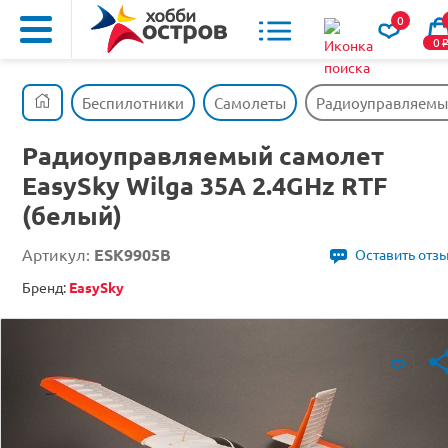
0
0
Беспилотники
Самолеты
Радиоуправляемый 
Радиоуправляемый самолет
EasySky Wilga 35A 2.4GHz RTF
(белый)
Артикул:
ESK9905B
Оставить отз
Бренд:
EasySky