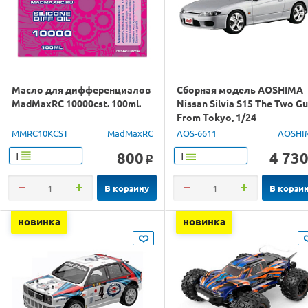
Масло для дифференциалов
Сборная модель AOSHIMA
MadMaxRC 10000cst. 100ml.
Nissan Silvia S15 The Two G
From Tokyo, 1/24
MMRC10KCST
MadMaxRC
AOS-6611
AOSHI
800
4 73
Т
Т
o
В корзину
В корзи
новинка
новинка