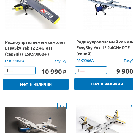
Радиоуправляемый самол
Радиоуправляемый самолет
EasySky Yak-12 2.4GHz RTF
EasySky Yak 12 2.4G RTF
(синий)
(серый) ( ESK9906B4 )
ESK9906A
Easy
ESK9906B4
EasySky
9 90
10 990
Т
Т
o
Нет в наличии
Нет в наличии