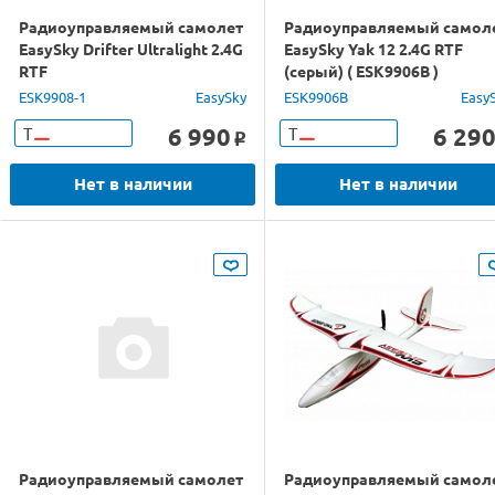
Радиоуправляемый самолет
Радиоуправляемый самол
EasySky Drifter Ultralight 2.4G
EasySky Yak 12 2.4G RTF
RTF
(серый) ( ESK9906B )
ESK9908-1
EasySky
ESK9906B
Easy
6 990
6 29
Т
Т
o
Нет в наличии
Нет в наличии
Радиоуправляемый самолет
Радиоуправляемый самол