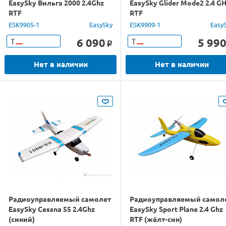
EasySky Вильга 2000 2.4Ghz
EasySky Glider Mode2 2.4 G
RTF
RTF
ESK9905-1
EasySky
ESK9909-1
Easy
6 090
5 99
Т
Т
o
Нет в наличии
Нет в наличии
Радиоуправляемый самолет
Радиоуправляемый самол
EasySky Cessna 55 2.4Ghz
EasySky Sport Plane 2.4 Ghz
(синий)
RTF (жёлт-син)