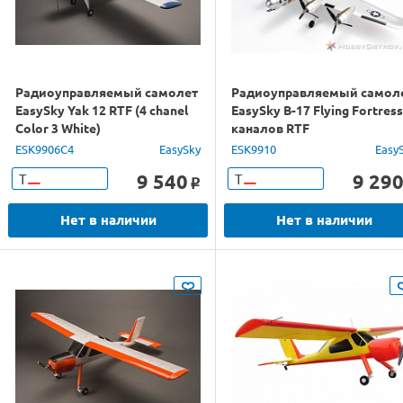
Радиоуправляемый самолет
Радиоуправляемый самол
EasySky Yak 12 RTF (4 chanel
EasySky B-17 Flying Fortress
Color 3 White)
каналов RTF
ESK9906C4
EasySky
ESK9910
Easy
9 540
9 29
Т
Т
o
Нет в наличии
Нет в наличии