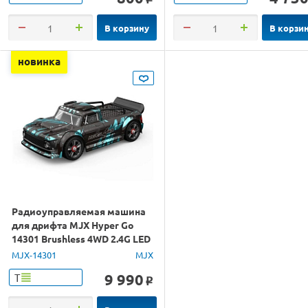
В корзину
В корзи
новинка
Радиоуправляемая машина
для дрифта MJX Hyper Go
14301 Brushless 4WD 2.4G LED
1/14 RTR
MJX-14301
MJX
9 990
Т
o