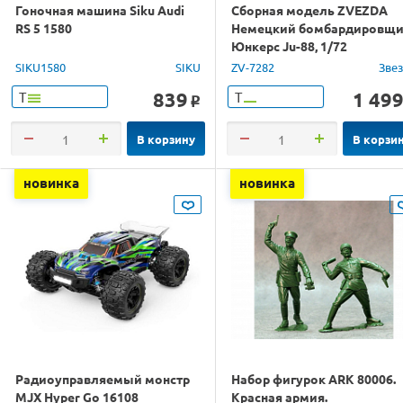
Гоночная машина Siku Audi
Сборная модель ZVEZDA
RS 5 1580
Немецкий бомбардировщ
Юнкерс Ju-88, 1/72
SIKU1580
SIKU
ZV-7282
Зве
839
1 49
Т
Т
o
В корзину
В корзи
новинка
новинка
Радиоуправляемый монстр
Набор фигурок ARK 80006.
MJX Hyper Go 16108
Красная армия.