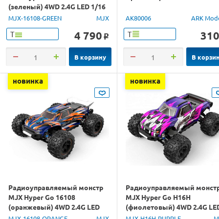
(зеленый) 4WD 2.4G LED 1/16
RTR
MJX-16108-GREEN
MJX
AK80006
ARK Mod
4 790
31
Т
Т
o
В корзину
В корзи
новинка
новинка
Радиоуправляемый монстр
Радиоуправляемый монст
MJX Hyper Go 16108
MJX Hyper Go H16H
(оранжевый) 4WD 2.4G LED
(фиолетовый) 4WD 2.4G LE
1/16 RTR
GPS 1/16 RTR
MJX-16108-ORANGE
MJX
MJX-H16H-PURPLE
M