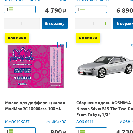
4 790
6 89
Т
Т
o
В корзину
В корзи
новинка
новинка
Масло для дифференциалов
Сборная модель AOSHIMA
MadMaxRC 10000cst. 100ml.
Nissan Silvia S15 The Two G
From Tokyo, 1/24
MMRC10KCST
MadMaxRC
AOS-6611
AOSHI
800
4 73
Т
Т
o