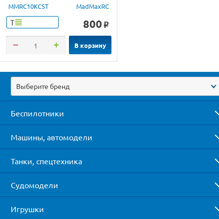
MMRC10KCST
MadMaxRC
800
Т
o
В корзину
Выберите бренд
Беспилотники
Машины, автомодели
Танки, спецтехника
Судомодели
Игрушки