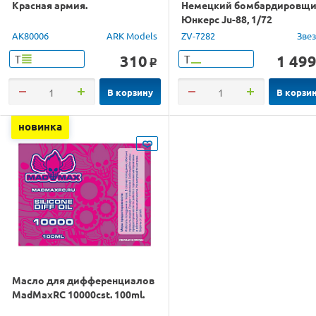
Красная армия.
Немецкий бомбардировщ
Юнкерс Ju-88, 1/72
AK80006
ARK Models
ZV-7282
Зве
310
1 49
Т
Т
o
В корзину
В корзи
новинка
Масло для дифференциалов
MadMaxRC 10000cst. 100ml.