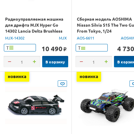
Радиоуправляемая машина
Сборная модель AOSHIMA
для дрифта MJX Hyper Go
Nissan Silvia S15 The Two G
14302 Lancia Delta Brushless
From Tokyo, 1/24
4WD 2.4G LED 1/14 RTR
MJX-14302
MJX
AOS-6611
AOSHI
10 490
4 73
Т
Т
o
В корзину
В корзи
новинка
новинка