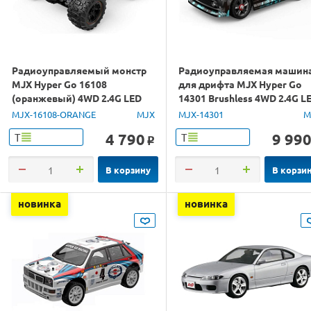
Радиоуправляемый монстр
Радиоуправляемая машин
MJX Hyper Go 16108
для дрифта MJX Hyper Go
(оранжевый) 4WD 2.4G LED
14301 Brushless 4WD 2.4G L
1/16 RTR
1/14 RTR
MJX-16108-ORANGE
MJX
MJX-14301
M
4 790
9 99
Т
Т
o
В корзину
В корзи
новинка
новинка