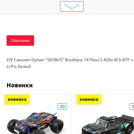
Двигатель
Бесколлекторные
Комплектация
RTF
Описание
Р/У Самолет Dynam "SKYBUS" Brushless 1470мм 2.4Ghz 4Ch RTF +
Li-Po, белый
Новинки
новинка
новинка