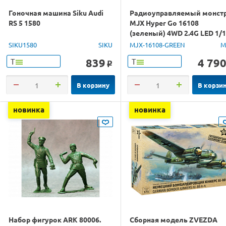
Гоночная машина Siku Audi
Радиоуправляемый монст
RS 5 1580
MJX Hyper Go 16108
(зеленый) 4WD 2.4G LED 1/
RTR
SIKU1580
SIKU
MJX-16108-GREEN
M
839
4 79
Т
Т
o
В корзину
В корзи
новинка
новинка
Набор фигурок ARK 80006.
Сборная модель ZVEZDA