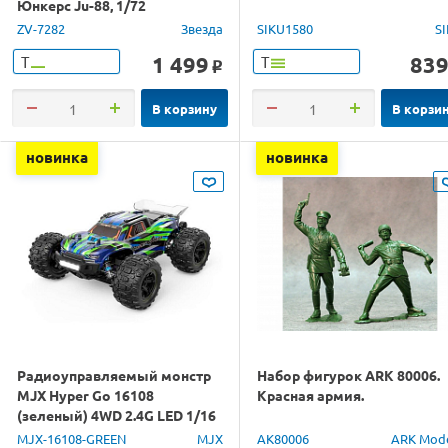
Юнкерс Ju-88, 1/72
ZV-7282
Звезда
SIKU1580
S
1 499
83
Т
Т
o
В корзину
В корзи
новинка
новинка
Радиоуправляемый монстр
Набор фигурок ARK 80006.
MJX Hyper Go 16108
Красная армия.
(зеленый) 4WD 2.4G LED 1/16
RTR
MJX-16108-GREEN
MJX
AK80006
ARK Mod