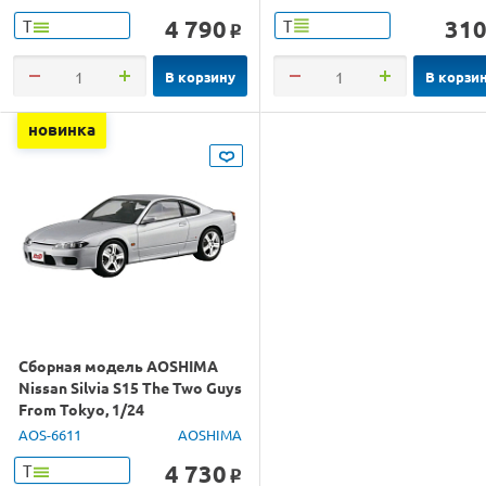
4 790
31
Т
Т
o
В корзину
В корзи
новинка
Сборная модель AOSHIMA
Nissan Silvia S15 The Two Guys
From Tokyo, 1/24
AOS-6611
AOSHIMA
4 730
Т
o