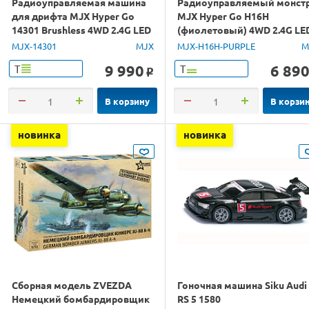
Радиоуправляемая машина
Радиоуправляемый монст
для дрифта MJX Hyper Go
MJX Hyper Go H16H
14301 Brushless 4WD 2.4G LED
(фиолетовый) 4WD 2.4G LE
1/14 RTR
GPS 1/16 RTR
MJX-14301
MJX
MJX-H16H-PURPLE
M
9 990
6 89
Т
Т
o
В корзину
В корзи
новинка
новинка
Сборная модель ZVEZDA
Гоночная машина Siku Audi
Немецкий бомбардировщик
RS 5 1580