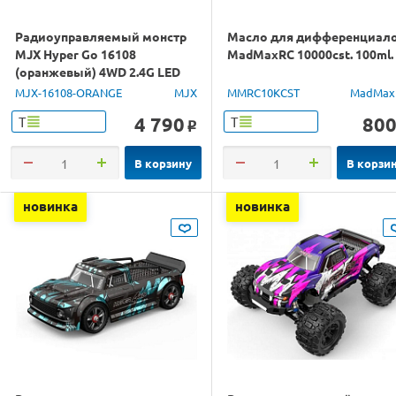
Радиоуправляемый монстр
Масло для дифференциал
MJX Hyper Go 16108
MadMaxRC 10000cst. 100ml.
(оранжевый) 4WD 2.4G LED
1/16 RTR
MJX-16108-ORANGE
MJX
MMRC10KCST
MadMax
4 790
80
Т
Т
o
В корзину
В корзи
новинка
новинка