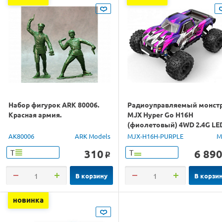
Набор фигурок ARK 80006.
Радиоуправляемый монст
Красная армия.
MJX Hyper Go H16H
(фиолетовый) 4WD 2.4G LE
GPS 1/16 RTR
AK80006
ARK Models
MJX-H16H-PURPLE
M
310
6 89
Т
Т
o
В корзину
В корзи
новинка