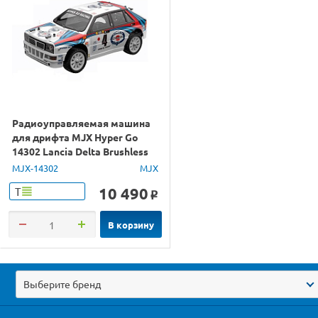
Радиоуправляемая машина
для дрифта MJX Hyper Go
14302 Lancia Delta Brushless
4WD 2.4G LED 1/14 RTR
MJX-14302
MJX
10 490
Т
o
В корзину
Выберите бренд