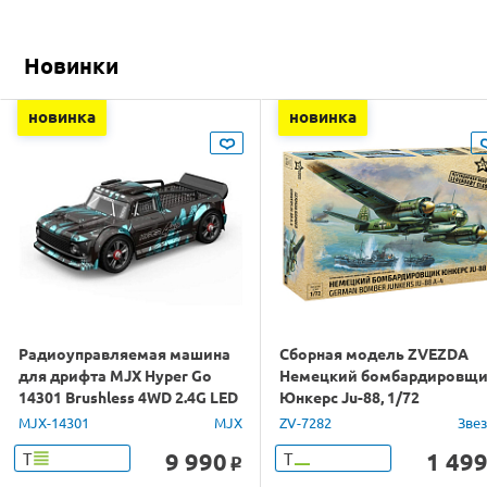
Новинки
новинка
новинка
Радиоуправляемая машина
Сборная модель ZVEZDA
для дрифта MJX Hyper Go
Немецкий бомбардировщ
14301 Brushless 4WD 2.4G LED
Юнкерс Ju-88, 1/72
1/14 RTR
MJX-14301
MJX
ZV-7282
Зве
9 990
1 49
Т
Т
o