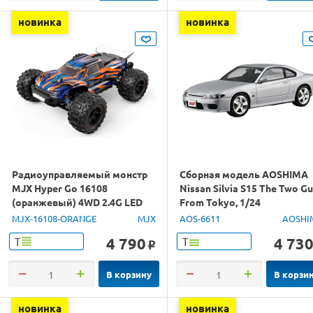
новинка
новинка
Радиоуправляемый монстр
Сборная модель AOSHIMA
MJX Hyper Go 16108
Nissan Silvia S15 The Two G
(оранжевый) 4WD 2.4G LED
From Tokyo, 1/24
1/16 RTR
MJX-16108-ORANGE
MJX
AOS-6611
AOSHI
4 790
4 73
Т
Т
o
В корзину
В корзи
новинка
новинка