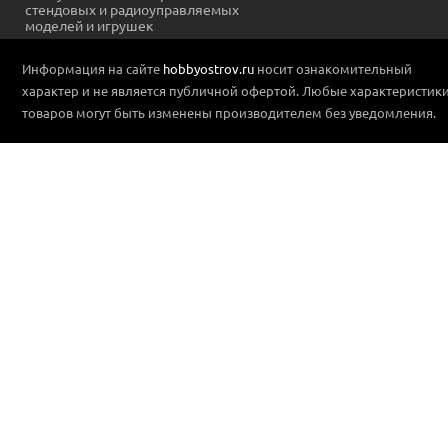
стендовых и радиоуправляемых
моделей и игрушек
Информация на сайте
hobbyostrov.ru
носит ознакомительный
характер и не является публичной офертой. Любые характеристик
товаров могут быть изменены производителем без уведомления.