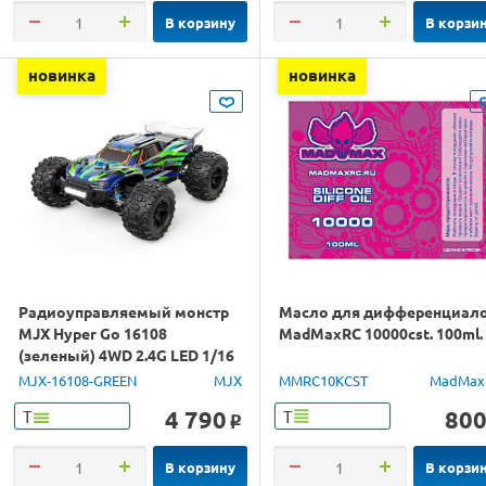
В корзину
В корзи
новинка
новинка
Радиоуправляемый монстр
Масло для дифференциал
MJX Hyper Go 16108
MadMaxRC 10000cst. 100ml.
(зеленый) 4WD 2.4G LED 1/16
RTR
MJX-16108-GREEN
MJX
MMRC10KCST
MadMax
4 790
80
Т
Т
o
В корзину
В корзи