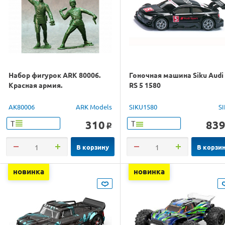
Набор фигурок ARK 80006.
Гоночная машина Siku Audi
Красная армия.
RS 5 1580
AK80006
ARK Models
SIKU1580
S
310
83
Т
Т
o
В корзину
В корзи
новинка
новинка