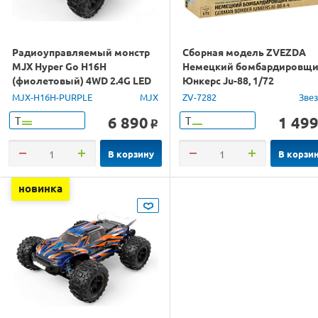
Радиоуправляемый монстр
Сборная модель ZVEZDA
MJX Hyper Go H16H
Немецкий бомбардировщ
(фиолетовый) 4WD 2.4G LED
Юнкерс Ju-88, 1/72
GPS 1/16 RTR
MJX-H16H-PURPLE
MJX
ZV-7282
Зве
6 890
1 49
Т
Т
o
В корзину
В корзи
новинка