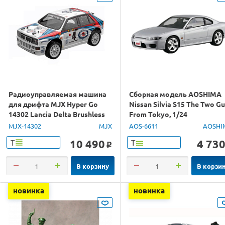
Радиоуправляемая машина
Сборная модель AOSHIMA
для дрифта MJX Hyper Go
Nissan Silvia S15 The Two G
14302 Lancia Delta Brushless
From Tokyo, 1/24
4WD 2.4G LED 1/14 RTR
MJX-14302
MJX
AOS-6611
AOSHI
10 490
4 73
Т
Т
o
В корзину
В корзи
новинка
новинка