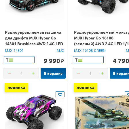
Радиоуправляемая машина
Радиоуправляемый монст
для дрифта MJX Hyper Go
MJX Hyper Go 16108
14301 Brushless 4WD 2.4G LED
(зеленый) 4WD 2.4G LED 1/
1/14 RTR
RTR
MJX-14301
MJX
MJX-16108-GREEN
M
9 990
4 79
Т
Т
o
В корзину
В корзи
новинка
новинка