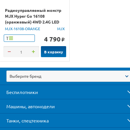
Радиоуправляемый монстр
MJX Hyper Go 16108
(оранжевый) 4WD 2.4G LED
1/16 RTR
MJX-16108-ORANGE
MJX
4 790
Т
o
В корзину
Выберите бренд
Беспилотники
Машины, автомодели
Танки, спецтехника