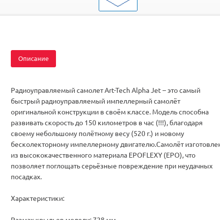
Двигатель
Бесколлекторные
Комплектация
RTF
Описание
Радиоуправляемый самолет Art-Tech Alpha Jet – это самый
быстрый радиоуправляемый импеллерный самолёт
оригинальной конструкции в своём классе. Модель способна
развивать скорость до 150 километров в час (!!!), благодаря
своему небольшому полётному весу (520 г.) и новому
бесколекторному импеллерному двигателю.Самолёт изготовле
из высококачественного материала EPOFLEXY (EPO), что
позволяет поглощать серьёзные повреждение при неудачных
посадках.
Характеристики:
Размах крыльев модели: 728 мм