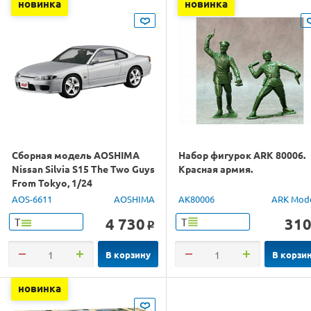
новинка
новинка
Сборная модель AOSHIMA
Набор фигурок ARK 80006.
Nissan Silvia S15 The Two Guys
Красная армия.
From Tokyo, 1/24
AOS-6611
AOSHIMA
AK80006
ARK Mod
4 730
31
Т
Т
o
В корзину
В корзи
новинка