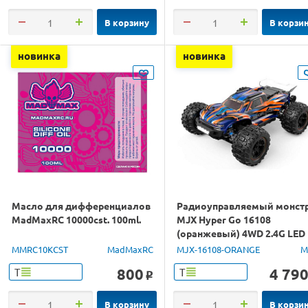
В корзину
В корзи
новинка
новинка
Масло для дифференциалов
Радиоуправляемый монст
MadMaxRC 10000cst. 100ml.
MJX Hyper Go 16108
(оранжевый) 4WD 2.4G LED
1/16 RTR
MMRC10KCST
MadMaxRC
MJX-16108-ORANGE
M
800
4 79
Т
Т
o
В корзину
В корзи