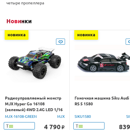
четыре пропеллера
Новинки
новинка
новинка
Радиоуправляемый монстр
Гоночная машина Siku Audi
MJX Hyper Go 16108
RS 5 1580
(зеленый) 4WD 2.4G LED 1/16
RTR
MJX-16108-GREEN
MJX
SIKU1580
S
4 790
83
Т
Т
o