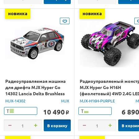
новинка
новинка
Радиоуправляемая машина
Радиоуправляемый монст
для дрифта MJX Hyper Go
MJX Hyper Go H16H
14302 Lancia Delta Brushless
(фиолетовый) 4WD 2.4G LE
4WD 2.4G LED 1/14 RTR
GPS 1/16 RTR
MJX-14302
MJX
MJX-H16H-PURPLE
M
10 490
6 89
Т
Т
o
В корзину
В корзи