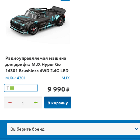
Радиоуправляемая машина
для дрифта MJX Hyper Go
14301 Brushless 4WD 2.4G LED
1/14 RTR
MJX-14301
MJX
9 990
Т
o
В корзину
Выберите бренд