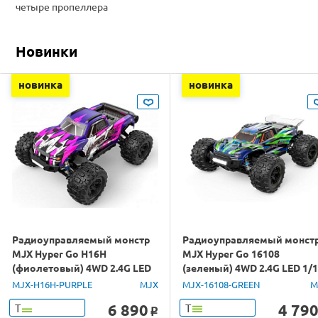
четыре пропеллера
Новинки
новинка
новинка
Радиоуправляемый монстр
Радиоуправляемый монст
MJX Hyper Go H16H
MJX Hyper Go 16108
(фиолетовый) 4WD 2.4G LED
(зеленый) 4WD 2.4G LED 1/
GPS 1/16 RTR
RTR
MJX-H16H-PURPLE
MJX
MJX-16108-GREEN
M
6 890
4 79
Т
Т
o