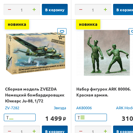
В корзину
В корзи
новинка
новинка
Сборная модель ZVEZDA
Набор фигурок ARK 80006.
Немецкий бомбардировщик
Красная армия.
Юнкерс Ju-88, 1/72
ZV-7282
Звезда
AK80006
ARK Mod
1 499
31
Т
Т
o
В корзину
В корзи