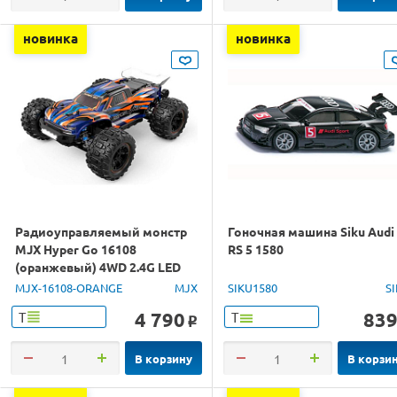
новинка
новинка
Радиоуправляемый монстр
Гоночная машина Siku Audi
MJX Hyper Go 16108
RS 5 1580
(оранжевый) 4WD 2.4G LED
1/16 RTR
MJX-16108-ORANGE
MJX
SIKU1580
S
4 790
83
Т
Т
o
В корзину
В корзи