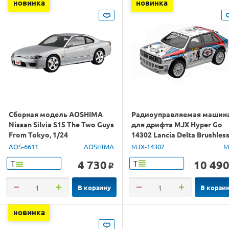
новинка
новинка
Сборная модель AOSHIMA
Радиоуправляемая машин
Nissan Silvia S15 The Two Guys
для дрифта MJX Hyper Go
From Tokyo, 1/24
14302 Lancia Delta Brushles
4WD 2.4G LED 1/14 RTR
AOS-6611
AOSHIMA
MJX-14302
M
4 730
10 49
Т
Т
o
В корзину
В корзи
новинка