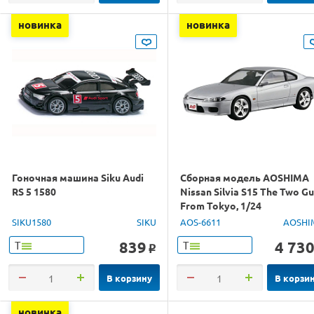
новинка
новинка
Гоночная машина Siku Audi
Сборная модель AOSHIMA
RS 5 1580
Nissan Silvia S15 The Two G
From Tokyo, 1/24
SIKU1580
SIKU
AOS-6611
AOSHI
839
4 73
Т
Т
o
В корзину
В корзи
новинка