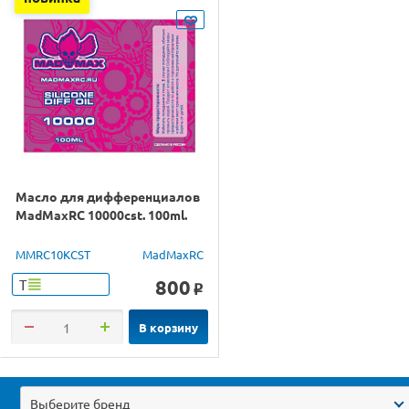
Масло для дифференциалов
MadMaxRC 10000cst. 100ml.
MMRC10KCST
MadMaxRC
800
Т
o
В корзину
Выберите бренд