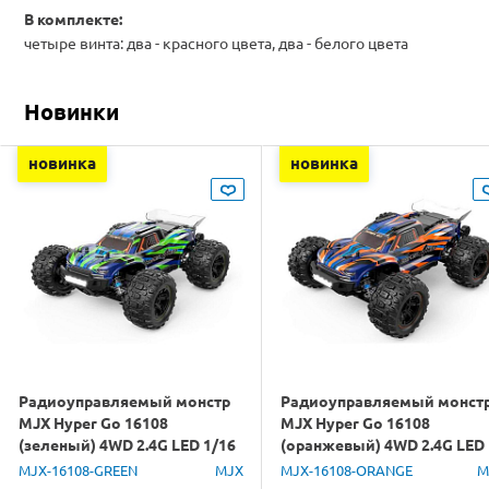
В комплекте:
четыре винта: два - красного цвета, два - белого цвета
Новинки
новинка
новинка
Радиоуправляемый монстр
Радиоуправляемый монст
MJX Hyper Go 16108
MJX Hyper Go 16108
(зеленый) 4WD 2.4G LED 1/16
(оранжевый) 4WD 2.4G LED
RTR
1/16 RTR
MJX-16108-GREEN
MJX
MJX-16108-ORANGE
M