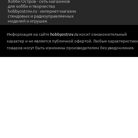
Хобби Остров - сеть магазинов
для хобби и творчества
hobbyostrov.ru - интернет-магазин
стендовых и радиоуправляемых
моделей и игрушек
Информация на сайте
hobbyostrov.ru
носит ознакомительный
характер и не является публичной офертой. Любые характеристик
товаров могут быть изменены производителем без уведомления.