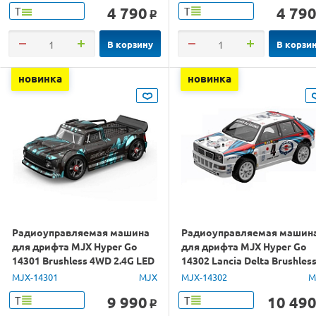
4 790
4 79
Т
Т
o
В корзину
В корзи
новинка
новинка
Радиоуправляемая машина
Радиоуправляемая машин
для дрифта MJX Hyper Go
для дрифта MJX Hyper Go
14301 Brushless 4WD 2.4G LED
14302 Lancia Delta Brushles
1/14 RTR
4WD 2.4G LED 1/14 RTR
MJX-14301
MJX
MJX-14302
M
9 990
10 49
Т
Т
o