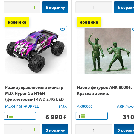
В корзину
В корзи
новинка
новинка
Радиоуправляемый монстр
Набор фигурок ARK 80006.
MJX Hyper Go H16H
Красная армия.
(фиолетовый) 4WD 2.4G LED
GPS 1/16 RTR
MJX-H16H-PURPLE
MJX
AK80006
ARK Mod
6 890
31
Т
Т
o
В корзину
В корзи