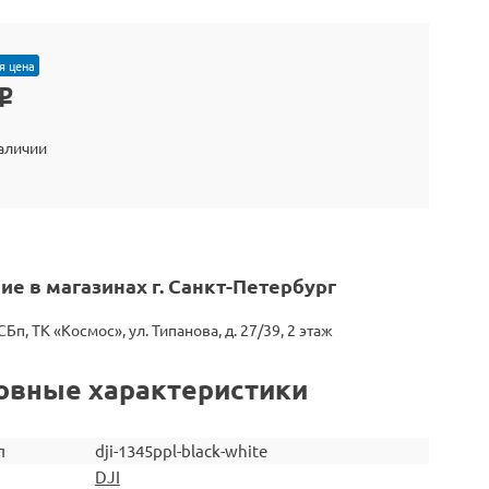
я цена
o
наличии
ие в магазинах г. Санкт-Петербург
СБп, ТК «Космос», ул. Типанова, д. 27/39, 2 этаж
овные характеристики
л
dji-1345ppl-black-white
DJI