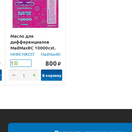
Масло для
дифференциалов
MadMaxRC 10000cst.
100ml.
X
MMRC10KCST
MadMaxRC
800
Т
o
o
у
В корзину