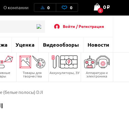
0
О компании
0
0
o
0
Войти / Регистрация
ажа
Уценка
Видеообзоры
Новости
тивные
Товары для
Аккумуляторы, ЗУ
Аппаратура и
вары
творчества
электроника
 (белые полосы) DJI
I