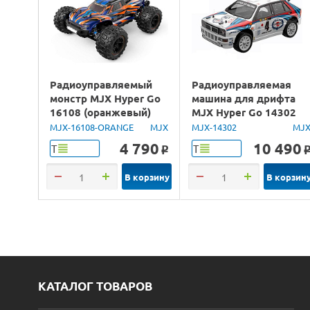
Радиоуправляемый
Радиоуправляемая
монстр MJX Hyper Go
машина для дрифта
16108 (оранжевый)
MJX Hyper Go 14302
4WD 2.4G LED 1/16
Lancia Delta Brushless
MJX-16108-ORANGE
MJX
MJX-14302
MJ
RTR
4WD 2.4G LED 1/14
4 790
10 490
Т
Т
o
RTR
В корзину
В корзин
КАТАЛОГ ТОВАРОВ