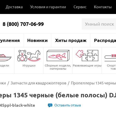
Доставка
Условия и гарантии
Сервис
Контакты
8 (800) 707-06-99
тупления
Новинки
Хиты продаж
Распрод
одели
Игрушки
Сборные модели,
Развивающие игры
Спор
материалы
то
ики
/
Запчасти для квадрокоптеров
/
Пропеллеры 1345 черные
ры 1345 черные (белые полосы) DJ
345ppl-black-white
Оставить отзыв