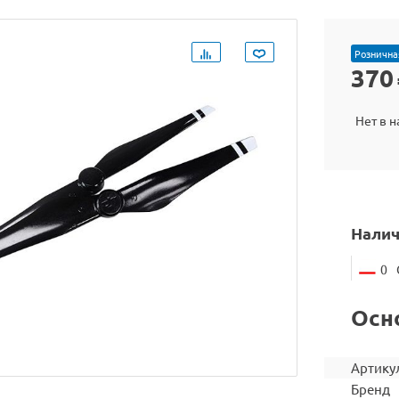
Рознична
370
Нет в 
Налич
0
Осн
Артику
Бренд