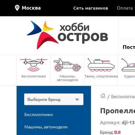
Москва
Сеть магазинов
Оплата
Пос
Беспилотники
Машины,
Танки, спецтехника
Судом
автомодели
/
Беспилотн
Выберите бренд
Пропелле
Беспилотники
Артикул:
dji-1
Машины, автомодели
Бренд:
DJI