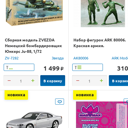
Сборная модель ZVEZDA
Набор фигурок ARK 80006.
Немецкий бомбардировщик
Красная армия.
Юнкерс Ju-88, 1/72
ZV-7282
Звезда
AK80006
ARK Mod
1 499
31
Т
Т
o
В корзину
В корзи
новинка
новинка