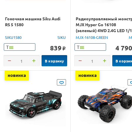
Гоночная машина Siku Audi
Радиоуправляемый монст
RS 5 1580
MJX Hyper Go 16108
(зеленый) 4WD 2.4G LED 1/
RTR
SIKU1580
SIKU
MJX-16108-GREEN
M
839
4 79
Т
Т
o
В корзину
В корзи
новинка
новинка