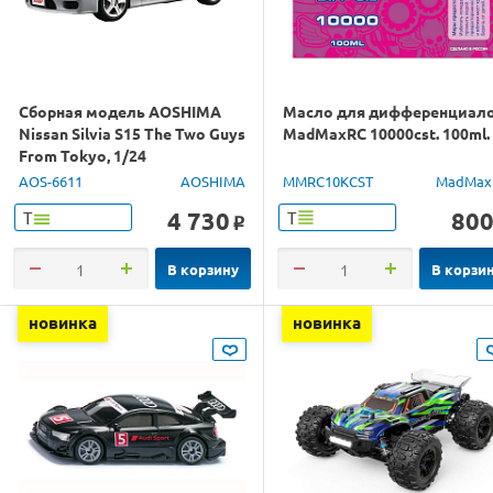
Сборная модель AOSHIMA
Масло для дифференциал
Nissan Silvia S15 The Two Guys
MadMaxRC 10000cst. 100ml.
From Tokyo, 1/24
AOS-6611
AOSHIMA
MMRC10KCST
MadMax
4 730
80
Т
Т
o
В корзину
В корзи
новинка
новинка