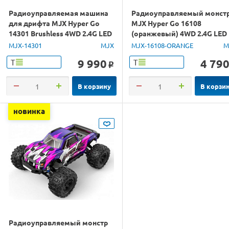
Радиоуправляемая машина
Радиоуправляемый монст
для дрифта MJX Hyper Go
MJX Hyper Go 16108
14301 Brushless 4WD 2.4G LED
(оранжевый) 4WD 2.4G LED
1/14 RTR
1/16 RTR
MJX-14301
MJX
MJX-16108-ORANGE
M
9 990
4 79
Т
Т
o
В корзину
В корзи
новинка
Радиоуправляемый монстр