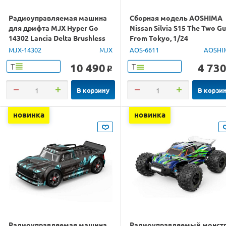
Радиоуправляемая машина
Сборная модель AOSHIMA
для дрифта MJX Hyper Go
Nissan Silvia S15 The Two G
14302 Lancia Delta Brushless
From Tokyo, 1/24
4WD 2.4G LED 1/14 RTR
MJX-14302
MJX
AOS-6611
AOSHI
10 490
4 73
Т
Т
o
В корзину
В корзи
новинка
новинка
Радиоуправляемая машина
Радиоуправляемый монст