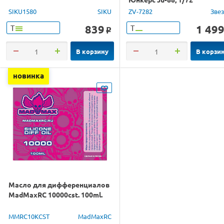
SIKU1580
SIKU
ZV-7282
Зве
839
1 49
Т
Т
o
В корзину
В корзи
новинка
Масло для дифференциалов
MadMaxRC 10000cst. 100ml.
MMRC10KCST
MadMaxRC