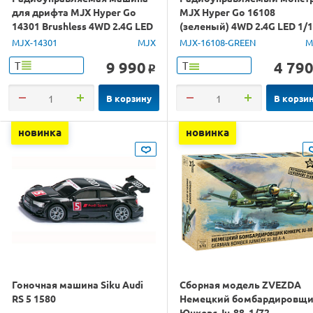
для дрифта MJX Hyper Go
MJX Hyper Go 16108
14301 Brushless 4WD 2.4G LED
(зеленый) 4WD 2.4G LED 1/
1/14 RTR
RTR
MJX-14301
MJX
MJX-16108-GREEN
M
9 990
4 79
Т
Т
o
В корзину
В корзи
новинка
новинка
Гоночная машина Siku Audi
Сборная модель ZVEZDA
RS 5 1580
Немецкий бомбардировщ
Юнкерс Ju-88, 1/72