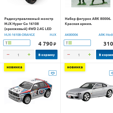
Радиоуправляемый монстр
Набор фигурок ARK 80006.
MJX Hyper Go 16108
Красная армия.
(оранжевый) 4WD 2.4G LED
1/16 RTR
MJX-16108-ORANGE
MJX
AK80006
ARK Mod
4 790
31
Т
Т
o
В корзину
В корзи
новинка
новинка