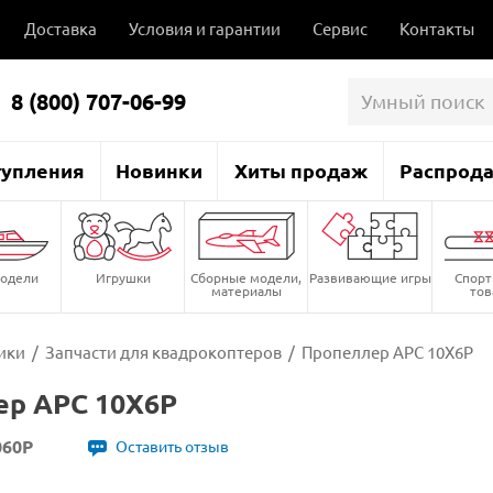
Доставка
Условия и гарантии
Сервис
Контакты
8 (800) 707-06-99
тупления
Новинки
Хиты продаж
Распрод
одели
Игрушки
Сборные модели,
Развивающие игры
Спор
материалы
то
ики
/
Запчасти для квадрокоптеров
/
Пропеллер APC 10X6P
ер APC 10X6P
060P
Оставить отзыв