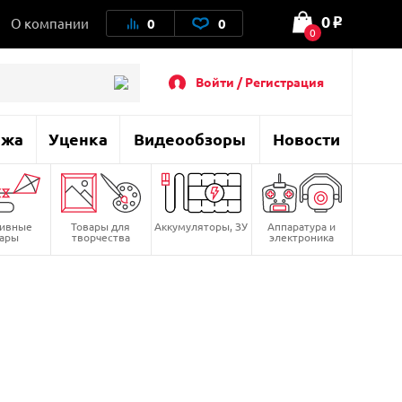
0
О компании
0
0
o
0
Войти / Регистрация
ажа
Уценка
Видеообзоры
Новости
тивные
Товары для
Аккумуляторы, ЗУ
Аппаратура и
вары
творчества
электроника