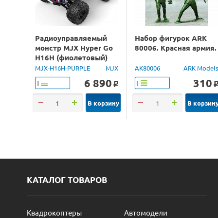
Радиоуправляемый
Набор фигурок ARK
монстр MJX Hyper Go
80006. Красная армия.
H16H (фиолетовый)
4WD 2.4G LED GPS
MJX-H16H-PURPLE
MJX
AK80006
ARK Model
1/16 RTR
6 890
310
Т
Т
o
В корзину
В корзин
КАТАЛОГ ТОВАРОВ
Квадрокоптеры
Автомодели