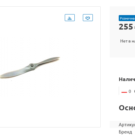
Рознична
255
Нет в 
Налич
0
Осн
Артику
Бренд