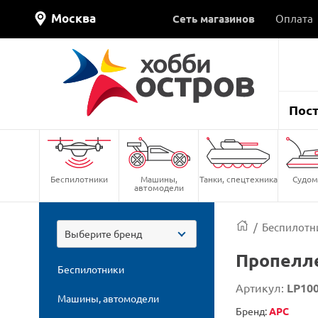
Москва
Сеть магазинов
Оплата
Пос
Беспилотники
Машины,
Танки, спецтехника
Судом
автомодели
/
Беспилотн
Выберите бренд
Пропелл
Беспилотники
Артикул:
LP10
Машины, автомодели
Бренд:
APC