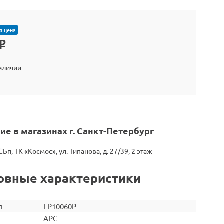
я цена
o
наличии
ие в магазинах г. Санкт-Петербург
СБп, ТК «Космос», ул. Типанова, д. 27/39, 2 этаж
овные характеристики
л
LP10060P
APC