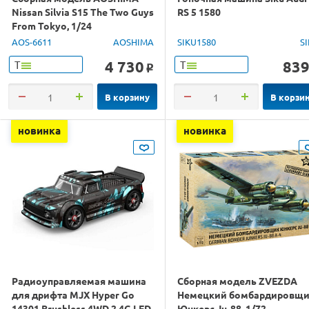
Nissan Silvia S15 The Two Guys
RS 5 1580
From Tokyo, 1/24
AOS-6611
AOSHIMA
SIKU1580
S
4 730
83
Т
Т
o
В корзину
В корзи
новинка
новинка
Радиоуправляемая машина
Сборная модель ZVEZDA
для дрифта MJX Hyper Go
Немецкий бомбардировщ
14301 Brushless 4WD 2.4G LED
Юнкерс Ju-88, 1/72