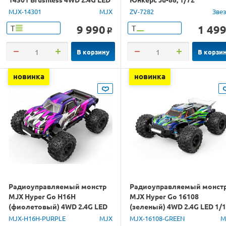
1/14 RTR
MJX-14301
MJX
ZV-7282
Зве
9 990
1 49
Т
Т
o
В корзину
В корзи
новинка
новинка
Радиоуправляемый монстр
Радиоуправляемый монст
MJX Hyper Go H16H
MJX Hyper Go 16108
(фиолетовый) 4WD 2.4G LED
(зеленый) 4WD 2.4G LED 1/
GPS 1/16 RTR
RTR
MJX-H16H-PURPLE
MJX
MJX-16108-GREEN
M