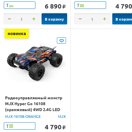
6 890
4 79
Т
Т
o
В корзину
В корзи
новинка
Радиоуправляемый монстр
MJX Hyper Go 16108
(оранжевый) 4WD 2.4G LED
1/16 RTR
MJX-16108-ORANGE
MJX
4 790
Т
o