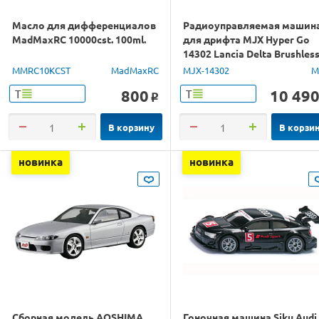
Масло для дифференциалов
Радиоуправляемая машин
MadMaxRC 10000cst. 100ml.
для дрифта MJX Hyper Go
14302 Lancia Delta Brushles
4WD 2.4G LED 1/14 RTR
MMRC10KCST
MadMaxRC
MJX-14302
M
800
10 49
Т
Т
o
В корзину
В корзи
новинка
новинка
Сборная модель AOSHIMA
Гоночная машина Siku Audi