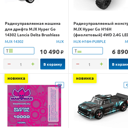
Радиоуправляемая машина
Радиоуправляемый монст
для дрифта MJX Hyper Go
MJX Hyper Go H16H
14302 Lancia Delta Brushless
(фиолетовый) 4WD 2.4G LE
4WD 2.4G LED 1/14 RTR
GPS 1/16 RTR
MJX-14302
MJX
MJX-H16H-PURPLE
M
10 490
6 89
Т
Т
o
В корзину
В корзи
новинка
новинка