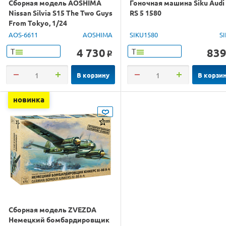
Сборная модель AOSHIMA
Гоночная машина Siku Audi
Nissan Silvia S15 The Two Guys
RS 5 1580
From Tokyo, 1/24
AOS-6611
AOSHIMA
SIKU1580
S
4 730
83
Т
Т
o
В корзину
В корзи
новинка
Сборная модель ZVEZDA
Немецкий бомбардировщик