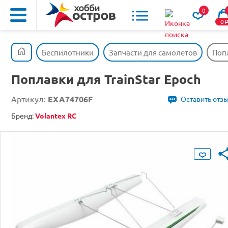
0
0
Беспилотники
Запчасти для самолетов
Попл
Поплавки для TrainStar Epoch
Артикул:
EXA74706F
Оставить отз
Бренд:
Volantex RC