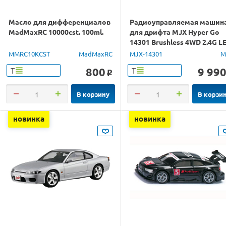
Масло для дифференциалов
Радиоуправляемая машин
MadMaxRC 10000cst. 100ml.
для дрифта MJX Hyper Go
14301 Brushless 4WD 2.4G L
1/14 RTR
MMRC10KCST
MadMaxRC
MJX-14301
M
800
9 99
Т
Т
o
В корзину
В корзи
новинка
новинка