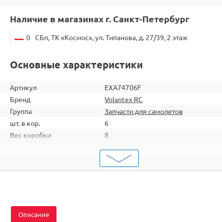
Наличие в магазинах г. Санкт-Петербург
0
СБп, ТК «Космос», ул. Типанова, д. 27/39, 2 этаж
Основные характеристики
Артикул
EXA74706F
Бренд
Volantex RC
Группа
Запчасти для самолетов
шт. в кор.
6
Вес коробки
8
Объем коробки
0,175
ШтрихКод
2000000094823
Тип
Запчасти для самолетов
Тип запчасти
Детали и механизмы
Описание