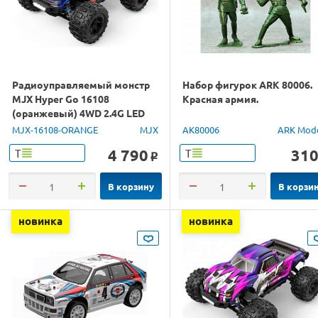
Радиоуправляемый монстр
Набор фигурок ARK 80006.
MJX Hyper Go 16108
Красная армия.
(оранжевый) 4WD 2.4G LED
1/16 RTR
MJX-16108-ORANGE
MJX
AK80006
ARK Mod
4 790
31
Т
Т
o
В корзину
В корзи
новинка
новинка