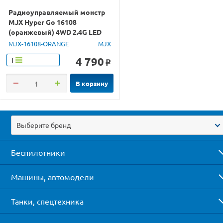
Радиоуправляемый монстр
MJX Hyper Go 16108
(оранжевый) 4WD 2.4G LED
1/16 RTR
MJX-16108-ORANGE
MJX
4 790
Т
o
В корзину
Выберите бренд
Беспилотники
Машины, автомодели
Танки, спецтехника