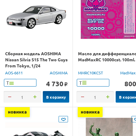
Сборная модель AOSHIMA
Масло для дифференциал
Nissan Silvia S15 The Two Guys
MadMaxRC 10000cst. 100ml.
From Tokyo, 1/24
AOS-6611
AOSHIMA
MMRC10KCST
MadMax
4 730
80
Т
Т
o
В корзину
В корзи
новинка
новинка