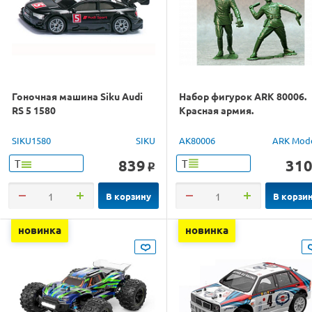
Гоночная машина Siku Audi
Набор фигурок ARK 80006.
RS 5 1580
Красная армия.
SIKU1580
SIKU
AK80006
ARK Mod
839
31
Т
Т
o
В корзину
В корзи
новинка
новинка