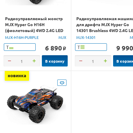
Радиоуправляемый монстр
Радиоуправляемая машин
MJX Hyper Go H16H
для дрифта MJX Hyper Go
(фиолетовый) 4WD 2.4G LED
14301 Brushless 4WD 2.4G L
GPS 1/16 RTR
1/14 RTR
MJX-H16H-PURPLE
MJX
MJX-14301
M
6 890
9 99
Т
Т
o
В корзину
В корзи
новинка