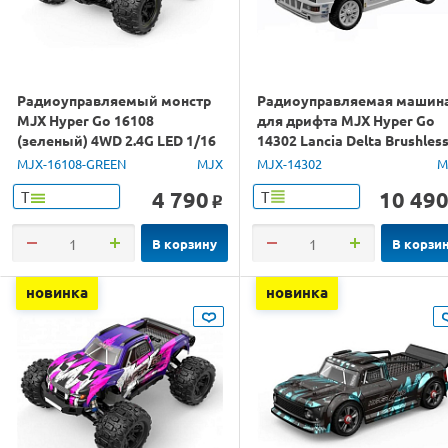
Радиоуправляемый монстр
Радиоуправляемая машин
MJX Hyper Go 16108
для дрифта MJX Hyper Go
(зеленый) 4WD 2.4G LED 1/16
14302 Lancia Delta Brushles
RTR
4WD 2.4G LED 1/14 RTR
MJX-16108-GREEN
MJX
MJX-14302
M
4 790
10 49
Т
Т
o
В корзину
В корзи
новинка
новинка