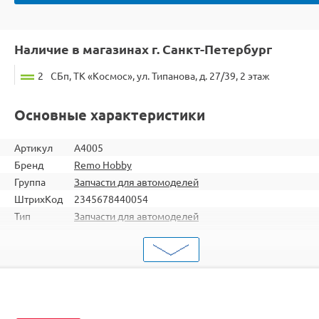
Наличие в магазинах г. Санкт-Петербург
2
СБп, ТК «Космос», ул. Типанова, д. 27/39, 2 этаж
Основные характеристики
Артикул
A4005
Бренд
Remo Hobby
Группа
Запчасти для автомоделей
ШтрихКод
2345678440054
Тип
Запчасти для автомоделей
Тип
Корпус и шасси
запчасти
RH8051 / RH8055 / RH8081 / RH8085 / RH1021 /
Подходит
RH1025 / RH8025 / RH8035 / RH8036 / RH8065 /
RH8066