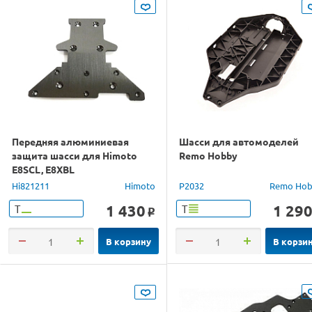
Передняя алюминиевая
Шасси для автомоделей
защита шасси для Himoto
Remo Hobby
E8SCL, E8XBL
Hi821211
Himoto
P2032
Remo Hob
1 430
1 29
Т
Т
o
В корзину
В корзи