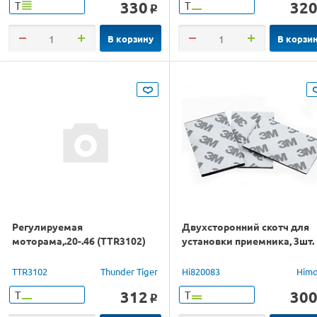
330
32
Т
Т
o
В корзину
В корзи
Регулируемая
Двухсторонний скотч для
моторама,.20-.46 (TTR3102)
установки приемника, 3шт.
TTR3102
Thunder Tiger
Hi820083
Him
312
30
Т
Т
o