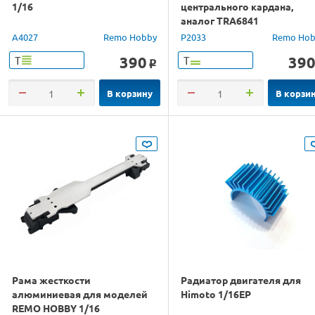
1/16
центрального кардана,
аналог TRA6841
A4027
Remo Hobby
P2033
Remo Hob
390
39
Т
Т
o
В корзину
В корзи
Рама жесткости
Радиатор двигателя для
алюминиевая для моделей
Himoto 1/16EP
REMO HOBBY 1/16