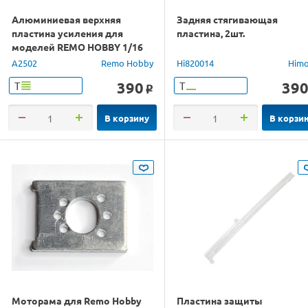
Алюминиевая верхняя
Задняя стягивающая
пластина усиления для
пластина, 2шт.
моделей REMO HOBBY 1/16
A2502
Remo Hobby
Hi820014
Him
390
39
Т
Т
o
В корзину
В корзи
Моторама для Remo Hobby
Пластина защиты