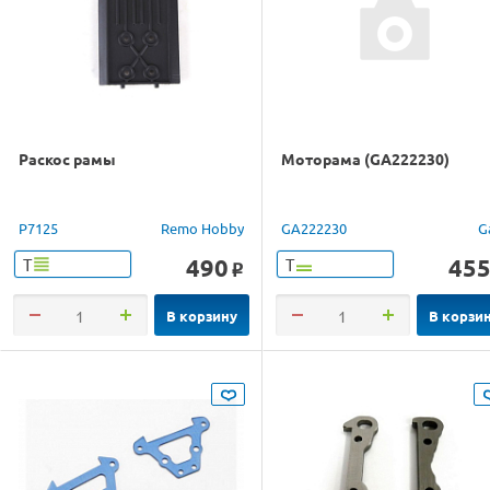
Раскос рамы
Моторама (GA222230)
P7125
Remo Hobby
GA222230
G
490
45
Т
Т
o
В корзину
В корзи