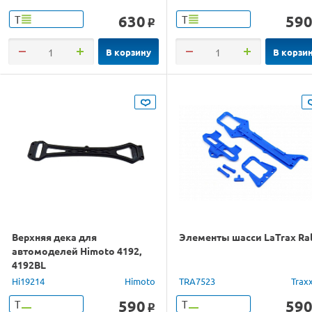
630
59
Т
Т
o
В корзину
В корзи
Верхняя дека для
Элементы шасси LaTrax Ral
автомоделей Himoto 4192,
4192BL
Hi19214
Himoto
TRA7523
Trax
590
59
Т
Т
o