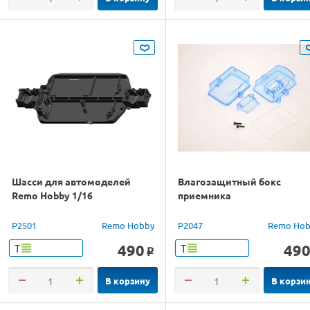
Шасси для автомоделей
Влагозащитный бокс
Remo Hobby 1/16
приемника
P2501
Remo Hobby
P2047
Remo Hob
490
49
Т
Т
o
В корзину
В корзи