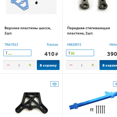
Верхние пластины шасси,
Передняя стягивающая
2шт.
пластина, 2шт.
TRA7023
Traxxas
Hi820015
Him
410
39
Т
Т
o
В корзину
В корзи