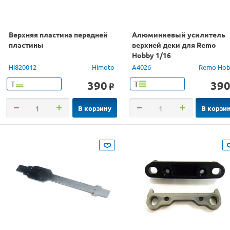
Верхняя пластина передней
Алюминиевый усилитель
пластины
верхней деки для Remo
Hobby 1/16
Hi820012
Himoto
A4026
Remo Hob
390
39
Т
Т
o
В корзину
В корзи