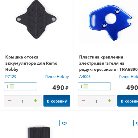
Крышка отсека
Пластина крепления
аккумулятора для Remo
электродвигателя на
Hobby
редукторе, аналог TRA6890
P7129
Remo Hobby
A4003
Remo Hob
490
49
Т
Т
o
В корзину
В корзи