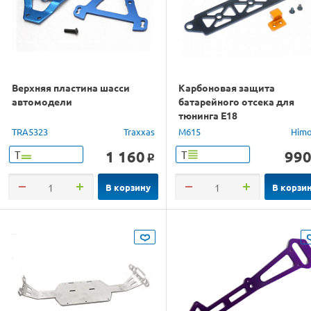
Верхняя пластина шасси
Карбоновая защита
автомодели
батарейного отсека для
тюнинга E18
TRA5323
Traxxas
M615
Him
1 160
99
Т
Т
o
В корзину
В корзи