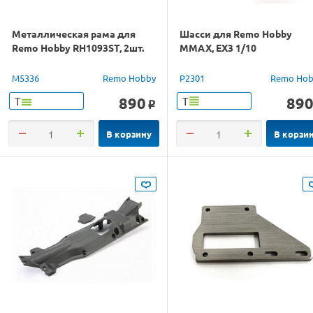
Металлическая рама для
Шасси для Remo Hobby
Remo Hobby RH1093ST, 2шт.
MMAX, EX3 1/10
M5336
Remo Hobby
P2301
Remo Hob
890
89
Т
Т
o
В корзину
В корзи