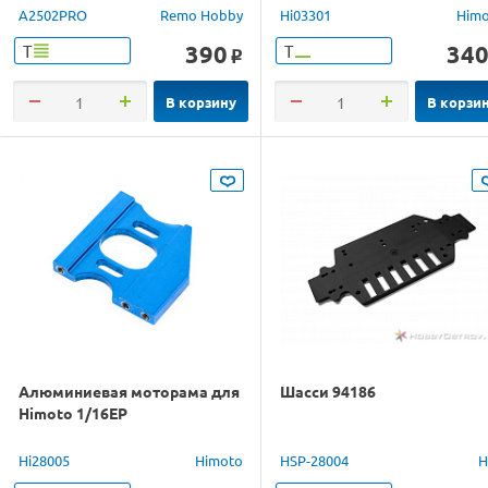
A2502PRO
Remo Hobby
Hi03301
Him
390
34
Т
Т
o
В корзину
В корзи
Алюминиевая моторама для
Шасси 94186
Himoto 1/16EP
Hi28005
Himoto
HSP-28004
H