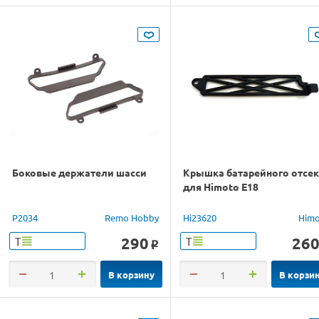
Боковые держатели шасси
Крышка батарейного отсе
для Himoto E18
P2034
Remo Hobby
Hi23620
Him
290
26
Т
Т
o
В корзину
В корзи