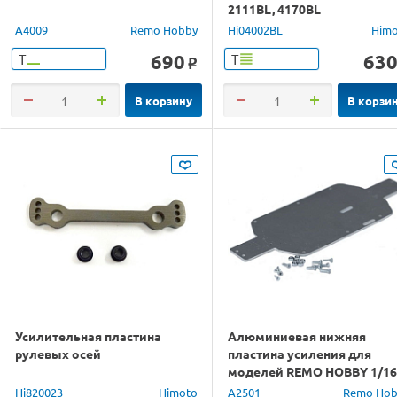
2111BL, 4170BL
A4009
Remo Hobby
Hi04002BL
Him
690
63
Т
Т
o
В корзину
В корзи
Усилительная пластина
Алюминиевая нижняя
рулевых осей
пластина усиления для
моделей REMO HOBBY 1/16
Hi820023
Himoto
A2501
Remo Hob