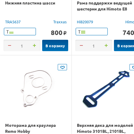
Нижняя пластина шасси
Рама поддержки ведущей
шестерни для Himoto E8
TRA5637
Traxxas
Hi820079
Him
800
74
Т
Т
o
В корзину
В корзи
Моторама для краулера
Верхняя дека для моделей
Remo Hobby
Himoto 3101BL, 2101BL,