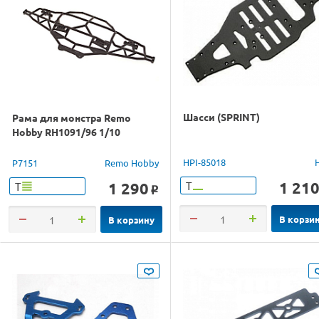
Шасси (SPRINT)
Рама для монстра Remo
Hobby RH1091/96 1/10
HPI-85018
P7151
Remo Hobby
1 21
1 290
Т
Т
o
В корзи
В корзину