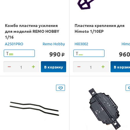
Комбо пластина усиления
Пластина крепления для
для моделей REMO HOBBY
Himoto 1/10EP
1/16
A2501PRO
Remo Hobby
Hi03002
Him
990
96
Т
Т
o
В корзину
В корзи