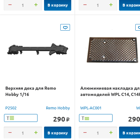
В корзину
В корзи
Верхняя дека для Remo
Алюминиевая накладка дл
Hobby 1/16
автомоделей WPL C14, C14
P2502
Remo Hobby
WPL-AC001
W
290
29
Т
Т
o
В корзину
В корзи