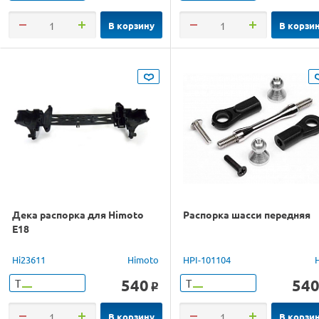
В корзину
В корзи
Дека распорка для Himoto
Распорка шасси передняя
E18
Hi23611
Himoto
HPI-101104
540
54
Т
Т
o
В корзину
В корзи