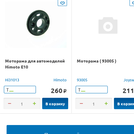
Моторама для автомоделей
Моторама ( 93005 )
Himoto E10
Hi31013
Himoto
93005
Joys
260
21
Т
Т
o
В корзину
В корзи