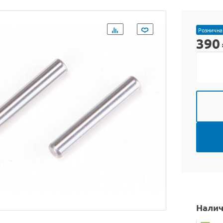
Рознична
390
Налич