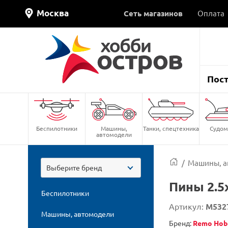
Москва
Сеть магазинов
Оплата
Пос
Беспилотники
Машины,
Танки, спецтехника
Судом
автомодели
/
Машины, а
Выберите бренд
Пины 2.5
Беспилотники
Артикул:
M532
Машины, автомодели
Бренд:
Remo Hob