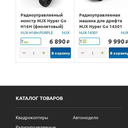
Радиоуправляемый
Радиоуправляемая
монстр MJX Hyper Go
машина для дрифта
H16H (фиолетовый)
MJX Hyper Go 14301
4WD 2.4G LED GPS
Brushless 4WD 2.4G
MJX-H16H-PURPLE
MJX
MJX-14301
MJ
1/16 RTR
LED 1/14 RTR
6 890
9 990
Т
Т
o
В корзину
В корзин
КАТАЛОГ ТОВАРОВ
Квадрокоптеры
Автомодели
Радиоуправляемые