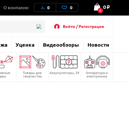
0
О компании
0
0
o
0
Войти / Регистрация
ажа
Уценка
Видеообзоры
Новости
тивные
Товары для
Аккумуляторы, ЗУ
Аппаратура и
вары
творчества
электроника