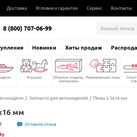
Доставка
Условия и гарантии
Сервис
Контакты
8 (800) 707-06-99
тупления
Новинки
Хиты продаж
Распрод
одели
Игрушки
Сборные модели,
Развивающие игры
Спор
материалы
то
втомодели
/
Запчасти для автомоделей
/
Пины 2.5x16 мм
x16 мм
7
Оставить отзыв
by