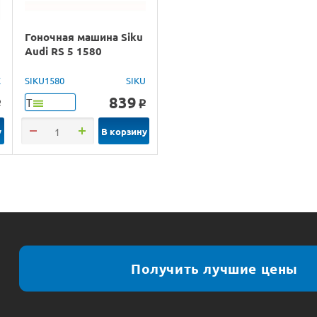
Гоночная машина Siku
Audi RS 5 1580
X
SIKU1580
SIKU
839
Т
o
o
у
В корзину
Получить лучшие цены