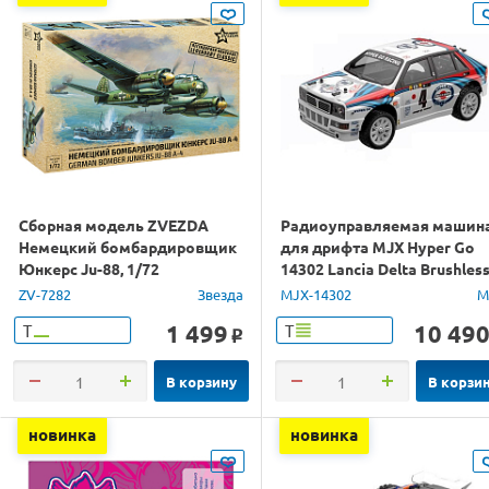
Сборная модель ZVEZDA
Радиоуправляемая машин
Немецкий бомбардировщик
для дрифта MJX Hyper Go
Юнкерс Ju-88, 1/72
14302 Lancia Delta Brushles
4WD 2.4G LED 1/14 RTR
ZV-7282
Звезда
MJX-14302
M
1 499
10 49
Т
Т
o
В корзину
В корзи
новинка
новинка