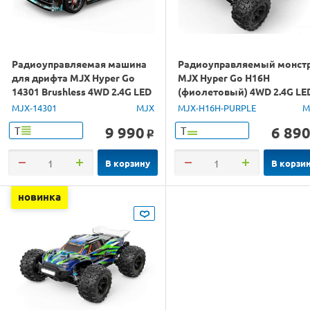
Радиоуправляемая машина
Радиоуправляемый монст
для дрифта MJX Hyper Go
MJX Hyper Go H16H
14301 Brushless 4WD 2.4G LED
(фиолетовый) 4WD 2.4G LE
1/14 RTR
GPS 1/16 RTR
MJX-14301
MJX
MJX-H16H-PURPLE
M
9 990
6 89
Т
Т
o
В корзину
В корзи
новинка