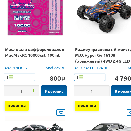
Масло для дифференциалов
Радиоуправляемый монст
MadMaxRC 10000cst. 100ml.
MJX Hyper Go 16108
(оранжевый) 4WD 2.4G LED
1/16 RTR
MMRC10KCST
MadMaxRC
MJX-16108-ORANGE
M
800
4 79
Т
Т
o
В корзину
В корзи
новинка
новинка