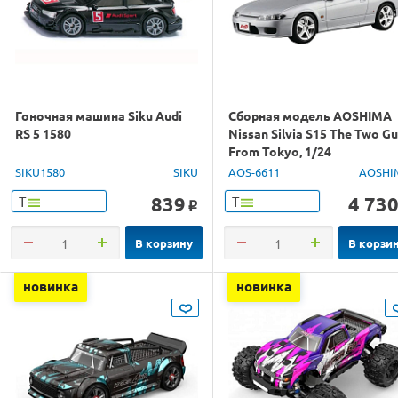
Гоночная машина Siku Audi
Сборная модель AOSHIMA
RS 5 1580
Nissan Silvia S15 The Two G
From Tokyo, 1/24
SIKU1580
SIKU
AOS-6611
AOSHI
839
4 73
Т
Т
o
В корзину
В корзи
новинка
новинка