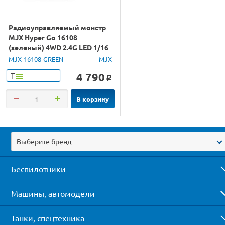
Радиоуправляемый монстр
MJX Hyper Go 16108
(зеленый) 4WD 2.4G LED 1/16
RTR
MJX-16108-GREEN
MJX
4 790
Т
o
В корзину
Выберите бренд
Беспилотники
Машины, автомодели
Танки, спецтехника