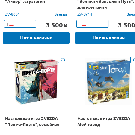
"Андор", стратегия
"Великий Западный Путь",
для компании
ZV-8684
Звезда
ZV-8714
Зве
3 500
3 50
Т
Т
o
Нет в наличии
Нет в наличии
Настольная игра ZVEZDA
Настольная игра ZVEZDA
"Прет-а-Порте", семейная
Мой город