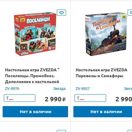
Настольная игра ZVEZDA "
Настольная игра ZVEZDA
Поселенцы. Промобокс.
Паровозы и Семафоры
Дополнение к настольной
игре Поселенцы", семейная
ZV-8976
Звезда
ZV-8927
Зве
2 990
2 99
Т
Т
o
Нет в наличии
Нет в наличии