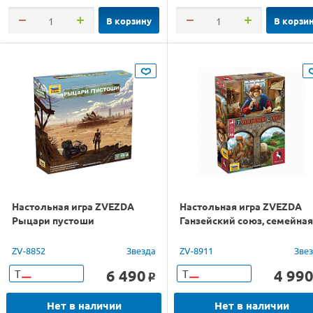
В корзину
В корзи
Настольная игра ZVEZDA
Настольная игра ZVEZDA
Рыцари пустоши
Ганзейский союз, семейная
ZV-8852
Звезда
ZV-8911
Зве
6 490
4 99
Т
Т
o
Нет в наличии
Нет в наличии