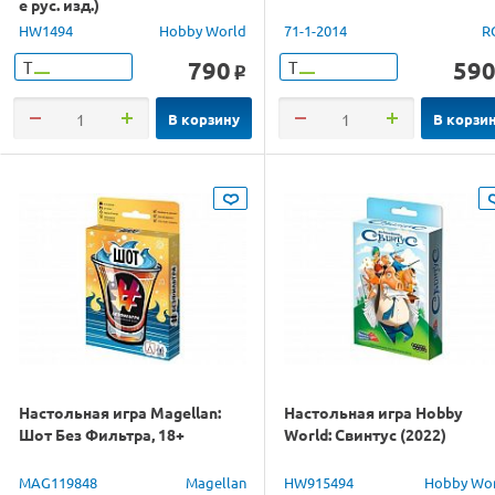
е рус. изд.)
HW1494
Hobby World
71-1-2014
R
790
59
Т
Т
o
В корзину
В корзи
Настольная игра Magellan:
Настольная игра Hobby
Шот Без Фильтра, 18+
World: Свинтус (2022)
MAG119848
Magellan
HW915494
Hobby Wo