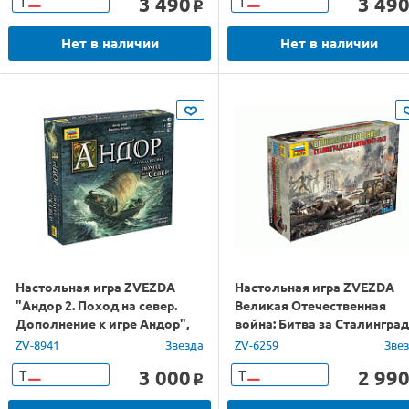
3 490
3 49
Т
Т
o
Нет в наличии
Нет в наличии
Настольная игра ZVEZDA
Настольная игра ZVEZDA
"Андор 2. Поход на север.
Великая Отечественная
Дополнение к игре Андор",
война: Битва за Сталинград
стратегия
ZV-8941
Звезда
ZV-6259
Зве
3 000
2 99
Т
Т
o