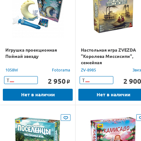
Игрушка проекционная
Настольная игра ZVEZDA
Поймай звезду
"Королева Миссисипи",
семейная
1058W
Fotorama
ZV-8985
Зве
2 950
2 90
Т
Т
o
Нет в наличии
Нет в наличии