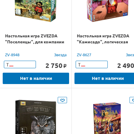
Настольная игра ZVEZDA
Настольная игра ZVEZDA
"Поселенцы", для компании
"Камисадо", логическая
ZV-8948
Звезда
ZV-8627
Зве
2 750
2 49
Т
Т
o
Нет в наличии
Нет в наличии