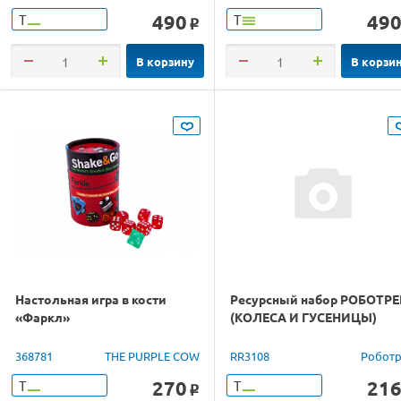
490
49
Т
Т
o
В корзину
В корзи
Настольная игра в кости
Ресурсный набор РОБОТРЕ
«Фаркл»
(КОЛЕСА И ГУСЕНИЦЫ)
368781
THE PURPLE COW
RR3108
Роботр
270
21
Т
Т
o