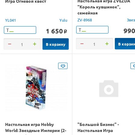
Настольная игра ZVEZDA
Игра Огневой квест
"Король кувшинок",
семейная
ZV-8968
Зве
YL041
Yulu
99
1 650
Т
Т
o
В корзи
В корзину
Настольная игра Hobby
"Большой Бизнес" -
World: Звездные Империи (2-
Настольная Игра