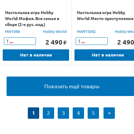
Настольная игра Hobby
Настольная игра Hobby
World: Мафия. Вся семья в
World: Место преступления
сборе (2-е рус. изд.)
HW1048
Hobby World
HW915042
Hobby Wo
2 490
2 49
Т
Т
o
Нет в наличии
Нет в наличии
Показать ещё товары
1
2
3
4
5
»