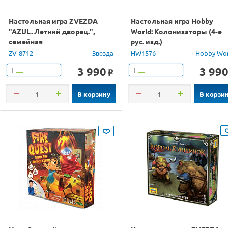
Настольная игра ZVEZDA
Настольная игра Hobby
"AZUL. Летний дворец.",
World: Колонизаторы (4-е
семейная
рус. изд.)
ZV-8712
Звезда
HW1576
Hobby Wo
3 990
3 99
Т
Т
o
В корзину
В корзи