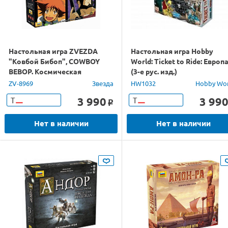
Настольная игра ZVEZDA
Настольная игра Hobby
"Ковбой Бибоп", COWBOY
World: Ticket to Ride: Европ
BEBOP. Космическая
(3-е рус. изд.)
серенада
ZV-8969
Звезда
HW1032
Hobby Wo
3 990
3 99
Т
Т
o
Нет в наличии
Нет в наличии