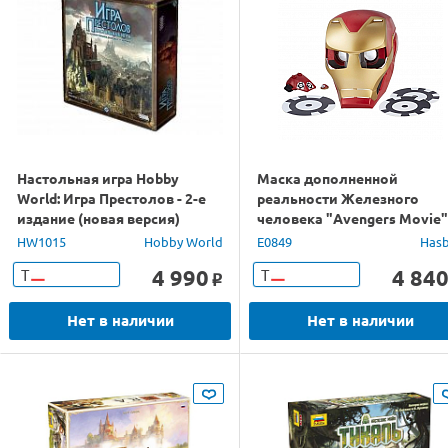
Настольная игра Hobby
Маска дополненной
World: Игра Престолов - 2-е
реальности Железного
издание (новая версия)
человека "Avengers Movie"
E0849 в/к
HW1015
Hobby World
E0849
Has
4 990
4 84
Т
Т
o
Нет в наличии
Нет в наличии