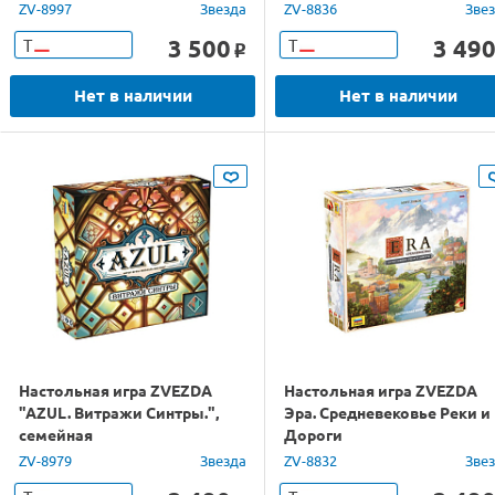
ZV-8997
Звезда
ZV-8836
Зве
3 500
3 49
Т
Т
o
Нет в наличии
Нет в наличии
Настольная игра ZVEZDA
Настольная игра ZVEZDA
"AZUL. Витражи Синтры.",
Эра. Средневековье Реки и
семейная
Дороги
ZV-8979
Звезда
ZV-8832
Зве