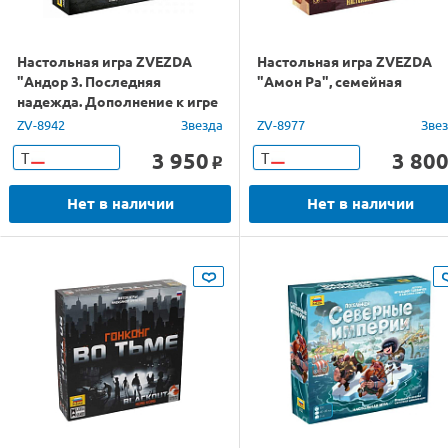
Настольная игра ZVEZDA
Настольная игра ZVEZDA
"Андор 3. Последняя
"Амон Ра", семейная
надежда. Дополнение к игре
Андор", приключенческая
ZV-8942
Звезда
ZV-8977
Зве
3 950
3 80
Т
Т
o
Нет в наличии
Нет в наличии