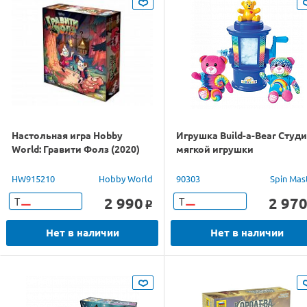
Настольная игра Hobby
Игрушка Build-a-Bear Студ
World: Гравити Фолз (2020)
мягкой игрушки
HW915210
Hobby World
90303
Spin Mas
2 990
2 97
Т
Т
o
Нет в наличии
Нет в наличии