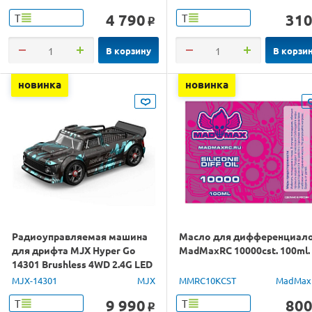
4 790
31
Т
Т
o
В корзину
В корзи
новинка
новинка
Радиоуправляемая машина
Масло для дифференциал
для дрифта MJX Hyper Go
MadMaxRC 10000cst. 100ml.
14301 Brushless 4WD 2.4G LED
1/14 RTR
MJX-14301
MJX
MMRC10KCST
MadMax
9 990
80
Т
Т
o