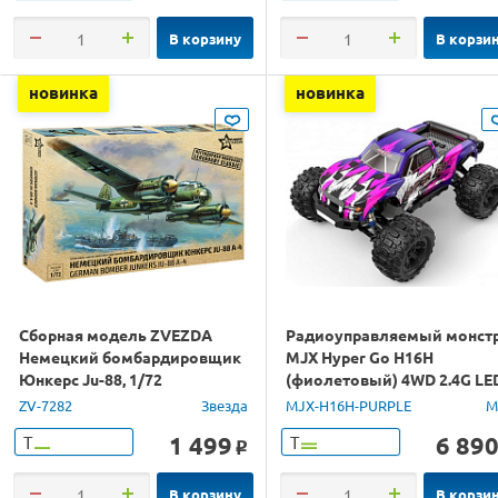
В корзину
В корзи
новинка
новинка
Сборная модель ZVEZDA
Радиоуправляемый монст
Немецкий бомбардировщик
MJX Hyper Go H16H
Юнкерс Ju-88, 1/72
(фиолетовый) 4WD 2.4G LE
GPS 1/16 RTR
ZV-7282
Звезда
MJX-H16H-PURPLE
M
1 499
6 89
Т
Т
o
В корзину
В корзи