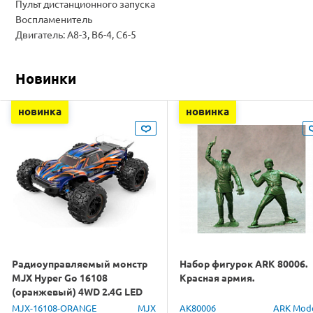
Пульт дистанционного запуска
Воспламенитель
Двигатель: A8-3, B6-4, C6-5
Новинки
новинка
новинка
Радиоуправляемый монстр
Набор фигурок ARK 80006.
MJX Hyper Go 16108
Красная армия.
(оранжевый) 4WD 2.4G LED
1/16 RTR
MJX-16108-ORANGE
MJX
AK80006
ARK Mod