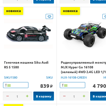
новинка
новинка
Гоночная машина Siku Audi
Радиоуправляемый монст
RS 5 1580
MJX Hyper Go 16108
(зеленый) 4WD 2.4G LED 1/
RTR
SIKU1580
SIKU
MJX-16108-GREEN
M
839
4 79
Т
Т
o
В корзину
В корзи