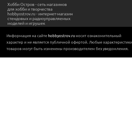
Хобби Остров - сеть магазинов
для хобби и творчества
hobbyostrov.ru - интернет-магазин
стендовых и радиоуправляемых
моделей и игрушек
Информация на сайте
hobbyostrov.ru
носит ознакомительный
характер и не является публичной офертой. Любые характеристик
товаров могут быть изменены производителем без уведомления.